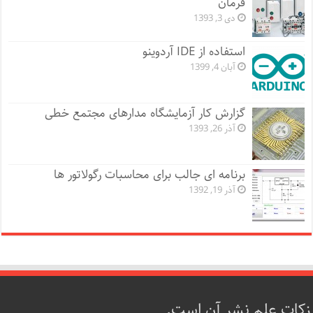
فرمان
دی 3, 1393
استفاده از IDE آردوینو
آبان 4, 1399
گزارش کار آزمایشگاه مدارهای مجتمع خطی
آذر 26, 1393
برنامه ای جالب برای محاسبات رگولاتور ها
آذر 19, 1392
زکات علم نشر آن است.