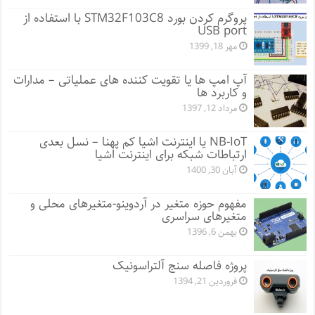
پروگرم کردن بورد STM32F103C8 با استفاده از
USB port
مهر 18, 1399
آپ امپ ها یا تقویت کننده های عملیاتی – مدارات
و کاربرد ها
مرداد 12, 1397
NB-IoT یا اینترنت اشیا کم پهنا – نسل بعدی
ارتباطات شبکه برای اینترنت اشیا
آبان 30, 1400
مفهوم حوزه متغیر در آردوینو-متغیرهای محلی و
متغیرهای سراسری
بهمن 6, 1396
پروژه فاصله سنج آلتراسونیک
فروردین 21, 1394