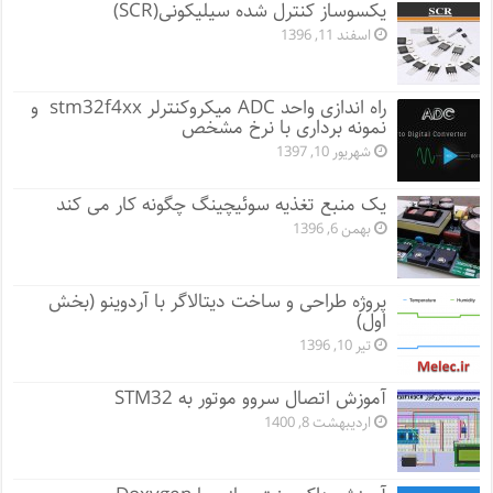
یکسوساز کنترل شده سیلیکونی(SCR)
اسفند 11, 1396
راه اندازی واحد ADC میکروکنترلر stm32f4xx و
نمونه برداری با نرخ مشخص
شهریور 10, 1397
یک منبع تغذیه سوئیچینگ چگونه کار می کند
بهمن 6, 1396
پروژه طراحی و ساخت دیتالاگر با آردوینو (بخش
اول)
تیر 10, 1396
آموزش اتصال سروو موتور به STM32
اردیبهشت 8, 1400