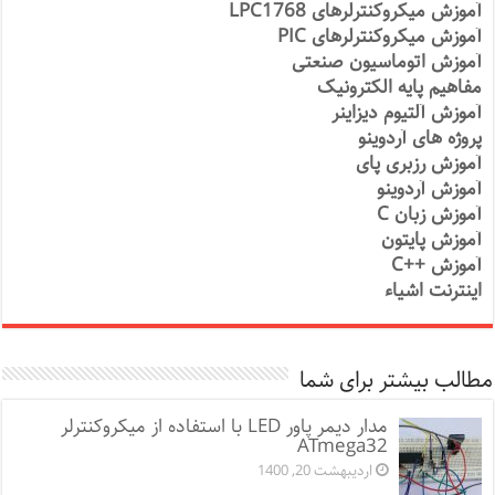
آموزش میکروکنترلرهای LPC1768
آموزش میکروکنترلرهای PIC
آموزش اتوماسیون صنعتی
مفاهیم پایه الکترونیک
آموزش آلتیوم دیزاینر
پروژه های آردوینو
آموزش رزبری پای
آموزش آردوینو
آموزش زبان C
آموزش پایتون
آموزش ++C
اینترنت اشیاء
مطالب بیشتر برای شما
مدار دیمر پاور LED با استفاده از میکروکنترلر
ATmega32
اردیبهشت 20, 1400