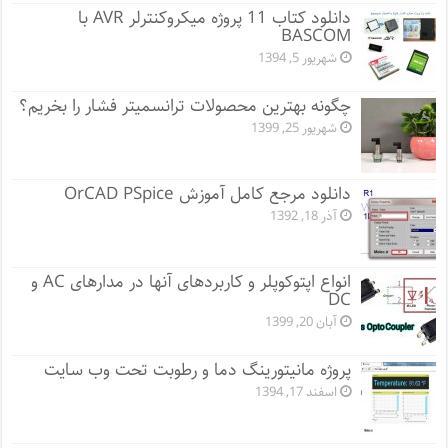
دانلود کتاب 11 پروژه میکروکنترلر AVR با
BASCOM
شهریور 5, 1394
چگونه بهترین محصولات ترانسمیتر فشار را بخریم؟
شهریور 25, 1399
دانلود مرجع کامل آموزش OrCAD PSpice
آذر 18, 1392
انواع اپتوکوپلر و کاربردهای آنها در مدارهای AC و
DC
آبان 20, 1399
پروژه مانيتورينگ دما و رطوبت تحت وب سایت
اسفند 17, 1394