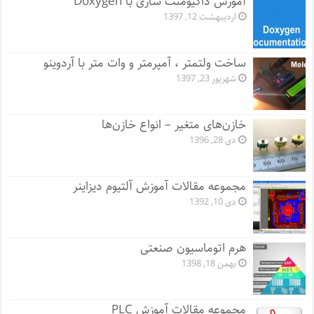
آموزش داکیومنت سازی با Doxygen
اردیبهشت 12, 1397
ساخت ولتمتر ، آمپرمتر و وات متر با آردوینو
شهریور 23, 1397
خازن‌های متغیر – انواع خازن‌ها
دی 28, 1396
مجموعه مقالات آموزش آلتیوم دیزاینر
دی 10, 1392
هرم اتوماسیون صنعتی
بهمن 18, 1398
مجموعه مقالات آموزش PLC