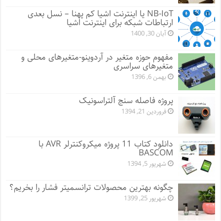
NB-IoT یا اینترنت اشیا کم پهنا – نسل بعدی
ارتباطات شبکه برای اینترنت اشیا
آبان 30, 1400
مفهوم حوزه متغیر در آردوینو-متغیرهای محلی و
متغیرهای سراسری
بهمن 6, 1396
پروژه فاصله سنج آلتراسونیک
فروردین 21, 1394
دانلود کتاب 11 پروژه میکروکنترلر AVR با
BASCOM
شهریور 5, 1394
چگونه بهترین محصولات ترانسمیتر فشار را بخریم؟
شهریور 25, 1399