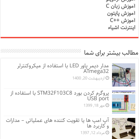
آموزش زبان C
آموزش پایتون
آموزش ++C
اینترنت اشیاء
مطالب بیشتر برای شما
مدار دیمر پاور LED با استفاده از میکروکنترلر
ATmega32
اردیبهشت 20, 1400
پروگرم کردن بورد STM32F103C8 با استفاده از
USB port
مهر 18, 1399
آپ امپ ها یا تقویت کننده های عملیاتی – مدارات
و کاربرد ها
مرداد 12, 1397