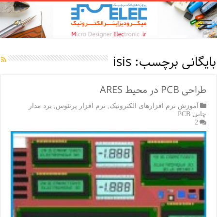
بایگانی برچسب:
isis
طراحی PCB در محیط ARES
آموزش نرم افزارهای الکترونیک
,
نرم افزار پرتئوس
,
برد مدار
چاپی PCB
2