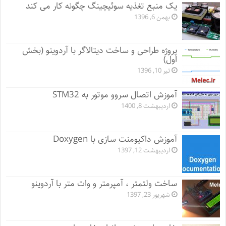
یک منبع تغذیه سوئیچینگ چگونه کار می کند
بهمن 6, 1396
پروژه طراحی و ساخت دیتالاگر با آردوینو (بخش
اول)
تیر 10, 1396
آموزش اتصال سروو موتور به STM32
اردیبهشت 8, 1400
آموزش داکیومنت سازی با Doxygen
اردیبهشت 12, 1397
ساخت ولتمتر ، آمپرمتر و وات متر با آردوینو
شهریور 23, 1397