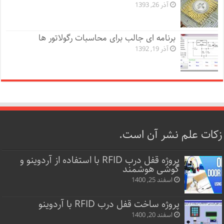
آذر 26, 1393
برنامه ای جالب برای محاسبات رگولاتور ها
آذر 19, 1392
زکات علم نشر آن است.
پروژه قفل‌ درب RFID با استفاده از آردوینو و
گوشی هوشمند
اسفند 25, 1400
پروژه ساخت قفل‌ درب RFID با آردوینو
اسفند 20, 1400