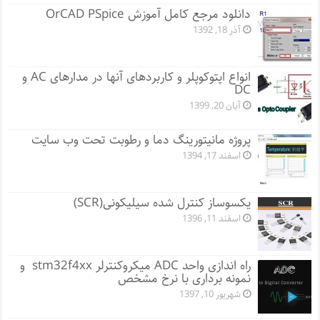
دانلود مرجع کامل آموزش OrCAD PSpice
آذر 18, 1392
انواع اپتوکوپلر و کاربردهای آنها در مدارهای AC و
DC
آبان 20, 1399
پروژه مانيتورينگ دما و رطوبت تحت وب سایت
اسفند 17, 1394
یکسوساز کنترل شده سیلیکونی(SCR)
اسفند 11, 1396
راه اندازی واحد ADC میکروکنترلر stm32f4xx و
نمونه برداری با نرخ مشخص
شهریور 10, 1397