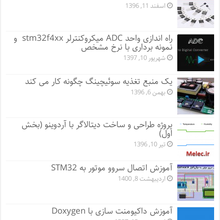
اسفند 11, 1396
راه اندازی واحد ADC میکروکنترلر stm32f4xx و
نمونه برداری با نرخ مشخص
شهریور 10, 1397
یک منبع تغذیه سوئیچینگ چگونه کار می کند
بهمن 6, 1396
پروژه طراحی و ساخت دیتالاگر با آردوینو (بخش
اول)
تیر 10, 1396
آموزش اتصال سروو موتور به STM32
اردیبهشت 8, 1400
آموزش داکیومنت سازی با Doxygen