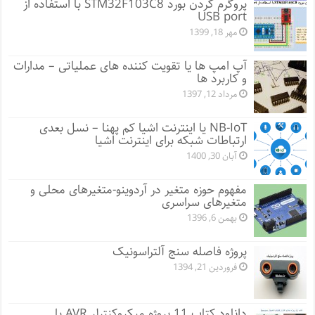
پروگرم کردن بورد STM32F103C8 با استفاده از
USB port
مهر 18, 1399
آپ امپ ها یا تقویت کننده های عملیاتی – مدارات
و کاربرد ها
مرداد 12, 1397
NB-IoT یا اینترنت اشیا کم پهنا – نسل بعدی
ارتباطات شبکه برای اینترنت اشیا
آبان 30, 1400
مفهوم حوزه متغیر در آردوینو-متغیرهای محلی و
متغیرهای سراسری
بهمن 6, 1396
پروژه فاصله سنج آلتراسونیک
فروردین 21, 1394
دانلود کتاب 11 پروژه میکروکنترلر AVR با