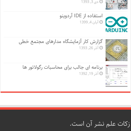
دی 3, 1393
استفاده از IDE آردوینو
آبان 4, 1399
گزارش کار آزمایشگاه مدارهای مجتمع خطی
آذر 26, 1393
برنامه ای جالب برای محاسبات رگولاتور ها
آذر 19, 1392
زکات علم نشر آن است.