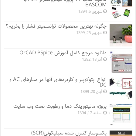
BASCOM
شهریور 5, 1394
چگونه بهترین محصولات ترانسمیتر فشار را بخریم؟
شهریور 25, 1399
دانلود مرجع کامل آموزش OrCAD PSpice
آذر 18, 1392
انواع اپتوکوپلر و کاربردهای آنها در مدارهای AC و
DC
آبان 20, 1399
پروژه مانيتورينگ دما و رطوبت تحت وب سایت
اسفند 17, 1394
یکسوساز کنترل شده سیلیکونی(SCR)