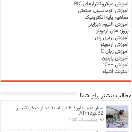
آموزش میکروکنترلرهای PIC
آموزش اتوماسیون صنعتی
مفاهیم پایه الکترونیک
آموزش آلتیوم دیزاینر
پروژه های آردوینو
آموزش رزبری پای
آموزش آردوینو
آموزش زبان C
آموزش پایتون
آموزش ++C
اینترنت اشیاء
مطالب بیشتر برای شما
مدار دیمر پاور LED با استفاده از میکروکنترلر
ATmega32
اردیبهشت 20, 1400