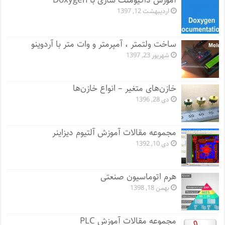
آموزش داکیومنت سازی با Doxygen
اردیبهشت 12, 1397
ساخت ولتمتر ، آمپرمتر و وات متر با آردوینو
شهریور 23, 1397
خازن‌های متغیر – انواع خازن‌ها
دی 28, 1396
مجموعه مقالات آموزش آلتیوم دیزاینر
دی 10, 1392
هرم اتوماسیون صنعتی
بهمن 18, 1398
مجموعه مقالات آموزش PLC