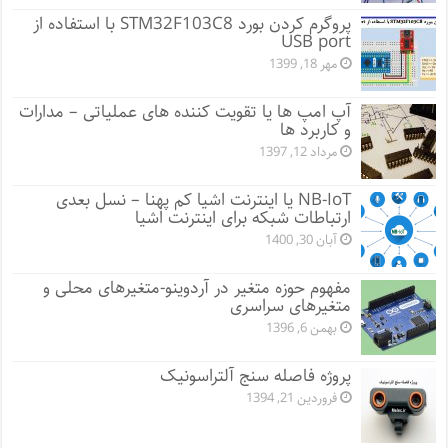
پروگرم کردن بورد STM32F103C8 با استفاده از
USB port
مهر 18, 1399
آپ امپ ها یا تقویت کننده های عملیاتی – مدارات
و کاربرد ها
مرداد 12, 1397
NB-IoT یا اینترنت اشیا کم پهنا – نسل بعدی
ارتباطات شبکه برای اینترنت اشیا
آبان 30, 1400
مفهوم حوزه متغیر در آردوینو-متغیرهای محلی و
متغیرهای سراسری
بهمن 6, 1396
پروژه فاصله سنج آلتراسونیک
فروردین 21, 1394