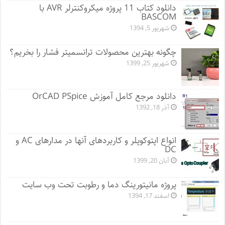
دانلود کتاب 11 پروژه میکروکنترلر AVR با
BASCOM
شهریور 5, 1394
چگونه بهترین محصولات ترانسمیتر فشار را بخریم؟
شهریور 25, 1399
دانلود مرجع کامل آموزش OrCAD PSpice
آذر 18, 1392
انواع اپتوکوپلر و کاربردهای آنها در مدارهای AC و
DC
آبان 20, 1399
پروژه مانيتورينگ دما و رطوبت تحت وب سایت
اسفند 17, 1394