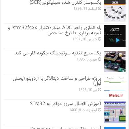
یکسوساز کنترل شده سیلیکونی(SCR)
اسفند 11, 1396
راه اندازی واحد ADC میکروکنترلر stm32f4xx و
نمونه برداری با نرخ مشخص
شهریور 10, 1397
یک منبع تغذیه سوئیچینگ چگونه کار می کند
بهمن 6, 1396
پروژه طراحی و ساخت دیتالاگر با آردوینو (بخش
اول)
تیر 10, 1396
آموزش اتصال سروو موتور به STM32
اردیبهشت 8, 1400