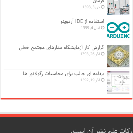
فرمان
دی 3, 1393
استفاده از IDE آردوینو
آبان 4, 1399
گزارش کار آزمایشگاه مدارهای مجتمع خطی
آذر 26, 1393
برنامه ای جالب برای محاسبات رگولاتور ها
آذر 19, 1392
زکات علم نشر آن است.