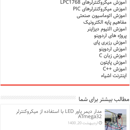
آموزش میکروکنترلرهای LPC1768
آموزش میکروکنترلرهای PIC
آموزش اتوماسیون صنعتی
مفاهیم پایه الکترونیک
آموزش آلتیوم دیزاینر
پروژه های آردوینو
آموزش رزبری پای
آموزش آردوینو
آموزش زبان C
آموزش پایتون
آموزش ++C
اینترنت اشیاء
مطالب بیشتر برای شما
مدار دیمر پاور LED با استفاده از میکروکنترلر
ATmega32
اردیبهشت 20, 1400