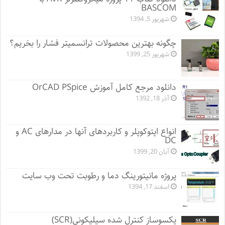
BASCOM
شهریور 5, 1394
چگونه بهترین محصولات ترانسمیتر فشار را بخریم؟
شهریور 25, 1399
دانلود مرجع کامل آموزش OrCAD PSpice
آذر 18, 1392
انواع اپتوکوپلر و کاربردهای آنها در مدارهای AC و
DC
آبان 20, 1399
پروژه مانيتورينگ دما و رطوبت تحت وب سایت
اسفند 17, 1394
یکسوساز کنترل شده سیلیکونی(SCR)