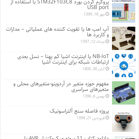
پروگرم کردن بورد STM32F103C8 با استفاده از
USB port
مهر 18, 1399
آپ امپ ها یا تقویت کننده های عملیاتی – مدارات
و کاربرد ها
مرداد 12, 1397
NB-IoT یا اینترنت اشیا کم پهنا – نسل بعدی
ارتباطات شبکه برای اینترنت اشیا
آبان 30, 1400
مفهوم حوزه متغیر در آردوینو-متغیرهای محلی و
متغیرهای سراسری
بهمن 6, 1396
پروژه فاصله سنج آلتراسونیک
فروردین 21, 1394
دانلود کتاب 11 پروژه میکروکنترلر AVR با