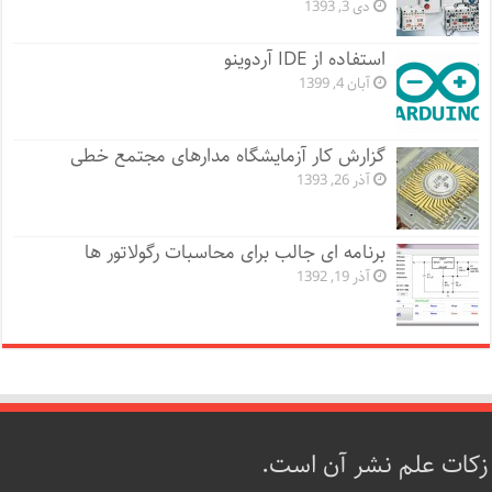
دی 3, 1393
استفاده از IDE آردوینو
آبان 4, 1399
گزارش کار آزمایشگاه مدارهای مجتمع خطی
آذر 26, 1393
برنامه ای جالب برای محاسبات رگولاتور ها
آذر 19, 1392
زکات علم نشر آن است.