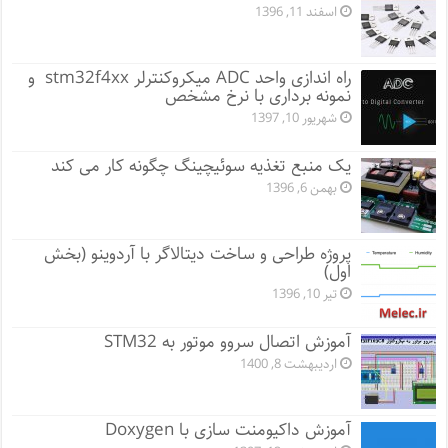
اسفند 11, 1396
راه اندازی واحد ADC میکروکنترلر stm32f4xx و
نمونه برداری با نرخ مشخص
شهریور 10, 1397
یک منبع تغذیه سوئیچینگ چگونه کار می کند
بهمن 6, 1396
پروژه طراحی و ساخت دیتالاگر با آردوینو (بخش
اول)
تیر 10, 1396
آموزش اتصال سروو موتور به STM32
اردیبهشت 8, 1400
آموزش داکیومنت سازی با Doxygen