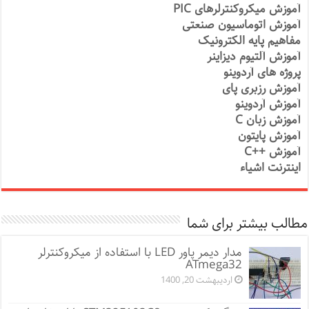
آموزش میکروکنترلرهای PIC
آموزش اتوماسیون صنعتی
مفاهیم پایه الکترونیک
آموزش آلتیوم دیزاینر
پروژه های آردوینو
آموزش رزبری پای
آموزش آردوینو
آموزش زبان C
آموزش پایتون
آموزش ++C
اینترنت اشیاء
مطالب بیشتر برای شما
مدار دیمر پاور LED با استفاده از میکروکنترلر
ATmega32
اردیبهشت 20, 1400