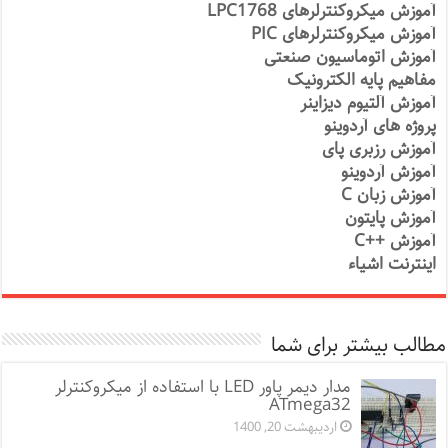
آموزش میکروکنترلرهای LPC1768
آموزش میکروکنترلرهای PIC
آموزش اتوماسیون صنعتی
مفاهیم پایه الکترونیک
آموزش آلتیوم دیزاینر
پروژه های آردوینو
آموزش رزبری پای
آموزش آردوینو
آموزش زبان C
آموزش پایتون
آموزش ++C
اینترنت اشیاء
مطالب بیشتر برای شما
مدار دیمر پاور LED با استفاده از میکروکنترلر
ATmega32
اردیبهشت 20, 1400