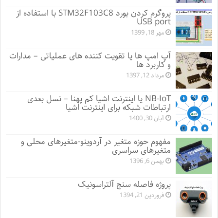
پروگرم کردن بورد STM32F103C8 با استفاده از
USB port
مهر 18, 1399
آپ امپ ها یا تقویت کننده های عملیاتی – مدارات
و کاربرد ها
مرداد 12, 1397
NB-IoT یا اینترنت اشیا کم پهنا – نسل بعدی
ارتباطات شبکه برای اینترنت اشیا
آبان 30, 1400
مفهوم حوزه متغیر در آردوینو-متغیرهای محلی و
متغیرهای سراسری
بهمن 6, 1396
پروژه فاصله سنج آلتراسونیک
فروردین 21, 1394