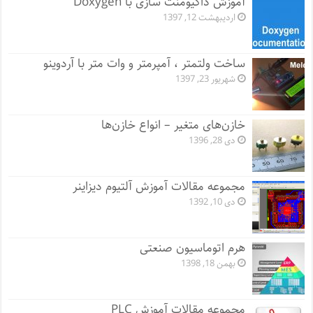
آموزش داکیومنت سازی با Doxygen
اردیبهشت 12, 1397
ساخت ولتمتر ، آمپرمتر و وات متر با آردوینو
شهریور 23, 1397
خازن‌های متغیر – انواع خازن‌ها
دی 28, 1396
مجموعه مقالات آموزش آلتیوم دیزاینر
دی 10, 1392
هرم اتوماسیون صنعتی
بهمن 18, 1398
مجموعه مقالات آموزش PLC