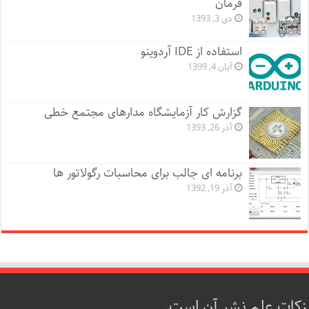
فرمان
دی 3, 1393
استفاده از IDE آردوینو
آبان 4, 1399
گزارش کار آزمایشگاه مدارهای مجتمع خطی
آذر 26, 1393
برنامه ای جالب برای محاسبات رگولاتور ها
آذر 19, 1392
زکات علم نشر آن است.