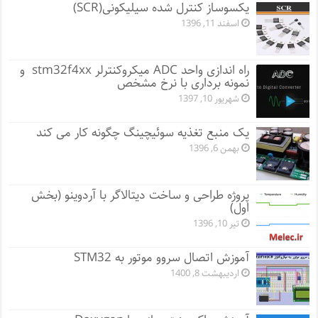
یکسوساز کنترل شده سیلیکونی(SCR)
اسفند 11, 1396
راه اندازی واحد ADC میکروکنترلر stm32f4xx و
نمونه برداری با نرخ مشخص
شهریور 10, 1397
یک منبع تغذیه سوئیچینگ چگونه کار می کند
بهمن 6, 1396
پروژه طراحی و ساخت دیتالاگر با آردوینو (بخش
اول)
تیر 10, 1396
آموزش اتصال سروو موتور به STM32
اردیبهشت 8, 1400