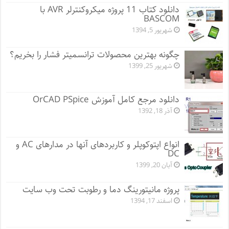
دانلود کتاب 11 پروژه میکروکنترلر AVR با
BASCOM
شهریور 5, 1394
چگونه بهترین محصولات ترانسمیتر فشار را بخریم؟
شهریور 25, 1399
دانلود مرجع کامل آموزش OrCAD PSpice
آذر 18, 1392
انواع اپتوکوپلر و کاربردهای آنها در مدارهای AC و
DC
آبان 20, 1399
پروژه مانيتورينگ دما و رطوبت تحت وب سایت
اسفند 17, 1394