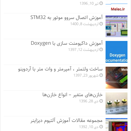
تیر 10, 1396
آموزش اتصال سروو موتور به STM32
اردیبهشت 8, 1400
آموزش داکیومنت سازی با Doxygen
اردیبهشت 12, 1397
ساخت ولتمتر ، آمپرمتر و وات متر با آردوینو
شهریور 23, 1397
خازن‌های متغیر – انواع خازن‌ها
دی 28, 1396
مجموعه مقالات آموزش آلتیوم دیزاینر
دی 10, 1392