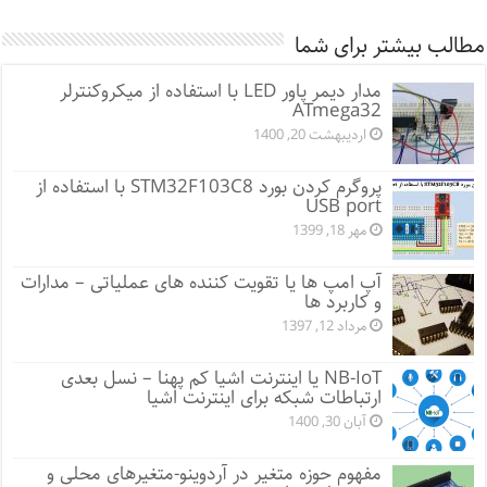
مطالب بیشتر برای شما
مدار دیمر پاور LED با استفاده از میکروکنترلر
ATmega32
اردیبهشت 20, 1400
پروگرم کردن بورد STM32F103C8 با استفاده از
USB port
مهر 18, 1399
آپ امپ ها یا تقویت کننده های عملیاتی – مدارات
و کاربرد ها
مرداد 12, 1397
NB-IoT یا اینترنت اشیا کم پهنا – نسل بعدی
ارتباطات شبکه برای اینترنت اشیا
آبان 30, 1400
مفهوم حوزه متغیر در آردوینو-متغیرهای محلی و