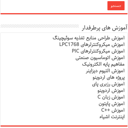
آموزش های پرطرفدار
آموزش طراحی منابع تغذیه سوئیچینگ
آموزش میکروکنترلرهای LPC1768
آموزش میکروکنترلرهای PIC
آموزش اتوماسیون صنعتی
مفاهیم پایه الکترونیک
آموزش آلتیوم دیزاینر
پروژه های آردوینو
آموزش رزبری پای
آموزش آردوینو
آموزش زبان C
آموزش پایتون
آموزش ++C
اینترنت اشیاء