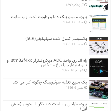
آبان 20, 1399
پروژه مانيتورينگ دما و رطوبت تحت وب سایت
اسفند 17, 1394
یکسوساز کنترل شده سیلیکونی(SCR)
اسفند 11, 1396
راه اندازی واحد ADC میکروکنترلر stm32f4xx و
نمونه برداری با نرخ مشخص
شهریور 10, 1397
یک منبع تغذیه سوئیچینگ چگونه کار می کند
بهمن 6, 1396
پروژه طراحی و ساخت دیتالاگر با آردوینو (بخش
اول)