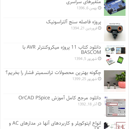
متغیرهای سراسری
بهمن 6, 1396
پروژه فاصله سنج آلتراسونیک
فروردین 21, 1394
دانلود کتاب 11 پروژه میکروکنترلر AVR با
BASCOM
شهریور 5, 1394
چگونه بهترین محصولات ترانسمیتر فشار را بخریم؟
شهریور 25, 1399
دانلود مرجع کامل آموزش OrCAD PSpice
آذر 18, 1392
انواع اپتوکوپلر و کاربردهای آنها در مدارهای AC و
DC