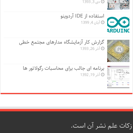
دی 3, 1393
استفاده از IDE آردوینو
آبان 4, 1399
گزارش کار آزمایشگاه مدارهای مجتمع خطی
آذر 26, 1393
برنامه ای جالب برای محاسبات رگولاتور ها
آذر 19, 1392
زکات علم نشر آن است.