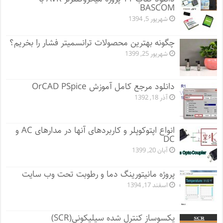
BASCOM
شهریور 5, 1394
چگونه بهترین محصولات ترانسمیتر فشار را بخریم؟
شهریور 25, 1399
دانلود مرجع کامل آموزش OrCAD PSpice
آذر 18, 1392
انواع اپتوکوپلر و کاربردهای آنها در مدارهای AC و
DC
آبان 20, 1399
پروژه مانيتورينگ دما و رطوبت تحت وب سایت
اسفند 17, 1394
یکسوساز کنترل شده سیلیکونی(SCR)