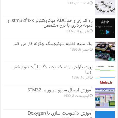
اسفند 11, 1396
راه اندازی واحد ADC میکروکنترلر stm32f4xx و
نمونه برداری با نرخ مشخص
شهریور 10, 1397
یک منبع تغذیه سوئیچینگ چگونه کار می کند
بهمن 6, 1396
پروژه طراحی و ساخت دیتالاگر با آردوینو (بخش
اول)
تیر 10, 1396
آموزش اتصال سروو موتور به STM32
اردیبهشت 8, 1400
آموزش داکیومنت سازی با Doxygen