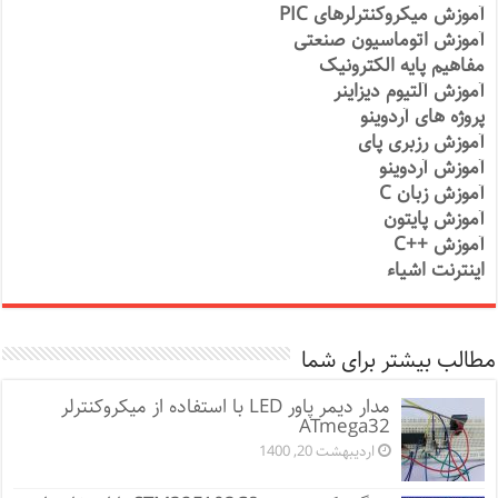
آموزش میکروکنترلرهای PIC
آموزش اتوماسیون صنعتی
مفاهیم پایه الکترونیک
آموزش آلتیوم دیزاینر
پروژه های آردوینو
آموزش رزبری پای
آموزش آردوینو
آموزش زبان C
آموزش پایتون
آموزش ++C
اینترنت اشیاء
مطالب بیشتر برای شما
مدار دیمر پاور LED با استفاده از میکروکنترلر
ATmega32
اردیبهشت 20, 1400