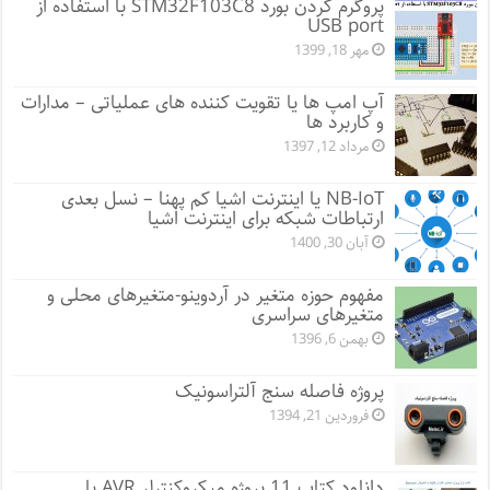
پروگرم کردن بورد STM32F103C8 با استفاده از
USB port
مهر 18, 1399
آپ امپ ها یا تقویت کننده های عملیاتی – مدارات
و کاربرد ها
مرداد 12, 1397
NB-IoT یا اینترنت اشیا کم پهنا – نسل بعدی
ارتباطات شبکه برای اینترنت اشیا
آبان 30, 1400
مفهوم حوزه متغیر در آردوینو-متغیرهای محلی و
متغیرهای سراسری
بهمن 6, 1396
پروژه فاصله سنج آلتراسونیک
فروردین 21, 1394
دانلود کتاب 11 پروژه میکروکنترلر AVR با