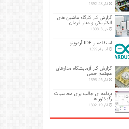
آذر 28, 1392
گزارش کار کارگاه ماشین های
الکتریکی و مدار فرمان
دی 3, 1393
استفاده از IDE آردوینو
آبان 4, 1399
گزارش کار آزمایشگاه مدارهای
مجتمع خطی
آذر 26, 1393
برنامه ای جالب برای محاسبات
رگولاتور ها
آذر 19, 1392