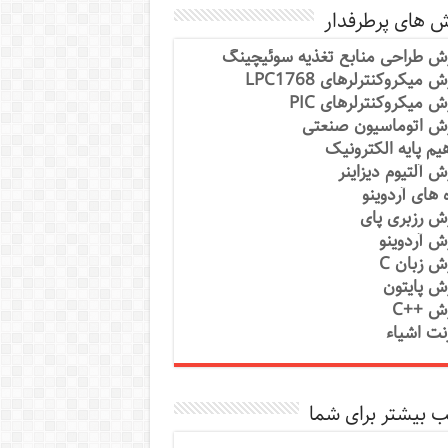
ش های پرطرفدار
ش طراحی منابع تغذیه سوئیچینگ
 میکروکنترلرهای LPC1768
ش میکروکنترلرهای PIC
ش اتوماسیون صنعتی
یم پایه الکترونیک
ش آلتیوم دیزاینر
ه های آردوینو
ش رزبری پای
ش آردوینو
ش زبان C
ش پایتون
ش ++C
رنت اشیاء
 بیشتر برای شما