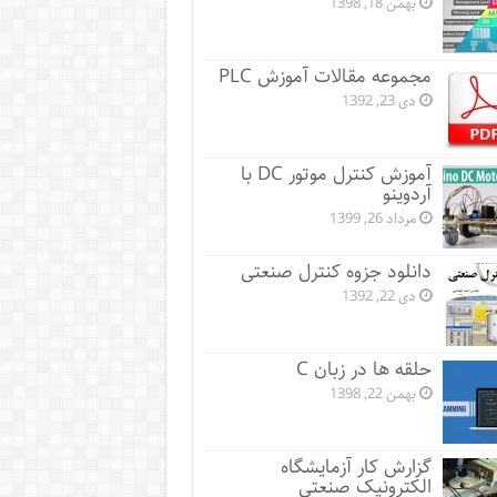
بهمن 18, 1398
مجموعه مقالات آموزش PLC
دی 23, 1392
آموزش کنترل موتور DC با
آردوینو
مرداد 26, 1399
دانلود جزوه کنترل صنعتی
دی 22, 1392
حلقه ها در زبان C
بهمن 22, 1398
گزارش کار آزمایشگاه
الکترونیک صنعتی