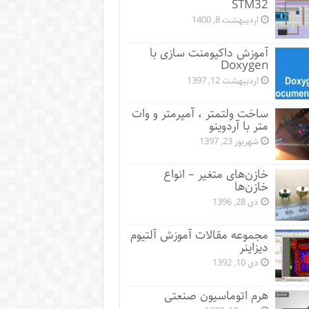
STM32
اردیبهشت 8, 1400
آموزش داکیومنت سازی با
Doxygen
اردیبهشت 12, 1397
ساخت ولتمتر ، آمپرمتر و وات
متر با آردوینو
شهریور 23, 1397
خازن‌های متغیر – انواع
خازن‌ها
دی 28, 1396
مجموعه مقالات آموزش آلتیوم
دیزاینر
دی 10, 1392
هرم اتوماسیون صنعتی