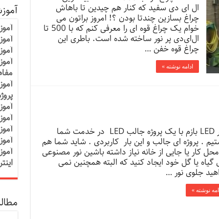
ال ای دی سفید که کنار هم چیدین تا باهاش
آموز
چراغ بسازین چندتا بودن ؟! امروز براتون می
آموز
خوام یک چراغ قوه ای را معرفی کنم که با 500 تا
ال‌ای‌دی پر نور ساخته شده است. باطری این
آموزش
چراغ قوه خفن …
آموز
آموز
ادامه نوشته »
مفاه
آموز
پروژ
آموز
آموز
آموز
چتر LED بازم با یک پروژه جالب LED در خدمت شما
آموز
یم . پروژه ای جالب و این بار کاربردی . شاید شما هم
آموز
محل کار یا جایی از خانه نیاز داشته باشین نور مصنوعی
ی گیاه یا گل خود ایجاد کنید که البته همچنین نمی
اینت
هید جلوی نور …
امه نوشته »
مطالب