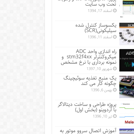
تحت وب سایت
اسفند 17, 1394
یکسوساز کنترل شده
سیلیکونی(SCR)
اسفند 11, 1396
راه اندازی واحد ADC
میکروکنترلر stm32f4xx و
نمونه برداری با نرخ مشخص
شهریور 10, 1397
یک منبع تغذیه سوئیچینگ
چگونه کار می کند
بهمن 6, 1396
پروژه طراحی و ساخت دیتالاگر
با آردوینو (بخش اول)
تیر 10, 1396
آموزش اتصال سروو موتور به