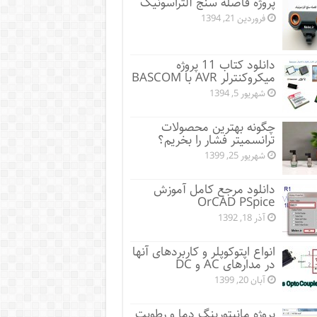
پروژه فاصله سنج آلتراسونیک
فروردین 21, 1394
دانلود کتاب 11 پروژه
میکروکنترلر AVR با BASCOM
شهریور 5, 1394
چگونه بهترین محصولات
ترانسمیتر فشار را بخریم؟
شهریور 25, 1399
دانلود مرجع کامل آموزش
OrCAD PSpice
آذر 18, 1392
انواع اپتوکوپلر و کاربردهای آنها
در مدارهای AC و DC
آبان 20, 1399
پروژه مانيتورينگ دما و رطوبت