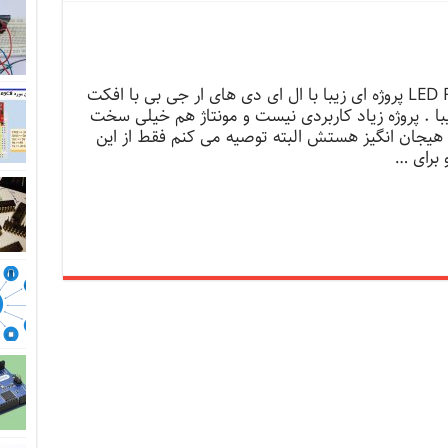
پروژه سیلندر LED RGB پروژه ای زیبا با ال ای دی های ار جی بی با افکت
با . پروژه زیاد کاربردی نیست و مونتاژ هم خیلی سخت
یجان انگیز هستش البته توصیه می کنم فقط از این
و برای …