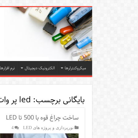
میکروکنترلرها
الکترونیک دیجیتال
نرم افزارها
بایگانی برچسب:
led پر وات
ساخت چراغ قوه با 500 تا LED
نورپردازی و پروژه های LED
4