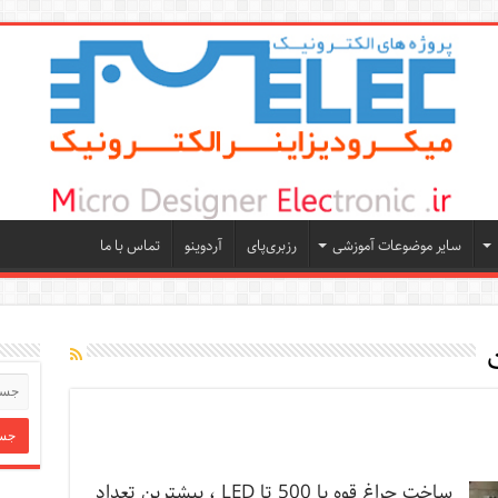
سایر موضوعات آموزشی
رزبری‌پای
آردوینو
تماس با ما
ساخت چراغ قوه با 500 تا LED ، بیشترین تعداد