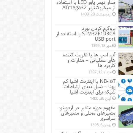
مدار دیمر پاور LED با استفاده
از میکروکنترلر ATmega32
اردیبهشت 20, 1400
پروگرم کردن بورد
STM32F103C8 با استفاده از
USB port
مهر 18, 1399
آپ امپ ها یا تقویت کننده
های عملیاتی – مدارات و
کاربرد ها
مرداد 12, 1397
NB-IoT یا اینترنت اشیا کم
پهنا – نسل بعدی ارتباطات
شبکه برای اینترنت اشیا
آبان 30, 1400
مفهوم حوزه متغیر در آردوینو-
متغیرهای محلی و متغیرهای
سراسری
بهمن 6, 1396