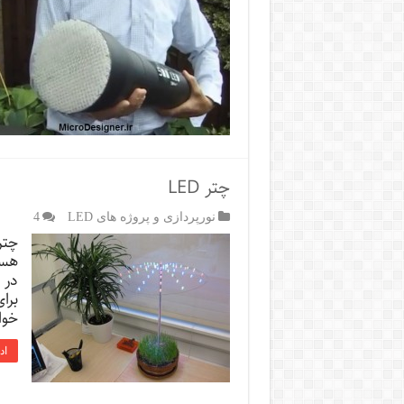
چتر LED
نورپردازی و پروژه های LED
4
هست
در 
برا
خوا
اد