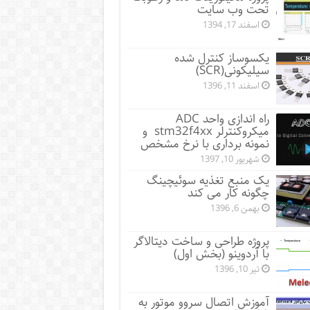
تحت وب سایت
اسفند 17, 1394
یکسوساز کنترل شده
سیلیکونی(SCR)
اسفند 11, 1396
راه اندازی واحد ADC
میکروکنترلر stm32f4xx و
نمونه برداری با نرخ مشخص
شهریور 10, 1397
یک منبع تغذیه سوئیچینگ
چگونه کار می کند
بهمن 6, 1396
پروژه طراحی و ساخت دیتالاگر
با آردوینو (بخش اول)
تیر 10, 1396
آموزش اتصال سروو موتور به