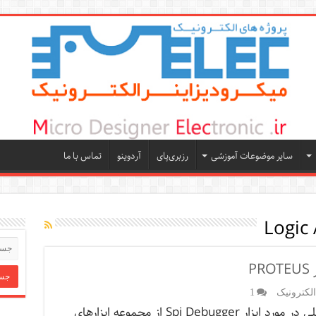
سایر موضوعات آموزشی
رزبری‌پای
آردوینو
تماس با ما
Logic
لکترونیک
1
در بخش قبلی در مورد ابزار Spi Debugger از مجموعه ابزارهای