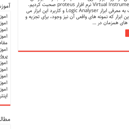
Virtual Instruments Mode نرم افزار proteus صحبت کردیم.
آموز
در این پست به معرفی ابزار Logic Analyser و کاربرد این ابزار می
آموز
این ابزار که نمونه های واقعی آن نیز وجود، برای تجزیه و
 های همزمان در …
آموزش
آموز
آموز
مفاه
آموز
پروژ
آموز
آموز
آموز
آموز
آموز
اینت
مطالب