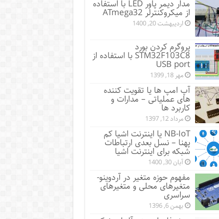
مدار دیمر پاور LED با استفاده
از میکروکنترلر ATmega32
اردیبهشت 20, 1400
پروگرم کردن بورد
STM32F103C8 با استفاده از
USB port
مهر 18, 1399
آپ امپ ها یا تقویت کننده
های عملیاتی – مدارات و
کاربرد ها
مرداد 12, 1397
NB-IoT یا اینترنت اشیا کم
پهنا – نسل بعدی ارتباطات
شبکه برای اینترنت اشیا
آبان 30, 1400
مفهوم حوزه متغیر در آردوینو-
متغیرهای محلی و متغیرهای
سراسری
بهمن 6, 1396