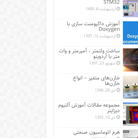
STM32
اردیبهشت 8, 1400
آموزش داکیومنت سازی با
Doxygen
اردیبهشت 12, 1397
ساخت ولتمتر ، آمپرمتر و وات
متر با آردوینو
شهریور 23, 1397
خازن‌های متغیر – انواع
خازن‌ها
دی 28, 1396
مجموعه مقالات آموزش آلتیوم
دیزاینر
دی 10, 1392
هرم اتوماسیون صنعتی