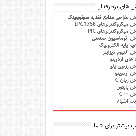
ش های پرطرفدار
ش طراحی منابع تغذیه سوئیچینگ
 میکروکنترلرهای LPC1768
ش میکروکنترلرهای PIC
ش اتوماسیون صنعتی
یم پایه الکترونیک
ش آلتیوم دیزاینر
ه های آردوینو
ش رزبری پای
ش آردوینو
ش زبان C
ش پایتون
ش ++C
رنت اشیاء
 بیشتر برای شما