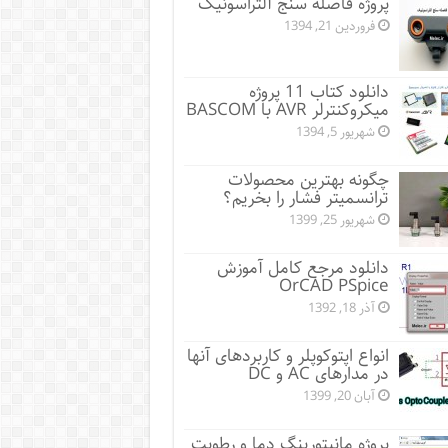
پروژه فاصله سنج آلتراسونیک
فروردین 21, 1394
دانلود کتاب 11 پروژه
میکروکنترلر AVR با BASCOM
شهریور 5, 1394
چگونه بهترین محصولات
ترانسمیتر فشار را بخریم؟
شهریور 25, 1399
دانلود مرجع کامل آموزش
OrCAD PSpice
آذر 18, 1392
انواع اپتوکوپلر و کاربردهای آنها
در مدارهای AC و DC
آبان 20, 1399
پروژه مانيتورينگ دما و رطوبت