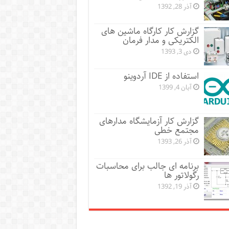
آذر 28, 1392
گزارش کار کارگاه ماشین های
الکتریکی و مدار فرمان
دی 3, 1393
استفاده از IDE آردوینو
آبان 4, 1399
گزارش کار آزمایشگاه مدارهای
مجتمع خطی
آذر 26, 1393
برنامه ای جالب برای محاسبات
رگولاتور ها
آذر 19, 1392