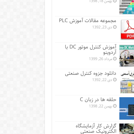
بهمن 18, 1398
مجموعه مقالات آموزش PLC
دی 23, 1392
آموزش کنترل موتور DC با
آردوینو
مرداد 26, 1399
دانلود جزوه کنترل صنعتی
دی 22, 1392
حلقه ها در زبان C
بهمن 22, 1398
گزارش کار آزمایشگاه
الکترونیک صنعتی