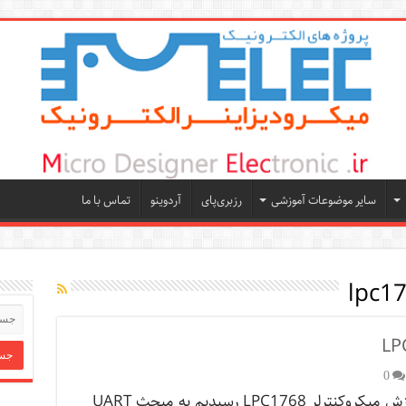
سایر موضوعات آموزشی
رزبری‌پای
آردوینو
تماس با ما
lpc17
0
خب در آموزش میکروکنترلر LPC1768 رسیدیم به مبحث UART