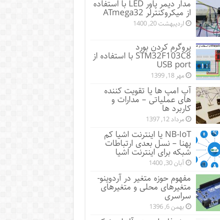
مدار دیمر پاور LED با استفاده
از میکروکنترلر ATmega32
اردیبهشت 20, 1400
پروگرم کردن بورد
STM32F103C8 با استفاده از
USB port
مهر 18, 1399
آپ امپ ها یا تقویت کننده
های عملیاتی – مدارات و
کاربرد ها
مرداد 12, 1397
NB-IoT یا اینترنت اشیا کم
پهنا – نسل بعدی ارتباطات
شبکه برای اینترنت اشیا
آبان 30, 1400
مفهوم حوزه متغیر در آردوینو-
متغیرهای محلی و متغیرهای
سراسری
بهمن 6, 1396