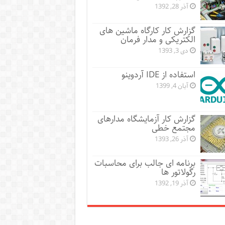
آذر 28, 1392
گزارش کار کارگاه ماشین های
الکتریکی و مدار فرمان
دی 3, 1393
استفاده از IDE آردوینو
آبان 4, 1399
گزارش کار آزمایشگاه مدارهای
مجتمع خطی
آذر 26, 1393
برنامه ای جالب برای محاسبات
رگولاتور ها
آذر 19, 1392