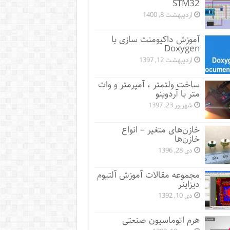
STM32
اردیبهشت 8, 1400
آموزش داکیومنت سازی با
Doxygen
اردیبهشت 12, 1397
ساخت ولتمتر ، آمپرمتر و وات
متر با آردوینو
شهریور 23, 1397
خازن‌های متغیر – انواع
خازن‌ها
دی 28, 1396
مجموعه مقالات آموزش آلتیوم
دیزاینر
دی 10, 1392
هرم اتوماسیون صنعتی