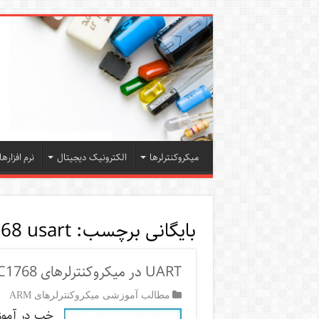
میکروکنترلرها
الکترونیک دیجیتال
نرم افزارها
بایگانی برچسب:
68 usart
UART در میکروکنترلرهای LPC1768
مطالب آموزشی میکروکنترلرهای ARM