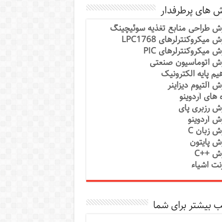
ش های پرطرفدار
ش طراحی منابع تغذیه سوئیچینگ
 میکروکنترلرهای LPC1768
ش میکروکنترلرهای PIC
ش اتوماسیون صنعتی
یم پایه الکترونیک
ش آلتیوم دیزاینر
ه های آردوینو
ش رزبری پای
ش آردوینو
ش زبان C
ش پایتون
ش ++C
رنت اشیاء
 بیشتر برای شما