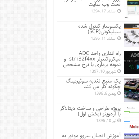
تحت وب سایت
اسفند 17, 1394
یکسوساز کنترل شده
سیلیکونی(SCR)
اسفند 11, 1396
راه اندازی واحد ADC
میکروکنترلر stm32f4xx و
نمونه برداری با نرخ مشخص
شهریور 10, 1397
یک منبع تغذیه سوئیچینگ
چگونه کار می کند
بهمن 6, 1396
پروژه طراحی و ساخت دیتالاگر
با آردوینو (بخش اول)
تیر 10, 1396
آموزش اتصال سروو موتور به