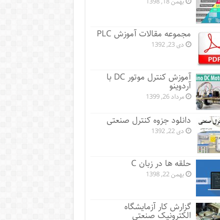
بهمن 18, 1398
مجموعه مقالات آموزش PLC
دی 23, 1392
آموزش کنترل موتور DC با
آردوینو
مرداد 26, 1399
دانلود جزوه کنترل صنعتی
دی 22, 1392
حلقه ها در زبان C
بهمن 22, 1398
گزارش کار آزمایشگاه
الکترونیک صنعتی