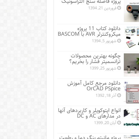
پروژه فاصله سنج آلتراسونیک
فروردین 21, 1394
دانلود کتاب 11 پروژه
میکروکنترلر AVR با BASCOM
شهریور 5, 1394
چگونه بهترین محصولات
ترانسمیتر فشار را بخریم؟
شهریور 25, 1399
دانلود مرجع کامل آموزش
OrCAD PSpice
آذر 18, 1392
انواع اپتوکوپلر و کاربردهای آنها
در مدارهای AC و DC
آبان 20, 1399
پروژه مانيتورينگ دما و رطوبت