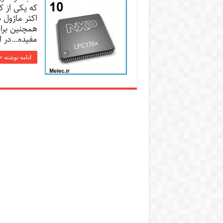
که یکی از 
اکثر ماژول 
همچنین برای
مفیده…در اد
ادامه نوشته »