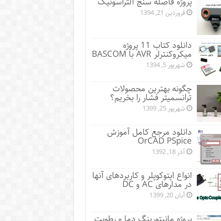
پروژه فاصله سنج آلتراسونیک
فروردین 21, 1394
دانلود کتاب 11 پروژه
میکروکنترلر AVR با BASCOM
شهریور 5, 1394
چگونه بهترین محصولات
ترانسمیتر فشار را بخریم؟
شهریور 25, 1399
دانلود مرجع کامل آموزش
OrCAD PSpice
آذر 18, 1392
انواع اپتوکوپلر و کاربردهای آنها
در مدارهای AC و DC
آبان 20, 1399
پروژه مانيتورينگ دما و رطوبت