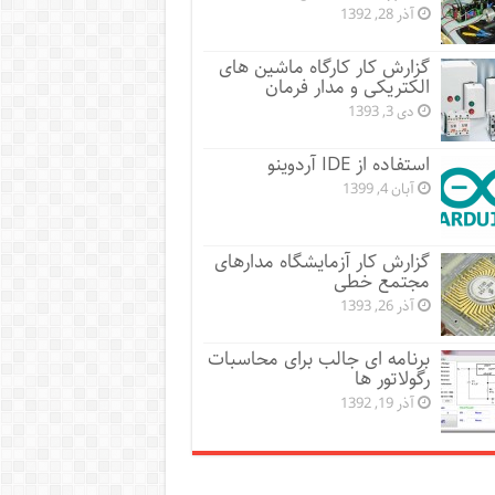
آذر 28, 1392
گزارش کار کارگاه ماشین های
الکتریکی و مدار فرمان
دی 3, 1393
استفاده از IDE آردوینو
آبان 4, 1399
گزارش کار آزمایشگاه مدارهای
مجتمع خطی
آذر 26, 1393
برنامه ای جالب برای محاسبات
رگولاتور ها
آذر 19, 1392