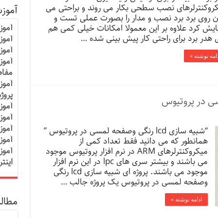
روکنترلرهای نصب سطحی بکار می روند و براحتی می
آموز
ن روی برد برد نصب و مدار را بصورت عملی تست و
آموز
ایش کرد علاوه بر این معمولا امکانات خیلی کمی هم
 هدر برد برای راحتی کار پیش بینی شده …
آموزش
آموز
امه نوشته »
آموز
مفاه
آموز
پروژ
آموز
آموز
آموز
“شبیه سازی lcd رنگی وصفحه لمسی در پروتیوس ”
آموز
همانطور که می دانید فقط تعداد کمی از
آموز
میکروکنترلرهای ARM در نرم افزار پروتیوس موجود
می باشند و بیشتر سری های lpc در این نرم افزار
اینت
موجود می باشند. پروژه ای شبیه سازی lcd رنگی
وصفحه لمسی در پروتیوس یک پروژه جالب …
مطالب
ادامه نوشته »