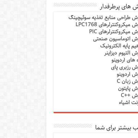
ش های پرطرفدار
ش طراحی منابع تغذیه سوئیچینگ
 میکروکنترلرهای LPC1768
ش میکروکنترلرهای PIC
ش اتوماسیون صنعتی
یم پایه الکترونیک
ش آلتیوم دیزاینر
ه های آردوینو
ش رزبری پای
ش آردوینو
ش زبان C
ش پایتون
ش ++C
رنت اشیاء
 بیشتر برای شما