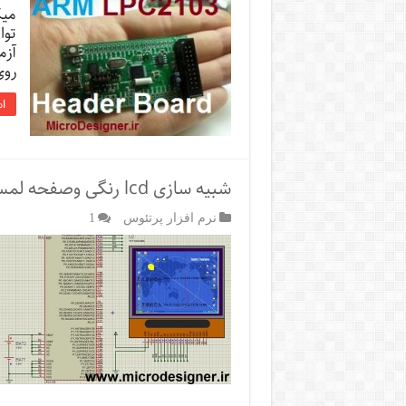
میک
توا
آزم
روی
اد
شبیه سازی lcd رنگی وصفحه لمسی در پروتیوس
نرم افزار پرتئوس
1