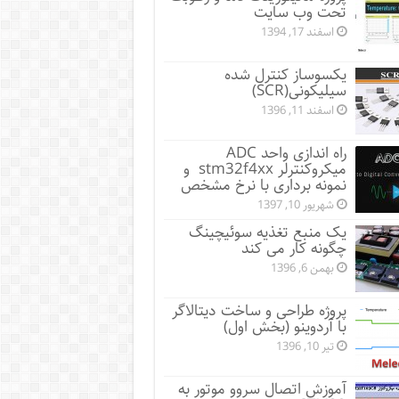
تحت وب سایت
اسفند 17, 1394
یکسوساز کنترل شده
سیلیکونی(SCR)
اسفند 11, 1396
راه اندازی واحد ADC
میکروکنترلر stm32f4xx و
نمونه برداری با نرخ مشخص
شهریور 10, 1397
یک منبع تغذیه سوئیچینگ
چگونه کار می کند
بهمن 6, 1396
پروژه طراحی و ساخت دیتالاگر
با آردوینو (بخش اول)
تیر 10, 1396
آموزش اتصال سروو موتور به