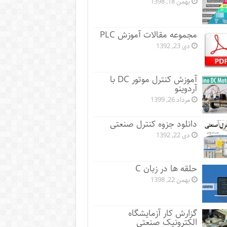
بهمن 18, 1398
مجموعه مقالات آموزش PLC
دی 23, 1392
آموزش کنترل موتور DC با
آردوینو
مرداد 26, 1399
دانلود جزوه کنترل صنعتی
دی 22, 1392
حلقه ها در زبان C
بهمن 22, 1398
گزارش کار آزمایشگاه
الکترونیک صنعتی