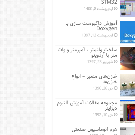
STM32
اردیبهشت 8, 1400
آموزش داکیومنت سازی با
Doxygen
اردیبهشت 12, 1397
ساخت ولتمتر ، آمپرمتر و وات
متر با آردوینو
شهریور 23, 1397
خازن‌های متغیر – انواع
خازن‌ها
دی 28, 1396
مجموعه مقالات آموزش آلتیوم
دیزاینر
دی 10, 1392
هرم اتوماسیون صنعتی