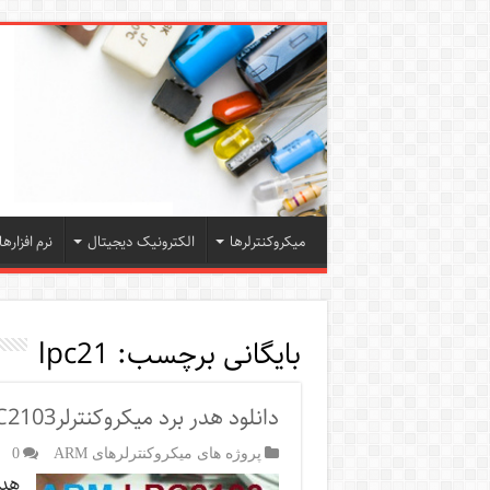
میکروکنترلرها
الکترونیک دیجیتال
نرم افزارها
بایگانی برچسب:
lpc21
دانلود هدر برد میکروکنترلرARM LPC2103 [موجود در بازار ]
پروژه های میکروکنترلرهای ARM
0
هدر