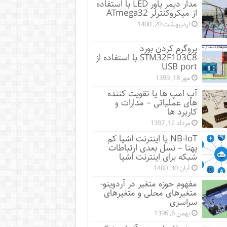
مدار دیمر پاور LED با استفاده
از میکروکنترلر ATmega32
اردیبهشت 20, 1400
پروگرم کردن بورد
STM32F103C8 با استفاده از
USB port
مهر 18, 1399
آپ امپ ها یا تقویت کننده
های عملیاتی – مدارات و
کاربرد ها
مرداد 12, 1397
NB-IoT یا اینترنت اشیا کم
پهنا – نسل بعدی ارتباطات
شبکه برای اینترنت اشیا
آبان 30, 1400
مفهوم حوزه متغیر در آردوینو-
متغیرهای محلی و متغیرهای
سراسری
بهمن 6, 1396