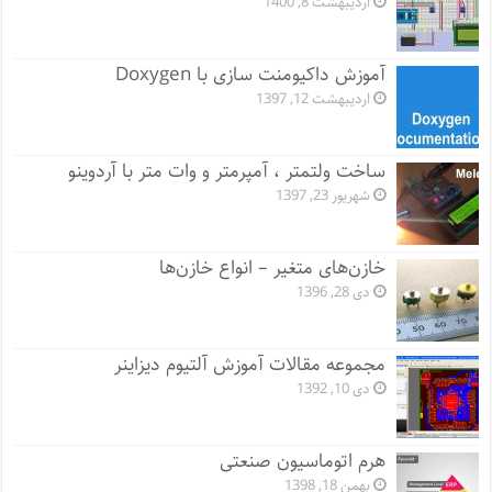
اردیبهشت 8, 1400
آموزش داکیومنت سازی با Doxygen
اردیبهشت 12, 1397
ساخت ولتمتر ، آمپرمتر و وات متر با آردوینو
شهریور 23, 1397
خازن‌های متغیر – انواع خازن‌ها
دی 28, 1396
مجموعه مقالات آموزش آلتیوم دیزاینر
دی 10, 1392
هرم اتوماسیون صنعتی
بهمن 18, 1398