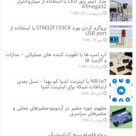
مدار دیمر پاور LED با استفاده از میکروکنترلر
ATmega32
اردیبهشت 20, 1400
پروگرم کردن بورد STM32F103C8 با استفاده از
USB port
مهر 18, 1399
آپ امپ ها یا تقویت کننده های عملیاتی – مدارات
و کاربرد ها
مرداد 12, 1397
NB-IoT یا اینترنت اشیا کم پهنا – نسل بعدی
ارتباطات شبکه برای اینترنت اشیا
آبان 30, 1400
مفهوم حوزه متغیر در آردوینو-متغیرهای محلی و
متغیرهای سراسری
بهمن 6, 1396
پروژه فاصله سنج آلتراسونیک