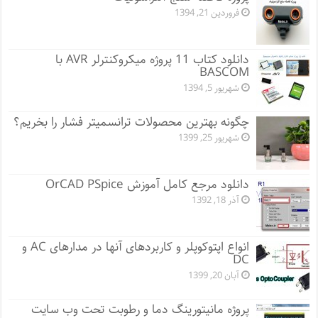
فروردین 21, 1394
دانلود کتاب 11 پروژه میکروکنترلر AVR با
BASCOM
شهریور 5, 1394
چگونه بهترین محصولات ترانسمیتر فشار را بخریم؟
شهریور 25, 1399
دانلود مرجع کامل آموزش OrCAD PSpice
آذر 18, 1392
انواع اپتوکوپلر و کاربردهای آنها در مدارهای AC و
DC
آبان 20, 1399
پروژه مانيتورينگ دما و رطوبت تحت وب سایت