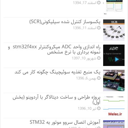
اسفند 17, 1394
یکسوساز کنترل شده سیلیکونی(SCR)
اسفند 11, 1396
راه اندازی واحد ADC میکروکنترلر stm32f4xx و
نمونه برداری با نرخ مشخص
شهریور 10, 1397
یک منبع تغذیه سوئیچینگ چگونه کار می کند
بهمن 6, 1396
پروژه طراحی و ساخت دیتالاگر با آردوینو (بخش
اول)
تیر 10, 1396
آموزش اتصال سروو موتور به STM32