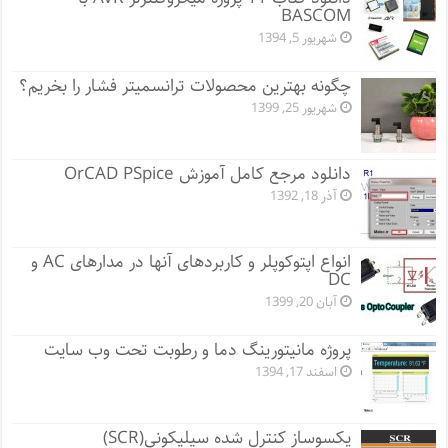
BASCOM
شهریور 5, 1394
چگونه بهترین محصولات ترانسمیتر فشار را بخریم؟
شهریور 25, 1399
دانلود مرجع کامل آموزش OrCAD PSpice
آذر 18, 1392
انواع اپتوکوپلر و کاربردهای آنها در مدارهای AC و
DC
آبان 20, 1399
پروژه مانيتورينگ دما و رطوبت تحت وب سایت
اسفند 17, 1394
یکسوساز کنترل شده سیلیکونی(SCR)