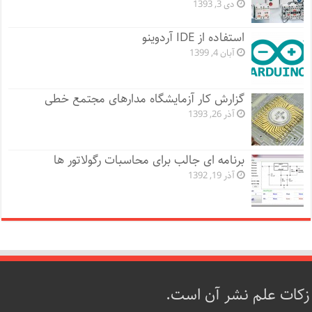
دی 3, 1393
استفاده از IDE آردوینو
آبان 4, 1399
گزارش کار آزمایشگاه مدارهای مجتمع خطی
آذر 26, 1393
برنامه ای جالب برای محاسبات رگولاتور ها
آذر 19, 1392
زکات علم نشر آن است.