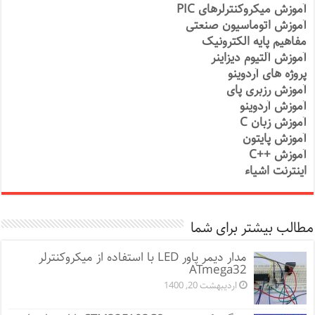
آموزش میکروکنترلرهای PIC
آموزش اتوماسیون صنعتی
مفاهیم پایه الکترونیک
آموزش آلتیوم دیزاینر
پروژه های آردوینو
آموزش رزبری پای
آموزش آردوینو
آموزش زبان C
آموزش پایتون
آموزش ++C
اینترنت اشیاء
مطالب بیشتر برای شما
مدار دیمر پاور LED با استفاده از میکروکنترلر
ATmega32
اردیبهشت 20, 1400