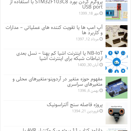
پروگرم کردن بورد STM32F103C8 با استفاده از
USB port
مهر 18, 1399
آپ امپ ها یا تقویت کننده های عملیاتی – مدارات
و کاربرد ها
مرداد 12, 1397
NB-IoT یا اینترنت اشیا کم پهنا – نسل بعدی
ارتباطات شبکه برای اینترنت اشیا
آبان 30, 1400
مفهوم حوزه متغیر در آردوینو-متغیرهای محلی و
متغیرهای سراسری
بهمن 6, 1396
پروژه فاصله سنج آلتراسونیک
فروردین 21, 1394
دانلود کتاب 11 پروژه میکروکنترلر AVR با