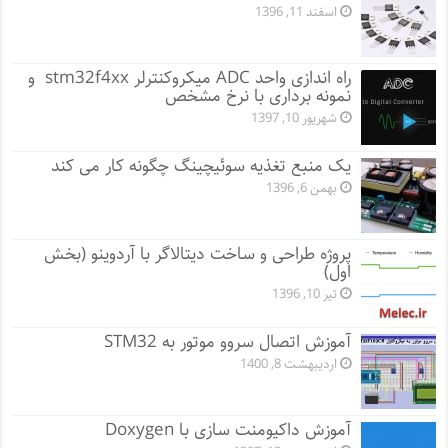
اسفند 11, 1396
راه اندازی واحد ADC میکروکنترلر stm32f4xx و
نمونه برداری با نرخ مشخص
شهریور 10, 1397
یک منبع تغذیه سوئیچینگ چگونه کار می کند
بهمن 6, 1396
پروژه طراحی و ساخت دیتالاگر با آردوینو (بخش
اول)
تیر 10, 1396
آموزش اتصال سروو موتور به STM32
اردیبهشت 8, 1400
آموزش داکیومنت سازی با Doxygen