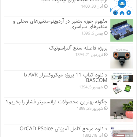
آبان 30, 1400
مفهوم حوزه متغیر در آردوینو-متغیرهای محلی و
متغیرهای سراسری
بهمن 6, 1396
پروژه فاصله سنج آلتراسونیک
فروردین 21, 1394
دانلود کتاب 11 پروژه میکروکنترلر AVR با
BASCOM
شهریور 5, 1394
چگونه بهترین محصولات ترانسمیتر فشار را بخریم؟
شهریور 25, 1399
دانلود مرجع کامل آموزش OrCAD PSpice
آذر 18, 1392