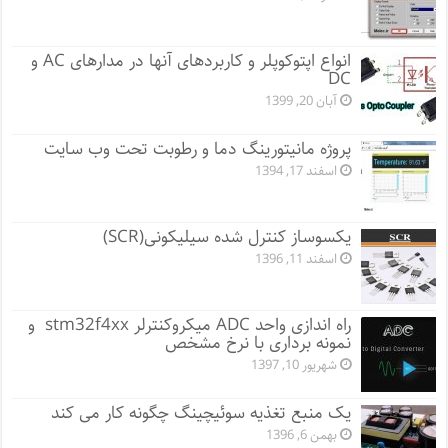
انواع اپتوکوپلر و کاربردهای آنها در مدارهای AC و
DC
آبان 20, 1399
پروژه مانيتورينگ دما و رطوبت تحت وب سایت
اسفند 17, 1394
یکسوساز کنترل شده سیلیکونی(SCR)
اسفند 11, 1396
راه اندازی واحد ADC میکروکنترلر stm32f4xx و
نمونه برداری با نرخ مشخص
شهریور 10, 1397
یک منبع تغذیه سوئیچینگ چگونه کار می کند
بهمن 6, 1396