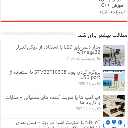
آموزش ++C
اینترنت اشیاء
مطالب بیشتر برای شما
مدار دیمر پاور LED با استفاده از میکروکنترلر
ATmega32
اردیبهشت 20, 1400
پروگرم کردن بورد STM32F103C8 با استفاده از
USB port
مهر 18, 1399
آپ امپ ها یا تقویت کننده های عملیاتی – مدارات
و کاربرد ها
مرداد 12, 1397
NB-IoT یا اینترنت اشیا کم پهنا – نسل بعدی
ارتباطات شبکه برای اینترنت اشیا