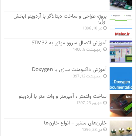
پروژه طراحی و ساخت دیتالاگر با آردوینو (بخش
اول)
تیر 10, 1396
آموزش اتصال سروو موتور به STM32
اردیبهشت 8, 1400
آموزش داکیومنت سازی با Doxygen
اردیبهشت 12, 1397
ساخت ولتمتر ، آمپرمتر و وات متر با آردوینو
شهریور 23, 1397
خازن‌های متغیر – انواع خازن‌ها
دی 28, 1396