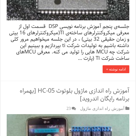
جلسه‌ی پنجم آموزش برنامه نویسی DSP قسمت اول از
معرفی میکروکنترلرهای ساخته‌ی TI(میکروکنترلرهای 16 بیتی
و زمان حقیقی 32 بیتی) ، در این جلسه میخواهیم مرور کلی
داشته باشیم به تولیدات شرکت ti بپردازیم و ببینیم این
شرکت چه MCU هایی را تولید می کنه. معرفی MCUهای
ساخت شرکت TI‌‌ (پارت …
ادامه نوشته »
آموزش راه اندازی ماژول بلوتوث HC-05 [بهمراه
برنامه رایگان اندروید]
آموزش راه اندازی ماژول
23