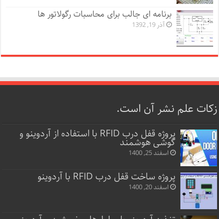
برنامه ای جالب برای محاسبات رگولاتور ها
آذر 19, 1392
زکات علم نشر آن است.
پروژه قفل‌ درب RFID با استفاده از آردوینو و
گوشی هوشمند
اسفند 25, 1400
پروژه ساخت قفل‌ درب RFID با آردوینو
اسفند 20, 1400