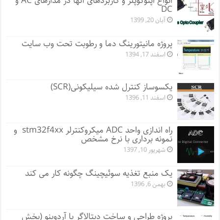
انواع اپتوکوپلر و کاربردهای آنها در مدارهای AC و
DC
آبان 20, 1399
پروژه مانيتورينگ دما و رطوبت تحت وب سایت
اسفند 17, 1394
یکسوساز کنترل شده سیلیکونی(SCR)
اسفند 11, 1396
راه اندازی واحد ADC میکروکنترلر stm32f4xx و
نمونه برداری با نرخ مشخص
شهریور 10, 1397
یک منبع تغذیه سوئیچینگ چگونه کار می کند
بهمن 6, 1396
پروژه طراحی و ساخت دیتالاگر با آردوینو (بخش