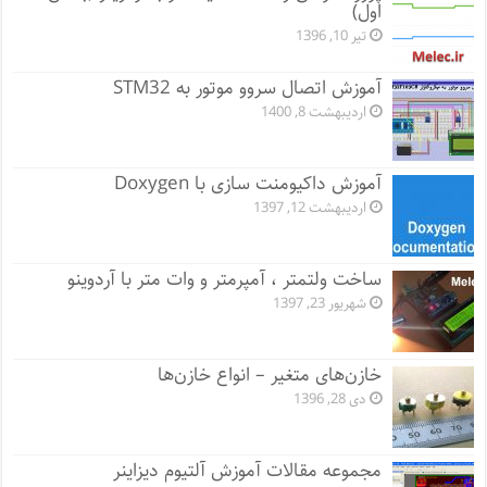
اول)
تیر 10, 1396
آموزش اتصال سروو موتور به STM32
اردیبهشت 8, 1400
آموزش داکیومنت سازی با Doxygen
اردیبهشت 12, 1397
ساخت ولتمتر ، آمپرمتر و وات متر با آردوینو
شهریور 23, 1397
خازن‌های متغیر – انواع خازن‌ها
دی 28, 1396
مجموعه مقالات آموزش آلتیوم دیزاینر