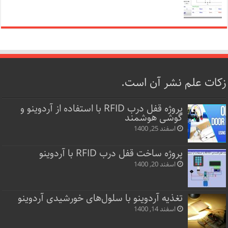
زکات علم نشر آن است.
پروژه قفل‌ درب RFID با استفاده از آردوینو و
گوشی هوشمند
اسفند 25, 1400
پروژه ساخت قفل‌ درب RFID با آردوینو
اسفند 20, 1400
تغذیه آردوینو با سلول‌های خورشیدی آردوینو
اسفند 14, 1400