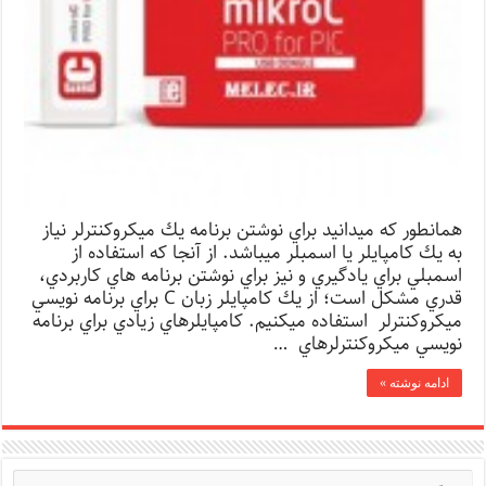
همانطور كه میدانید براي نوشتن برنامه يك ميكروكنترلر نياز
به يك كامپايلر يا اسمبلر ميباشد. از آنجا كه استفاده از
اسمبلي براي يادگيري و نيز براي نوشتن برنامه هاي كاربردي،
قدري مشكل است؛ از يك كامپايلر زبان C براي برنامه نويسي
ميكروكنترلر استفاده ميكنيم. كامپايلرهاي زيادي براي برنامه
نويسي ميكروكنترلرهاي …
ادامه نوشته »