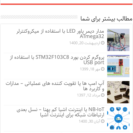
مطالب بیشتر برای شما
مدار دیمر پاور LED با استفاده از میکروکنترلر
ATmega32
اردیبهشت 20, 1400
پروگرم کردن بورد STM32F103C8 با استفاده از
USB port
مهر 18, 1399
آپ امپ ها یا تقویت کننده های عملیاتی – مدارات
و کاربرد ها
مرداد 12, 1397
NB-IoT یا اینترنت اشیا کم پهنا – نسل بعدی
ارتباطات شبکه برای اینترنت اشیا
آبان 30, 1400