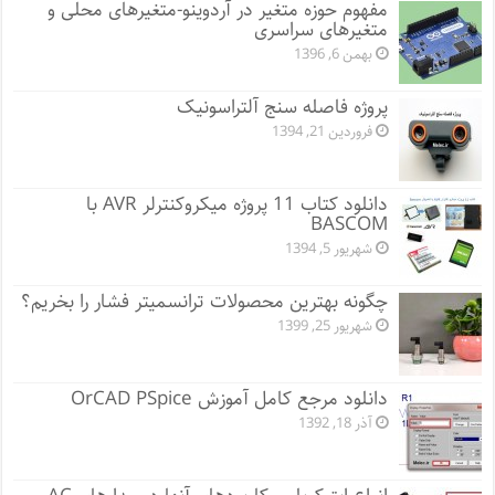
مفهوم حوزه متغیر در آردوینو-متغیرهای محلی و
متغیرهای سراسری
بهمن 6, 1396
پروژه فاصله سنج آلتراسونیک
فروردین 21, 1394
دانلود کتاب 11 پروژه میکروکنترلر AVR با
BASCOM
شهریور 5, 1394
چگونه بهترین محصولات ترانسمیتر فشار را بخریم؟
شهریور 25, 1399
دانلود مرجع کامل آموزش OrCAD PSpice
آذر 18, 1392