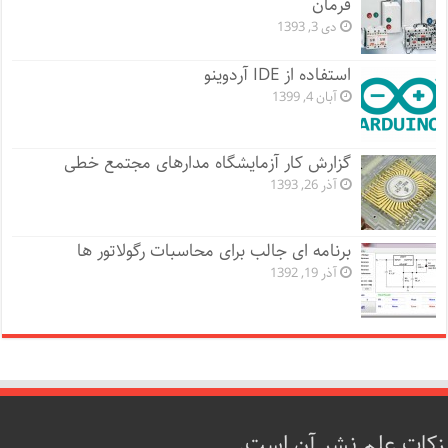
فرمان
دی 3, 1393
استفاده از IDE آردوینو
آبان 4, 1399
گزارش کار آزمایشگاه مدارهای مجتمع خطی
آذر 26, 1393
برنامه ای جالب برای محاسبات رگولاتور ها
آذر 19, 1392
زکات علم نشر آن است.