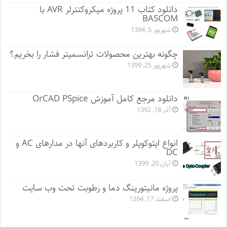
دانلود کتاب 11 پروژه میکروکنترلر AVR با
BASCOM
شهریور 5, 1394
چگونه بهترین محصولات ترانسمیتر فشار را بخریم؟
شهریور 25, 1399
دانلود مرجع کامل آموزش OrCAD PSpice
آذر 18, 1392
انواع اپتوکوپلر و کاربردهای آنها در مدارهای AC و
DC
آبان 20, 1399
پروژه مانيتورينگ دما و رطوبت تحت وب سایت
اسفند 17, 1394