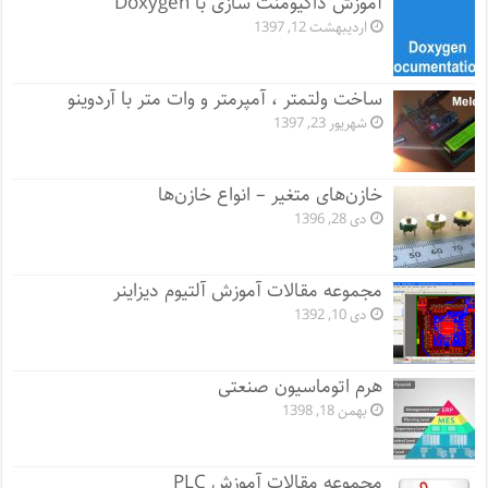
آموزش داکیومنت سازی با Doxygen
اردیبهشت 12, 1397
ساخت ولتمتر ، آمپرمتر و وات متر با آردوینو
شهریور 23, 1397
خازن‌های متغیر – انواع خازن‌ها
دی 28, 1396
مجموعه مقالات آموزش آلتیوم دیزاینر
دی 10, 1392
هرم اتوماسیون صنعتی
بهمن 18, 1398
مجموعه مقالات آموزش PLC