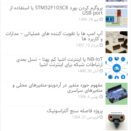
پروگرم کردن بورد STM32F103C8 با استفاده از
USB port
مهر 18, 1399
آپ امپ ها یا تقویت کننده های عملیاتی – مدارات
و کاربرد ها
مرداد 12, 1397
NB-IoT یا اینترنت اشیا کم پهنا – نسل بعدی
ارتباطات شبکه برای اینترنت اشیا
آبان 30, 1400
مفهوم حوزه متغیر در آردوینو-متغیرهای محلی و
متغیرهای سراسری
بهمن 6, 1396
پروژه فاصله سنج آلتراسونیک
فروردین 21, 1394