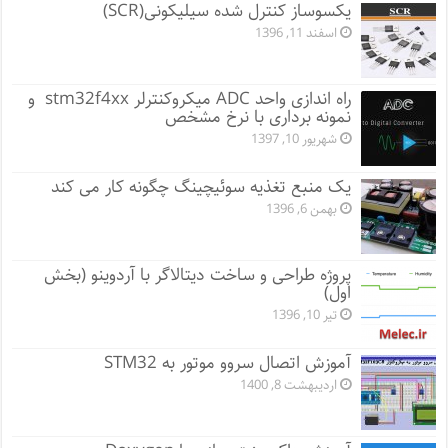
یکسوساز کنترل شده سیلیکونی(SCR)
اسفند 11, 1396
راه اندازی واحد ADC میکروکنترلر stm32f4xx و
نمونه برداری با نرخ مشخص
شهریور 10, 1397
یک منبع تغذیه سوئیچینگ چگونه کار می کند
بهمن 6, 1396
پروژه طراحی و ساخت دیتالاگر با آردوینو (بخش
اول)
تیر 10, 1396
آموزش اتصال سروو موتور به STM32
اردیبهشت 8, 1400