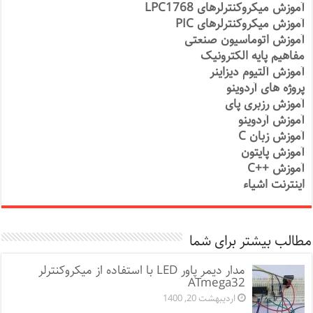
آموزش میکروکنترلرهای LPC1768
آموزش میکروکنترلرهای PIC
آموزش اتوماسیون صنعتی
مفاهیم پایه الکترونیک
آموزش آلتیوم دیزاینر
پروژه های آردوینو
آموزش رزبری پای
آموزش آردوینو
آموزش زبان C
آموزش پایتون
آموزش ++C
اینترنت اشیاء
مطالب بیشتر برای شما
مدار دیمر پاور LED با استفاده از میکروکنترلر
ATmega32
اردیبهشت 20, 1400