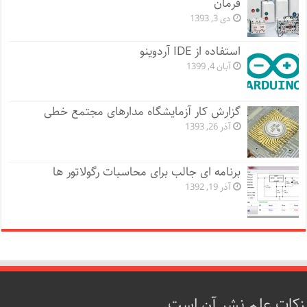
فرمان
دی 3, 1393
استفاده از IDE آردوینو
آبان 4, 1399
گزارش کار آزمایشگاه مدارهای مجتمع خطی
آذر 26, 1393
برنامه ای جالب برای محاسبات رگولاتور ها
آذر 19, 1392
زکات علم نشر آن است.