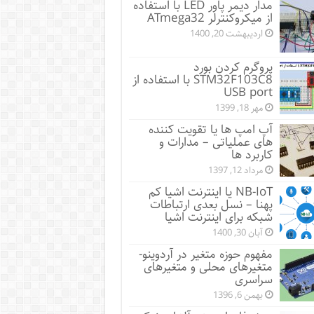
مدار دیمر پاور LED با استفاده
از میکروکنترلر ATmega32
اردیبهشت 20, 1400
پروگرم کردن بورد
STM32F103C8 با استفاده از
USB port
مهر 18, 1399
آپ امپ ها یا تقویت کننده
های عملیاتی – مدارات و
کاربرد ها
مرداد 12, 1397
NB-IoT یا اینترنت اشیا کم
پهنا – نسل بعدی ارتباطات
شبکه برای اینترنت اشیا
آبان 30, 1400
مفهوم حوزه متغیر در آردوینو-
متغیرهای محلی و متغیرهای
سراسری
بهمن 6, 1396