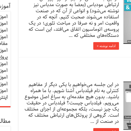
ارتباطی مودباس (بعضا به صورت مدباس نیز
آموز
نوشته می‌شود) و انواعی از آن که در صنعت
آموز
استفاده می‌شوند صحبت کنیم. آنچه که در
واقعیت امر و نه صرفا در مباحث تئوری؛ در یک
آموزش
پروسه‌ی اتوماسیون اتفاق می‌افتد، این است که
آموز
دستگاه‌های مختلفی که …
آموز
مفاه
ادامه نوشته »
آموز
پروژ
آموز
آموز
آموز
آموز
در این جلسه می‌خواهیم با یکی دیگر از مفاهیم
کنترلی به نام فیلدباس آشنا شویم. با ما همراه
آموز
باشید. بدون هیچ مقدمه‌ای به سراغ اصل موضوع
اینت
می‌رویم. فیلدباس چیست؟ فیلدباس در حقیقت
یک چیز نیست، بلکه مجموعه‌ای از اجزای مختلف
است. گروهی از پروتکل‌های ارتباطی مختلف که
مطالب
در صنعت از …