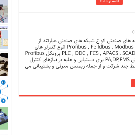
ادامه نوشته »
0
 های صنعتی انواع شبکه های صنعتی عبارتند از
Profibus , Feildbus , Modbus , Interbus انوع کنترلر های
صنعتی : PLC , DDC , FCS , APACS , SCADA پروتکل Profibus
در سه بخش PA,DP,FMS برای دستیابی و غلبه بر نیازهای کنترل
 چند شرکت و از جمله زیمنس معرفی و پشتیبانی می