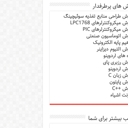
ش های پرطرفدار
ش طراحی منابع تغذیه سوئیچینگ
 میکروکنترلرهای LPC1768
ش میکروکنترلرهای PIC
ش اتوماسیون صنعتی
یم پایه الکترونیک
ش آلتیوم دیزاینر
ه های آردوینو
ش رزبری پای
ش آردوینو
ش زبان C
ش پایتون
ش ++C
رنت اشیاء
 بیشتر برای شما