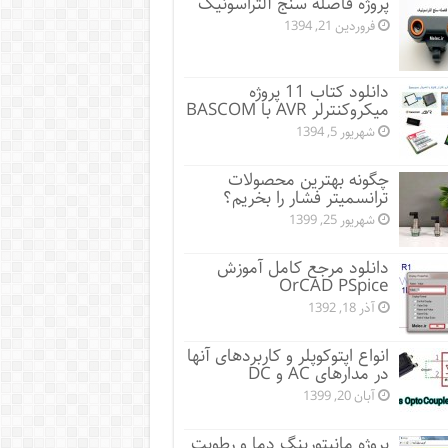
پروژه فاصله سنج آلتراسونیک
فروردین 21, 1394
دانلود کتاب 11 پروژه
میکروکنترلر AVR با BASCOM
شهریور 5, 1394
چگونه بهترین محصولات
ترانسمیتر فشار را بخریم؟
شهریور 25, 1399
دانلود مرجع کامل آموزش
OrCAD PSpice
آذر 18, 1392
انواع اپتوکوپلر و کاربردهای آنها
در مدارهای AC و DC
آبان 20, 1399
پروژه مانيتورينگ دما و رطوبت