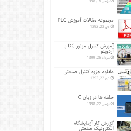
بهمن 18, 1398
مجموعه مقالات آموزش PLC
دی 23, 1392
آموزش کنترل موتور DC با
آردوینو
مرداد 26, 1399
دانلود جزوه کنترل صنعتی
دی 22, 1392
حلقه ها در زبان C
بهمن 22, 1398
گزارش کار آزمایشگاه
الکترونیک صنعتی