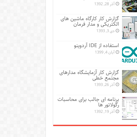
آذر 28, 1392
گزارش کار کارگاه ماشین های
الکتریکی و مدار فرمان
دی 3, 1393
استفاده از IDE آردوینو
آبان 4, 1399
گزارش کار آزمایشگاه مدارهای
مجتمع خطی
آذر 26, 1393
برنامه ای جالب برای محاسبات
رگولاتور ها
آذر 19, 1392