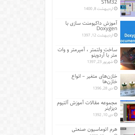
STM32
اردیبهشت 8, 1400
آموزش داکیومنت سازی با
Doxygen
اردیبهشت 12, 1397
ساخت ولتمتر ، آمپرمتر و وات
متر با آردوینو
شهریور 23, 1397
خازن‌های متغیر – انواع
خازن‌ها
دی 28, 1396
مجموعه مقالات آموزش آلتیوم
دیزاینر
دی 10, 1392
هرم اتوماسیون صنعتی