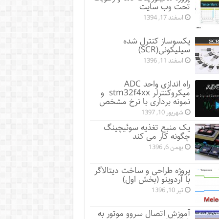
تحت وب سایت
اسفند 17, 1394
یکسوساز کنترل شده
سیلیکونی(SCR)
اسفند 11, 1396
راه اندازی واحد ADC
میکروکنترلر stm32f4xx و
نمونه برداری با نرخ مشخص
شهریور 10, 1397
یک منبع تغذیه سوئیچینگ
چگونه کار می کند
بهمن 6, 1396
پروژه طراحی و ساخت دیتالاگر
با آردوینو (بخش اول)
تیر 10, 1396
آموزش اتصال سروو موتور به