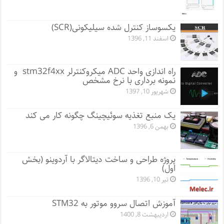
یکسوساز کنترل شده سیلیکونی(SCR)
اسفند 11, 1396
راه اندازی واحد ADC میکروکنترلر stm32f4xx و
نمونه برداری با نرخ مشخص
شهریور 10, 1397
یک منبع تغذیه سوئیچینگ چگونه کار می کند
بهمن 6, 1396
پروژه طراحی و ساخت دیتالاگر با آردوینو (بخش
اول)
تیر 10, 1396
آموزش اتصال سروو موتور به STM32
اردیبهشت 8, 1400