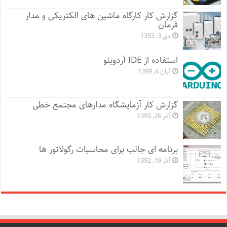
گزارش کار کارگاه ماشین های الکتریکی و مدار
فرمان
دی 3, 1393
استفاده از IDE آردوینو
آبان 4, 1399
گزارش کار آزمایشگاه مدارهای مجتمع خطی
آذر 26, 1393
برنامه ای جالب برای محاسبات رگولاتور ها
آذر 19, 1392