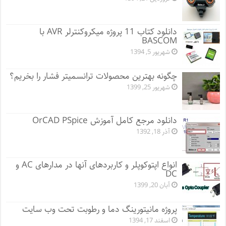
دانلود کتاب 11 پروژه میکروکنترلر AVR با
BASCOM
شهریور 5, 1394
چگونه بهترین محصولات ترانسمیتر فشار را بخریم؟
شهریور 25, 1399
دانلود مرجع کامل آموزش OrCAD PSpice
آذر 18, 1392
انواع اپتوکوپلر و کاربردهای آنها در مدارهای AC و
DC
آبان 20, 1399
پروژه مانيتورينگ دما و رطوبت تحت وب سایت
اسفند 17, 1394