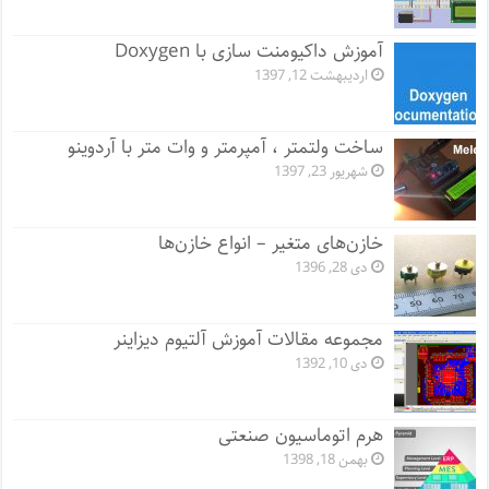
آموزش داکیومنت سازی با Doxygen
اردیبهشت 12, 1397
ساخت ولتمتر ، آمپرمتر و وات متر با آردوینو
شهریور 23, 1397
خازن‌های متغیر – انواع خازن‌ها
دی 28, 1396
مجموعه مقالات آموزش آلتیوم دیزاینر
دی 10, 1392
هرم اتوماسیون صنعتی
بهمن 18, 1398