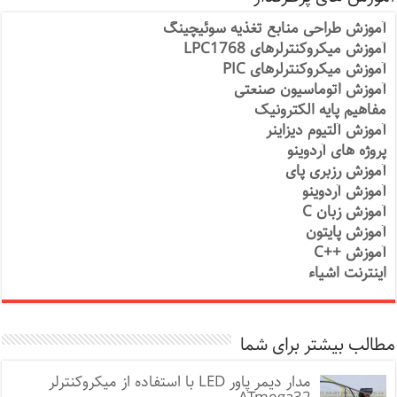
آموزش طراحی منابع تغذیه سوئیچینگ
آموزش میکروکنترلرهای LPC1768
آموزش میکروکنترلرهای PIC
آموزش اتوماسیون صنعتی
مفاهیم پایه الکترونیک
آموزش آلتیوم دیزاینر
پروژه های آردوینو
آموزش رزبری پای
آموزش آردوینو
آموزش زبان C
آموزش پایتون
آموزش ++C
اینترنت اشیاء
مطالب بیشتر برای شما
مدار دیمر پاور LED با استفاده از میکروکنترلر