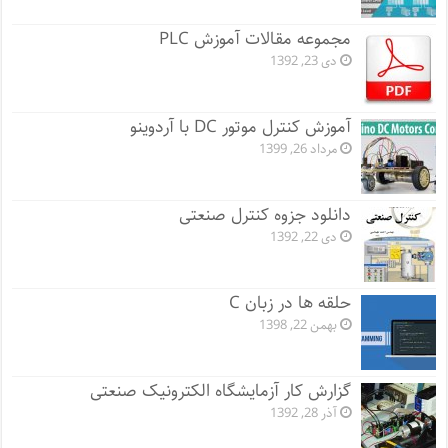
مجموعه مقالات آموزش PLC
دی 23, 1392
آموزش کنترل موتور DC با آردوینو
مرداد 26, 1399
دانلود جزوه کنترل صنعتی
دی 22, 1392
حلقه ها در زبان C
بهمن 22, 1398
گزارش کار آزمایشگاه الکترونیک صنعتی
آذر 28, 1392