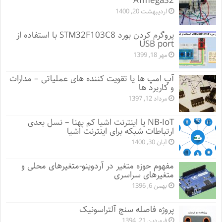
ATmega32
اردیبهشت 20, 1400
پروگرم کردن بورد STM32F103C8 با استفاده از
USB port
مهر 18, 1399
آپ امپ ها یا تقویت کننده های عملیاتی – مدارات
و کاربرد ها
مرداد 12, 1397
NB-IoT یا اینترنت اشیا کم پهنا – نسل بعدی
ارتباطات شبکه برای اینترنت اشیا
آبان 30, 1400
مفهوم حوزه متغیر در آردوینو-متغیرهای محلی و
متغیرهای سراسری
بهمن 6, 1396
پروژه فاصله سنج آلتراسونیک
فروردین 21, 1394