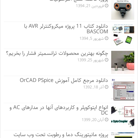
فروردین 21, 1394
دانلود کتاب 11 پروژه میکروکنترلر AVR با
BASCOM
شهریور 5, 1394
چگونه بهترین محصولات ترانسمیتر فشار را بخریم؟
شهریور 25, 1399
دانلود مرجع کامل آموزش OrCAD PSpice
آذر 18, 1392
انواع اپتوکوپلر و کاربردهای آنها در مدارهای AC و
DC
آبان 20, 1399
پروژه مانيتورينگ دما و رطوبت تحت وب سایت