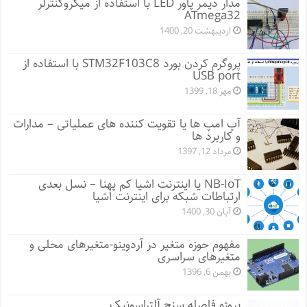
مدار دیمر پاور LED با استفاده از میکروکنترلر
ATmega32
اردیبهشت 20, 1400
پروگرم کردن بورد STM32F103C8 با استفاده از
USB port
مهر 18, 1399
آپ امپ ها یا تقویت کننده های عملیاتی – مدارات
و کاربرد ها
مرداد 12, 1397
NB-IoT یا اینترنت اشیا کم پهنا – نسل بعدی
ارتباطات شبکه برای اینترنت اشیا
آبان 30, 1400
مفهوم حوزه متغیر در آردوینو-متغیرهای محلی و
متغیرهای سراسری
بهمن 6, 1396
پروژه فاصله سنج آلتراسونیک