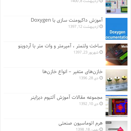
اردیبهشت 8, 1400
آموزش داکیومنت سازی با Doxygen
اردیبهشت 12, 1397
ساخت ولتمتر ، آمپرمتر و وات متر با آردوینو
شهریور 23, 1397
خازن‌های متغیر – انواع خازن‌ها
دی 28, 1396
مجموعه مقالات آموزش آلتیوم دیزاینر
دی 10, 1392
هرم اتوماسیون صنعتی
بهمن 18, 1398