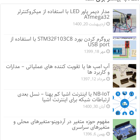
مدار دیمر پاور LED با استفاده از میکروکنترلر
ATmega32
اردیبهشت 20, 1400
پروگرم کردن بورد STM32F103C8 با استفاده از
USB port
مهر 18, 1399
آپ امپ ها یا تقویت کننده های عملیاتی – مدارات
و کاربرد ها
مرداد 12, 1397
NB-IoT یا اینترنت اشیا کم پهنا – نسل بعدی
ارتباطات شبکه برای اینترنت اشیا
آبان 30, 1400
مفهوم حوزه متغیر در آردوینو-متغیرهای محلی و
متغیرهای سراسری
بهمن 6, 1396