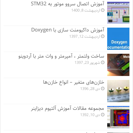
آموزش اتصال سروو موتور به STM32
اردیبهشت 8, 1400
آموزش داکیومنت سازی با Doxygen
اردیبهشت 12, 1397
ساخت ولتمتر ، آمپرمتر و وات متر با آردوینو
شهریور 23, 1397
خازن‌های متغیر – انواع خازن‌ها
دی 28, 1396
مجموعه مقالات آموزش آلتیوم دیزاینر
دی 10, 1392