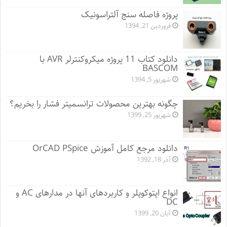
پروژه فاصله سنج آلتراسونیک
فروردین 21, 1394
دانلود کتاب 11 پروژه میکروکنترلر AVR با
BASCOM
شهریور 5, 1394
چگونه بهترین محصولات ترانسمیتر فشار را بخریم؟
شهریور 25, 1399
دانلود مرجع کامل آموزش OrCAD PSpice
آذر 18, 1392
انواع اپتوکوپلر و کاربردهای آنها در مدارهای AC و
DC
آبان 20, 1399