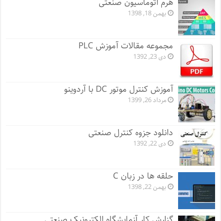
هرم اتوماسیون صنعتی
بهمن 18, 1398
مجموعه مقالات آموزش PLC
دی 23, 1392
آموزش کنترل موتور DC با آردوینو
مرداد 26, 1399
دانلود جزوه کنترل صنعتی
دی 22, 1392
حلقه ها در زبان C
بهمن 22, 1398
گزارش کار آزمایشگاه الکترونیک صنعتی