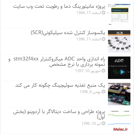
پروژه مانيتورينگ دما و رطوبت تحت وب سایت
اسفند 17, 1394
یکسوساز کنترل شده سیلیکونی(SCR)
اسفند 11, 1396
راه اندازی واحد ADC میکروکنترلر stm32f4xx و
نمونه برداری با نرخ مشخص
شهریور 10, 1397
یک منبع تغذیه سوئیچینگ چگونه کار می کند
بهمن 6, 1396
پروژه طراحی و ساخت دیتالاگر با آردوینو (بخش
اول)
تیر 10, 1396