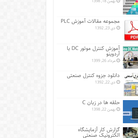
بهمن 18, 1398
مجموعه مقالات آموزش PLC
دی 23, 1392
آموزش کنترل موتور DC با
آردوینو
مرداد 26, 1399
دانلود جزوه کنترل صنعتی
دی 22, 1392
حلقه ها در زبان C
بهمن 22, 1398
گزارش کار آزمایشگاه
الکترونیک صنعتی