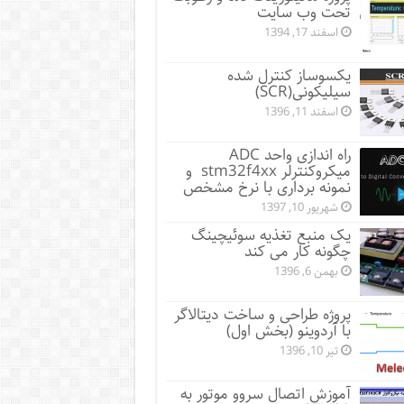
تحت وب سایت
اسفند 17, 1394
یکسوساز کنترل شده
سیلیکونی(SCR)
اسفند 11, 1396
راه اندازی واحد ADC
میکروکنترلر stm32f4xx و
نمونه برداری با نرخ مشخص
شهریور 10, 1397
یک منبع تغذیه سوئیچینگ
چگونه کار می کند
بهمن 6, 1396
پروژه طراحی و ساخت دیتالاگر
با آردوینو (بخش اول)
تیر 10, 1396
آموزش اتصال سروو موتور به