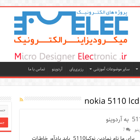
سایر موضوعات آموزشی
رزبری‌پای
آردوینو
تماس با ما
nokia 5110 lcd
نو
7
برای ما نام نمادین نوکیا5110 باید یادآور خاطرات