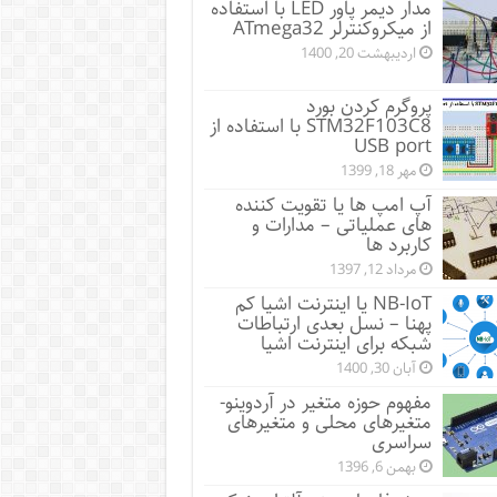
مدار دیمر پاور LED با استفاده
از میکروکنترلر ATmega32
اردیبهشت 20, 1400
پروگرم کردن بورد
STM32F103C8 با استفاده از
USB port
مهر 18, 1399
آپ امپ ها یا تقویت کننده
های عملیاتی – مدارات و
کاربرد ها
مرداد 12, 1397
NB-IoT یا اینترنت اشیا کم
پهنا – نسل بعدی ارتباطات
شبکه برای اینترنت اشیا
آبان 30, 1400
مفهوم حوزه متغیر در آردوینو-
متغیرهای محلی و متغیرهای
سراسری
بهمن 6, 1396