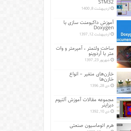
STM32
اردیبهشت 8, 1400
آموزش داکیومنت سازی با
Doxygen
اردیبهشت 12, 1397
ساخت ولتمتر ، آمپرمتر و وات
متر با آردوینو
شهریور 23, 1397
خازن‌های متغیر – انواع
خازن‌ها
دی 28, 1396
مجموعه مقالات آموزش آلتیوم
دیزاینر
دی 10, 1392
هرم اتوماسیون صنعتی