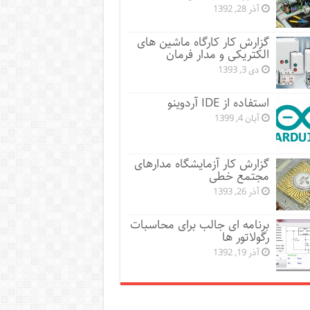
آذر 28, 1392
گزارش کار کارگاه ماشین های
الکتریکی و مدار فرمان
دی 3, 1393
استفاده از IDE آردوینو
آبان 4, 1399
گزارش کار آزمایشگاه مدارهای
مجتمع خطی
آذر 26, 1393
برنامه ای جالب برای محاسبات
رگولاتور ها
آذر 19, 1392