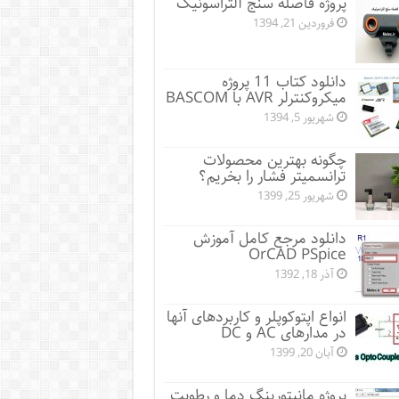
پروژه فاصله سنج آلتراسونیک
فروردین 21, 1394
دانلود کتاب 11 پروژه
میکروکنترلر AVR با BASCOM
شهریور 5, 1394
چگونه بهترین محصولات
ترانسمیتر فشار را بخریم؟
شهریور 25, 1399
دانلود مرجع کامل آموزش
OrCAD PSpice
آذر 18, 1392
انواع اپتوکوپلر و کاربردهای آنها
در مدارهای AC و DC
آبان 20, 1399
پروژه مانيتورينگ دما و رطوبت