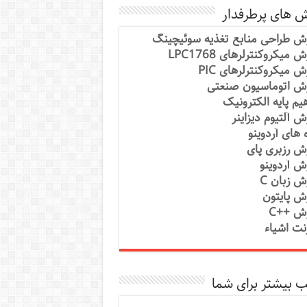
ش های پرطرفدار
ش طراحی منابع تغذیه سوئیچینگ
 میکروکنترلرهای LPC1768
ش میکروکنترلرهای PIC
ش اتوماسیون صنعتی
یم پایه الکترونیک
ش آلتیوم دیزاینر
ه های آردوینو
ش رزبری پای
ش آردوینو
ش زبان C
ش پایتون
ش ++C
رنت اشیاء
 بیشتر برای شما