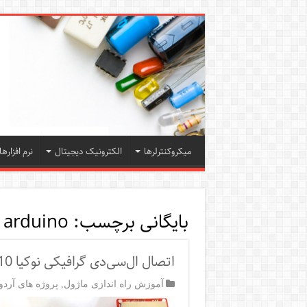
میکروکنترلرها
الکترونیک دیجیتال
نرم افزارها
بایگانی برچسب:
 arduino
اتصال ال‌سی‌دی گرافیکی نوکیا 5110 به آردوینو
آموزش راه اندازی ماژول
,
پروژه های آردوی