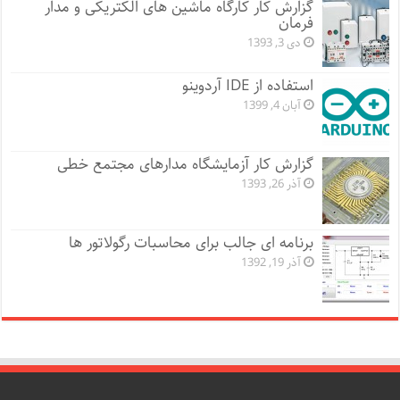
گزارش کار کارگاه ماشین های الکتریکی و مدار
فرمان
دی 3, 1393
استفاده از IDE آردوینو
آبان 4, 1399
گزارش کار آزمایشگاه مدارهای مجتمع خطی
آذر 26, 1393
برنامه ای جالب برای محاسبات رگولاتور ها
آذر 19, 1392