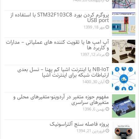
اردیبهشت 20, 1400
پروگرم کردن بورد STM32F103C8 با استفاده از
USB port
مهر 18, 1399
آپ امپ ها یا تقویت کننده های عملیاتی – مدارات
و کاربرد ها
مرداد 12, 1397
NB-IoT یا اینترنت اشیا کم پهنا – نسل بعدی
ارتباطات شبکه برای اینترنت اشیا
آبان 30, 1400
مفهوم حوزه متغیر در آردوینو-متغیرهای محلی و
متغیرهای سراسری
بهمن 6, 1396
پروژه فاصله سنج آلتراسونیک
فروردین 21, 1394