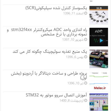
یکسوساز کنترل شده سیلیکونی(SCR)
اسفند 11, 1396
راه اندازی واحد ADC میکروکنترلر stm32f4xx و
نمونه برداری با نرخ مشخص
شهریور 10, 1397
یک منبع تغذیه سوئیچینگ چگونه کار می کند
بهمن 6, 1396
پروژه طراحی و ساخت دیتالاگر با آردوینو (بخش
اول)
تیر 10, 1396
آموزش اتصال سروو موتور به STM32
اردیبهشت 8, 1400