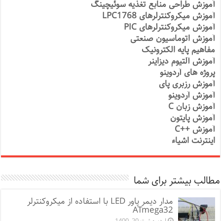
آموزش طراحی منابع تغذیه سوئیچینگ
آموزش میکروکنترلرهای LPC1768
آموزش میکروکنترلرهای PIC
آموزش اتوماسیون صنعتی
مفاهیم پایه الکترونیک
آموزش آلتیوم دیزاینر
پروژه های آردوینو
آموزش رزبری پای
آموزش آردوینو
آموزش زبان C
آموزش پایتون
آموزش ++C
اینترنت اشیاء
مطالب بیشتر برای شما
مدار دیمر پاور LED با استفاده از میکروکنترلر
ATmega32