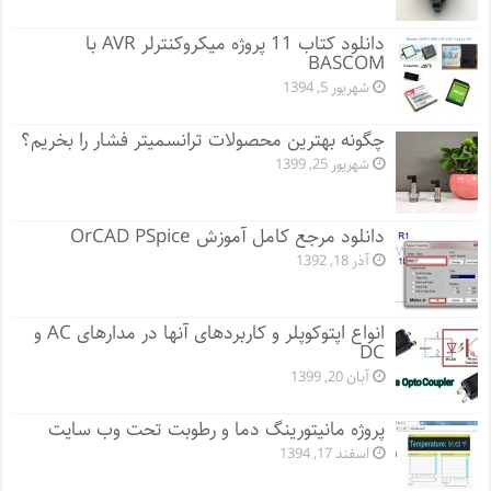
دانلود کتاب 11 پروژه میکروکنترلر AVR با
BASCOM
شهریور 5, 1394
چگونه بهترین محصولات ترانسمیتر فشار را بخریم؟
شهریور 25, 1399
دانلود مرجع کامل آموزش OrCAD PSpice
آذر 18, 1392
انواع اپتوکوپلر و کاربردهای آنها در مدارهای AC و
DC
آبان 20, 1399
پروژه مانيتورينگ دما و رطوبت تحت وب سایت
اسفند 17, 1394