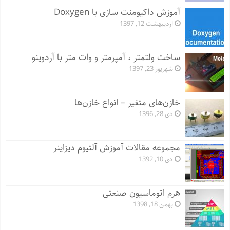
آموزش داکیومنت سازی با Doxygen
اردیبهشت 12, 1397
ساخت ولتمتر ، آمپرمتر و وات متر با آردوینو
شهریور 23, 1397
خازن‌های متغیر – انواع خازن‌ها
دی 28, 1396
مجموعه مقالات آموزش آلتیوم دیزاینر
دی 10, 1392
هرم اتوماسیون صنعتی
بهمن 18, 1398