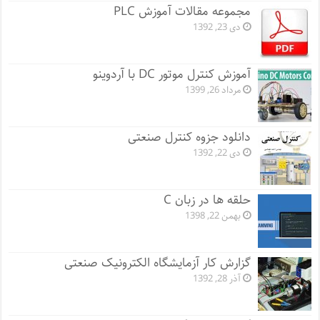
مجموعه مقالات آموزش PLC
دی 23, 1392
آموزش کنترل موتور DC با آردوینو
مرداد 26, 1399
دانلود جزوه کنترل صنعتی
دی 22, 1392
حلقه ها در زبان C
بهمن 22, 1398
گزارش کار آزمایشگاه الکترونیک صنعتی
آذر 28, 1392