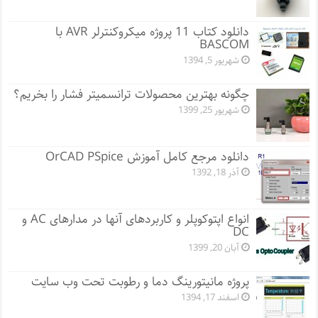
دانلود کتاب 11 پروژه میکروکنترلر AVR با
BASCOM
شهریور 5, 1394
چگونه بهترین محصولات ترانسمیتر فشار را بخریم؟
شهریور 25, 1399
دانلود مرجع کامل آموزش OrCAD PSpice
آذر 18, 1392
انواع اپتوکوپلر و کاربردهای آنها در مدارهای AC و
DC
آبان 20, 1399
پروژه مانيتورينگ دما و رطوبت تحت وب سایت
اسفند 17, 1394