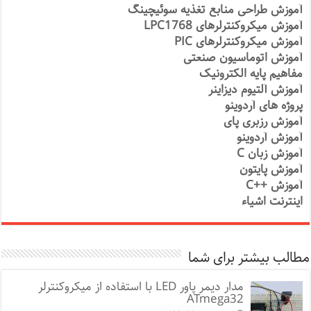
آموزش طراحی منابع تغذیه سوئیچینگ
آموزش میکروکنترلرهای LPC1768
آموزش میکروکنترلرهای PIC
آموزش اتوماسیون صنعتی
مفاهیم پایه الکترونیک
آموزش آلتیوم دیزاینر
پروژه های آردوینو
آموزش رزبری پای
آموزش آردوینو
آموزش زبان C
آموزش پایتون
آموزش ++C
اینترنت اشیاء
مطالب بیشتر برای شما
مدار دیمر پاور LED با استفاده از میکروکنترلر
ATmega32