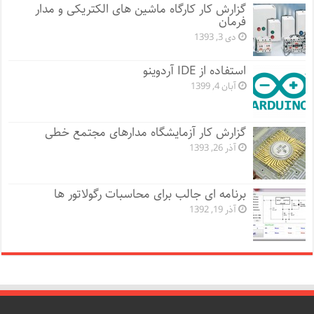
گزارش کار کارگاه ماشین های الکتریکی و مدار
فرمان
دی 3, 1393
استفاده از IDE آردوینو
آبان 4, 1399
گزارش کار آزمایشگاه مدارهای مجتمع خطی
آذر 26, 1393
برنامه ای جالب برای محاسبات رگولاتور ها
آذر 19, 1392