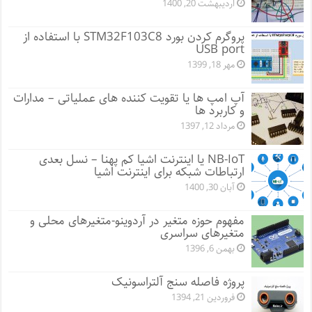
اردیبهشت 20, 1400
پروگرم کردن بورد STM32F103C8 با استفاده از
USB port
مهر 18, 1399
آپ امپ ها یا تقویت کننده های عملیاتی – مدارات
و کاربرد ها
مرداد 12, 1397
NB-IoT یا اینترنت اشیا کم پهنا – نسل بعدی
ارتباطات شبکه برای اینترنت اشیا
آبان 30, 1400
مفهوم حوزه متغیر در آردوینو-متغیرهای محلی و
متغیرهای سراسری
بهمن 6, 1396
پروژه فاصله سنج آلتراسونیک
فروردین 21, 1394