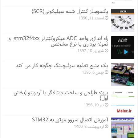
یکسوساز کنترل شده سیلیکونی(SCR)
اسفند 11, 1396
راه اندازی واحد ADC میکروکنترلر stm32f4xx و
نمونه برداری با نرخ مشخص
شهریور 10, 1397
یک منبع تغذیه سوئیچینگ چگونه کار می کند
بهمن 6, 1396
پروژه طراحی و ساخت دیتالاگر با آردوینو (بخش
اول)
تیر 10, 1396
آموزش اتصال سروو موتور به STM32
اردیبهشت 8, 1400