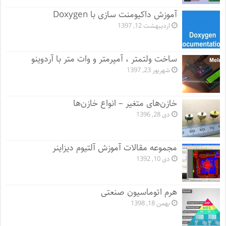
آموزش داکیومنت سازی با Doxygen
اردیبهشت 12, 1397
ساخت ولتمتر ، آمپرمتر و وات متر با آردوینو
شهریور 23, 1397
خازن‌های متغیر – انواع خازن‌ها
دی 28, 1396
مجموعه مقالات آموزش آلتیوم دیزاینر
دی 10, 1392
هرم اتوماسیون صنعتی
بهمن 18, 1398