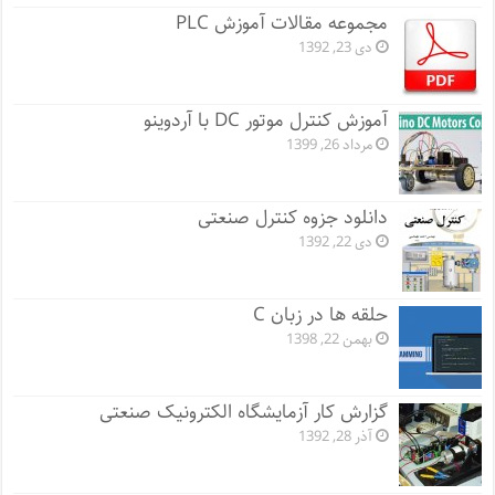
مجموعه مقالات آموزش PLC
دی 23, 1392
آموزش کنترل موتور DC با آردوینو
مرداد 26, 1399
دانلود جزوه کنترل صنعتی
دی 22, 1392
حلقه ها در زبان C
بهمن 22, 1398
گزارش کار آزمایشگاه الکترونیک صنعتی
آذر 28, 1392