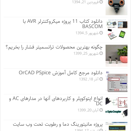
فروردین 21, 1394
دانلود کتاب 11 پروژه میکروکنترلر AVR با
BASCOM
شهریور 5, 1394
چگونه بهترین محصولات ترانسمیتر فشار را بخریم؟
شهریور 25, 1399
دانلود مرجع کامل آموزش OrCAD PSpice
آذر 18, 1392
انواع اپتوکوپلر و کاربردهای آنها در مدارهای AC و
DC
آبان 20, 1399
پروژه مانيتورينگ دما و رطوبت تحت وب سایت
اسفند 17, 1394