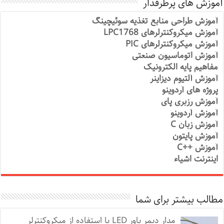
آموزش های پرطرفدار
آموزش طراحی منابع تغذیه سوئیچینگ
آموزش میکروکنترلرهای LPC1768
آموزش میکروکنترلرهای PIC
آموزش اتوماسیون صنعتی
مفاهیم پایه الکترونیک
آموزش آلتیوم دیزاینر
پروژه های آردوینو
آموزش رزبری پای
آموزش آردوینو
آموزش زبان C
آموزش پایتون
آموزش ++C
اینترنت اشیاء
مطالب بیشتر برای شما
مدار دیمر پاور LED با استفاده از میکروکنترلر