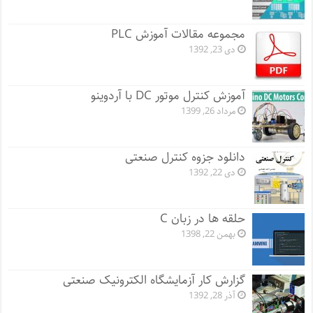
مجموعه مقالات آموزش PLC
دی 23, 1392
آموزش کنترل موتور DC با آردوینو
مرداد 26, 1399
دانلود جزوه کنترل صنعتی
دی 22, 1392
حلقه ها در زبان C
بهمن 22, 1398
گزارش کار آزمایشگاه الکترونیک صنعتی
آذر 28, 1392