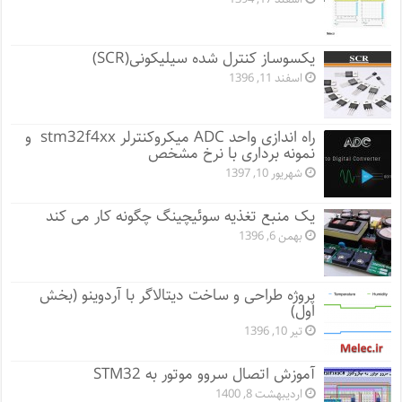
یکسوساز کنترل شده سیلیکونی(SCR)
اسفند 11, 1396
راه اندازی واحد ADC میکروکنترلر stm32f4xx و
نمونه برداری با نرخ مشخص
شهریور 10, 1397
یک منبع تغذیه سوئیچینگ چگونه کار می کند
بهمن 6, 1396
پروژه طراحی و ساخت دیتالاگر با آردوینو (بخش
اول)
تیر 10, 1396
آموزش اتصال سروو موتور به STM32
اردیبهشت 8, 1400