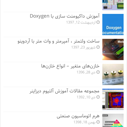
آموزش داکیومنت سازی با Doxygen
اردیبهشت 12, 1397
ساخت ولتمتر ، آمپرمتر و وات متر با آردوینو
شهریور 23, 1397
خازن‌های متغیر – انواع خازن‌ها
دی 28, 1396
مجموعه مقالات آموزش آلتیوم دیزاینر
دی 10, 1392
هرم اتوماسیون صنعتی
بهمن 18, 1398