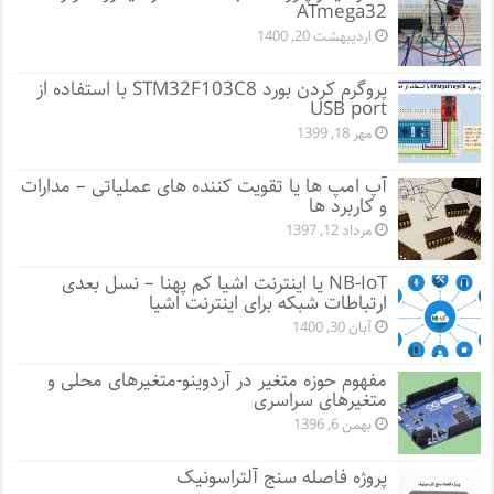
ATmega32
اردیبهشت 20, 1400
پروگرم کردن بورد STM32F103C8 با استفاده از
USB port
مهر 18, 1399
آپ امپ ها یا تقویت کننده های عملیاتی – مدارات
و کاربرد ها
مرداد 12, 1397
NB-IoT یا اینترنت اشیا کم پهنا – نسل بعدی
ارتباطات شبکه برای اینترنت اشیا
آبان 30, 1400
مفهوم حوزه متغیر در آردوینو-متغیرهای محلی و
متغیرهای سراسری
بهمن 6, 1396
پروژه فاصله سنج آلتراسونیک