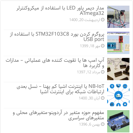
مدار دیمر پاور LED با استفاده از میکروکنترلر
ATmega32
اردیبهشت 20, 1400
پروگرم کردن بورد STM32F103C8 با استفاده از
USB port
مهر 18, 1399
آپ امپ ها یا تقویت کننده های عملیاتی – مدارات
و کاربرد ها
مرداد 12, 1397
NB-IoT یا اینترنت اشیا کم پهنا – نسل بعدی
ارتباطات شبکه برای اینترنت اشیا
آبان 30, 1400
مفهوم حوزه متغیر در آردوینو-متغیرهای محلی و
متغیرهای سراسری
بهمن 6, 1396