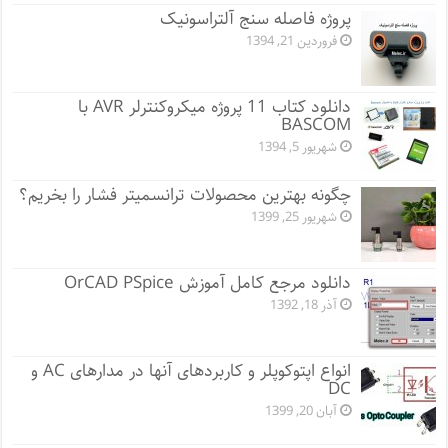
پروژه فاصله سنج آلتراسونیک
فروردین 21, 1394
دانلود کتاب 11 پروژه میکروکنترلر AVR با
BASCOM
شهریور 5, 1394
چگونه بهترین محصولات ترانسمیتر فشار را بخریم؟
شهریور 25, 1399
دانلود مرجع کامل آموزش OrCAD PSpice
آذر 18, 1392
انواع اپتوکوپلر و کاربردهای آنها در مدارهای AC و
DC
آبان 20, 1399