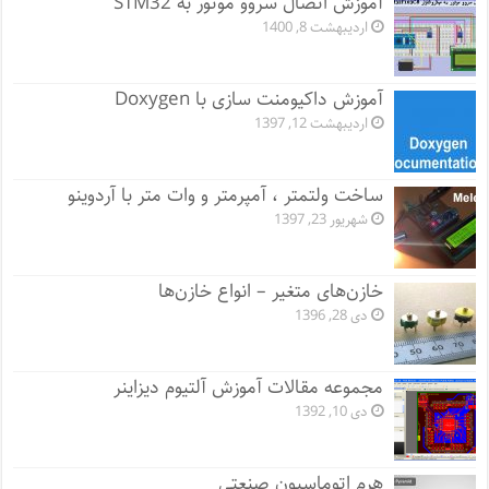
آموزش اتصال سروو موتور به STM32
اردیبهشت 8, 1400
آموزش داکیومنت سازی با Doxygen
اردیبهشت 12, 1397
ساخت ولتمتر ، آمپرمتر و وات متر با آردوینو
شهریور 23, 1397
خازن‌های متغیر – انواع خازن‌ها
دی 28, 1396
مجموعه مقالات آموزش آلتیوم دیزاینر
دی 10, 1392
هرم اتوماسیون صنعتی