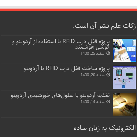
زکات علم نشر آن است.
پروژه قفل‌ درب RFID با استفاده از آردوینو و
گوشی هوشمند
اسفند 25, 1400
پروژه ساخت قفل‌ درب RFID با آردوینو
اسفند 20, 1400
تغذیه آردوینو با سلول‌های خورشیدی آردوینو
اسفند 14, 1400
الکترونیک به زبان ساده