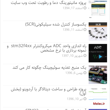
پروژه مانيتورينگ دما و رطوبت تحت وب سایت
اسفند 17, 1394
یکسوساز کنترل شده سیلیکونی(SCR)
اسفند 11, 1396
راه اندازی واحد ADC میکروکنترلر stm32f4xx و
نمونه برداری با نرخ مشخص
شهریور 10, 1397
یک منبع تغذیه سوئیچینگ چگونه کار می کند
بهمن 6, 1396
پروژه طراحی و ساخت دیتالاگر با آردوینو (بخش
اول)
تیر 10, 1396