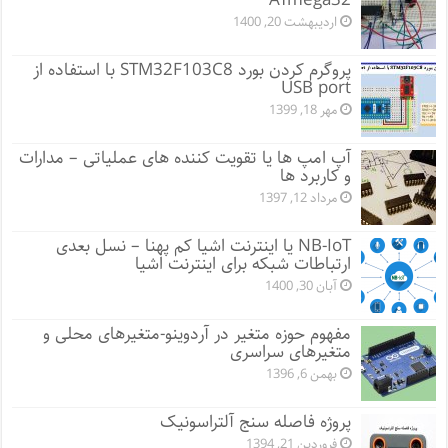
ATmega32
اردیبهشت 20, 1400
پروگرم کردن بورد STM32F103C8 با استفاده از
USB port
مهر 18, 1399
آپ امپ ها یا تقویت کننده های عملیاتی – مدارات
و کاربرد ها
مرداد 12, 1397
NB-IoT یا اینترنت اشیا کم پهنا – نسل بعدی
ارتباطات شبکه برای اینترنت اشیا
آبان 30, 1400
مفهوم حوزه متغیر در آردوینو-متغیرهای محلی و
متغیرهای سراسری
بهمن 6, 1396
پروژه فاصله سنج آلتراسونیک
فروردین 21, 1394