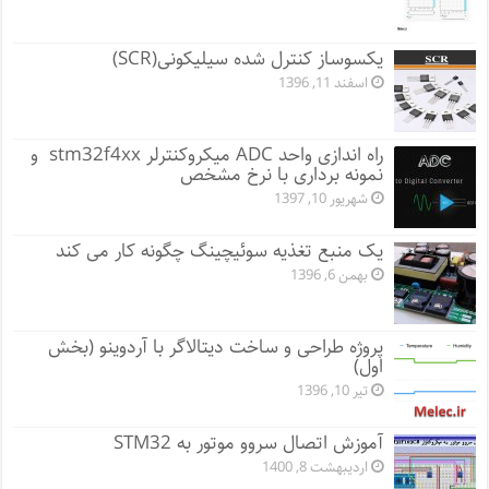
یکسوساز کنترل شده سیلیکونی(SCR)
اسفند 11, 1396
راه اندازی واحد ADC میکروکنترلر stm32f4xx و
نمونه برداری با نرخ مشخص
شهریور 10, 1397
یک منبع تغذیه سوئیچینگ چگونه کار می کند
بهمن 6, 1396
پروژه طراحی و ساخت دیتالاگر با آردوینو (بخش
اول)
تیر 10, 1396
آموزش اتصال سروو موتور به STM32
اردیبهشت 8, 1400