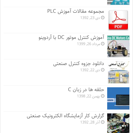
مجموعه مقالات آموزش PLC
دی 23, 1392
آموزش کنترل موتور DC با آردوینو
مرداد 26, 1399
دانلود جزوه کنترل صنعتی
دی 22, 1392
حلقه ها در زبان C
بهمن 22, 1398
گزارش کار آزمایشگاه الکترونیک صنعتی
آذر 28, 1392