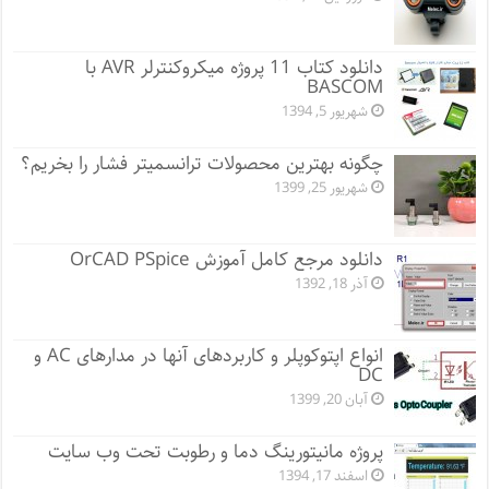
دانلود کتاب 11 پروژه میکروکنترلر AVR با
BASCOM
شهریور 5, 1394
چگونه بهترین محصولات ترانسمیتر فشار را بخریم؟
شهریور 25, 1399
دانلود مرجع کامل آموزش OrCAD PSpice
آذر 18, 1392
انواع اپتوکوپلر و کاربردهای آنها در مدارهای AC و
DC
آبان 20, 1399
پروژه مانيتورينگ دما و رطوبت تحت وب سایت
اسفند 17, 1394