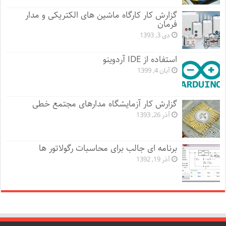
گزارش کار کارگاه ماشین های الکتریکی و مدار
فرمان
دی 3, 1393
استفاده از IDE آردوینو
آبان 4, 1399
گزارش کار آزمایشگاه مدارهای مجتمع خطی
آذر 26, 1393
برنامه ای جالب برای محاسبات رگولاتور ها
آذر 19, 1392