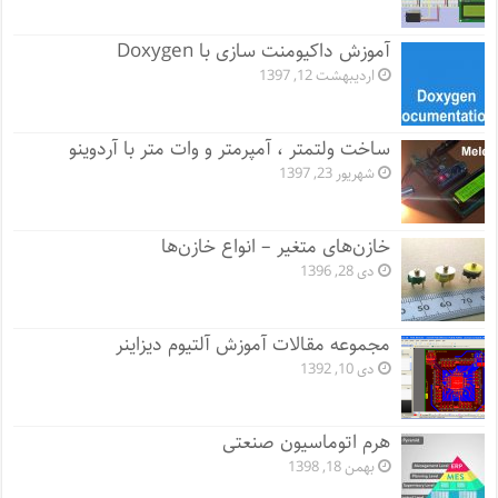
آموزش داکیومنت سازی با Doxygen
اردیبهشت 12, 1397
ساخت ولتمتر ، آمپرمتر و وات متر با آردوینو
شهریور 23, 1397
خازن‌های متغیر – انواع خازن‌ها
دی 28, 1396
مجموعه مقالات آموزش آلتیوم دیزاینر
دی 10, 1392
هرم اتوماسیون صنعتی
بهمن 18, 1398