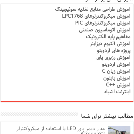
آموزش طراحی منابع تغذیه سوئیچینگ
آموزش میکروکنترلرهای LPC1768
آموزش میکروکنترلرهای PIC
آموزش اتوماسیون صنعتی
مفاهیم پایه الکترونیک
آموزش آلتیوم دیزاینر
پروژه های آردوینو
آموزش رزبری پای
آموزش آردوینو
آموزش زبان C
آموزش پایتون
آموزش ++C
اینترنت اشیاء
مطالب بیشتر برای شما
مدار دیمر پاور LED با استفاده از میکروکنترلر