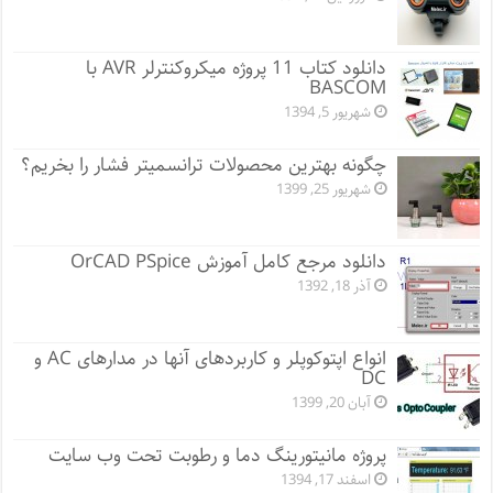
دانلود کتاب 11 پروژه میکروکنترلر AVR با
BASCOM
شهریور 5, 1394
چگونه بهترین محصولات ترانسمیتر فشار را بخریم؟
شهریور 25, 1399
دانلود مرجع کامل آموزش OrCAD PSpice
آذر 18, 1392
انواع اپتوکوپلر و کاربردهای آنها در مدارهای AC و
DC
آبان 20, 1399
پروژه مانيتورينگ دما و رطوبت تحت وب سایت
اسفند 17, 1394