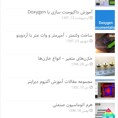
آموزش داکیومنت سازی با Doxygen
اردیبهشت 12, 1397
ساخت ولتمتر ، آمپرمتر و وات متر با آردوینو
شهریور 23, 1397
خازن‌های متغیر – انواع خازن‌ها
دی 28, 1396
مجموعه مقالات آموزش آلتیوم دیزاینر
دی 10, 1392
هرم اتوماسیون صنعتی
بهمن 18, 1398