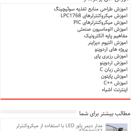
آموزش طراحی منابع تغذیه سوئیچینگ
آموزش میکروکنترلرهای LPC1768
آموزش میکروکنترلرهای PIC
آموزش اتوماسیون صنعتی
مفاهیم پایه الکترونیک
آموزش آلتیوم دیزاینر
پروژه های آردوینو
آموزش رزبری پای
آموزش آردوینو
آموزش زبان C
آموزش پایتون
آموزش ++C
اینترنت اشیاء
مطالب بیشتر برای شما
مدار دیمر پاور LED با استفاده از میکروکنترلر