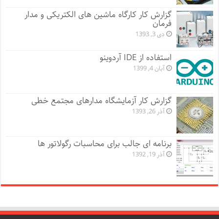
گزارش کار کارگاه ماشین های الکتریکی و مدار
فرمان
دی 3, 1393
استفاده از IDE آردوینو
آبان 4, 1399
گزارش کار آزمایشگاه مدارهای مجتمع خطی
آذر 26, 1393
برنامه ای جالب برای محاسبات رگولاتور ها
آذر 19, 1392