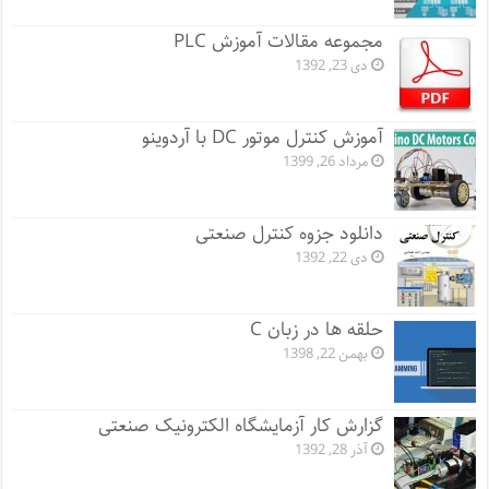
مجموعه مقالات آموزش PLC
دی 23, 1392
آموزش کنترل موتور DC با آردوینو
مرداد 26, 1399
دانلود جزوه کنترل صنعتی
دی 22, 1392
حلقه ها در زبان C
بهمن 22, 1398
گزارش کار آزمایشگاه الکترونیک صنعتی
آذر 28, 1392