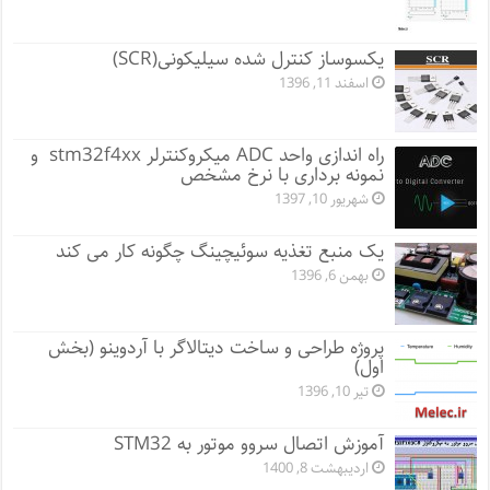
یکسوساز کنترل شده سیلیکونی(SCR)
اسفند 11, 1396
راه اندازی واحد ADC میکروکنترلر stm32f4xx و
نمونه برداری با نرخ مشخص
شهریور 10, 1397
یک منبع تغذیه سوئیچینگ چگونه کار می کند
بهمن 6, 1396
پروژه طراحی و ساخت دیتالاگر با آردوینو (بخش
اول)
تیر 10, 1396
آموزش اتصال سروو موتور به STM32
اردیبهشت 8, 1400