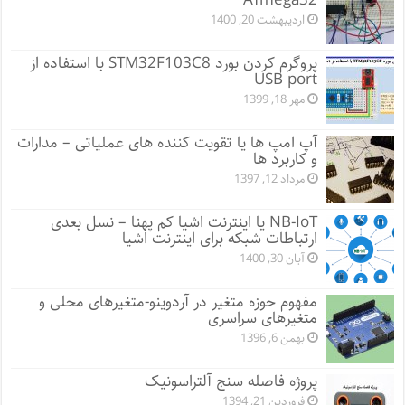
ATmega32
اردیبهشت 20, 1400
پروگرم کردن بورد STM32F103C8 با استفاده از
USB port
مهر 18, 1399
آپ امپ ها یا تقویت کننده های عملیاتی – مدارات
و کاربرد ها
مرداد 12, 1397
NB-IoT یا اینترنت اشیا کم پهنا – نسل بعدی
ارتباطات شبکه برای اینترنت اشیا
آبان 30, 1400
مفهوم حوزه متغیر در آردوینو-متغیرهای محلی و
متغیرهای سراسری
بهمن 6, 1396
پروژه فاصله سنج آلتراسونیک
فروردین 21, 1394