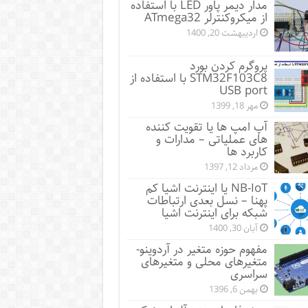
مدار دیمر پاور LED با استفاده
از میکروکنترلر ATmega32
اردیبهشت 20, 1400
پروگرم کردن بورد
STM32F103C8 با استفاده از
USB port
مهر 18, 1399
آپ امپ ها یا تقویت کننده
های عملیاتی – مدارات و
کاربرد ها
مرداد 12, 1397
NB-IoT یا اینترنت اشیا کم
پهنا – نسل بعدی ارتباطات
شبکه برای اینترنت اشیا
آبان 30, 1400
مفهوم حوزه متغیر در آردوینو-
متغیرهای محلی و متغیرهای
سراسری
بهمن 6, 1396