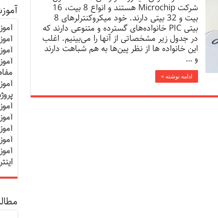
شرکت Microchip هستند و انواع 8 بیت، 16
آموز
بیت و 32 بیتی دارند. خود میکروکنترلرهای 8
آموز
بیتی PIC خانواده‌ها‌ی گسترده و متنوعی دارند که
در جدول زیر مشخصاتی از آنها را می‌بینیم. اغلب
آموزش
این خانواده ها از نظر پین‌ها به هم شباهت دارند
آموز
و …
آموز
مفاه
ادامه نوشته »
آموز
پروژ
آموز
آموز
آموز
آموز
آموز
اینت
مطالب