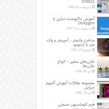
STM32
اردیبهشت 8, 1400
آموزش داکیومنت سازی با
Doxygen
اردیبهشت 12, 1397
ساخت ولتمتر ، آمپرمتر و وات
متر با آردوینو
شهریور 23, 1397
خازن‌های متغیر – انواع
خازن‌ها
دی 28, 1396
مجموعه مقالات آموزش آلتیوم
دیزاینر
دی 10, 1392
هرم اتوماسیون صنعتی