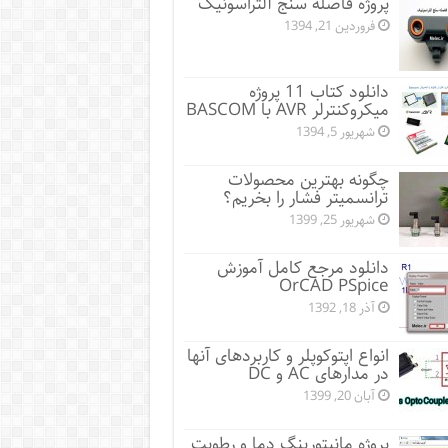
پروژه فاصله سنج آلتراسونیک
فروردین 21, 1394
دانلود کتاب 11 پروژه
میکروکنترلر AVR با BASCOM
شهریور 5, 1394
چگونه بهترین محصولات
ترانسمیتر فشار را بخریم؟
شهریور 25, 1399
دانلود مرجع کامل آموزش
OrCAD PSpice
آذر 18, 1392
انواع اپتوکوپلر و کاربردهای آنها
در مدارهای AC و DC
آبان 20, 1399
پروژه مانيتورينگ دما و رطوبت