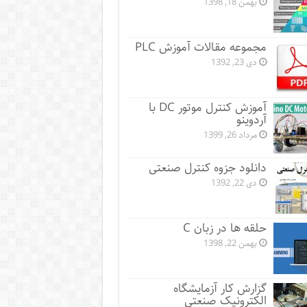
بهمن 18, 1398
مجموعه مقالات آموزش PLC
دی 23, 1392
آموزش کنترل موتور DC با
آردوینو
مرداد 26, 1399
دانلود جزوه کنترل صنعتی
دی 22, 1392
حلقه ها در زبان C
بهمن 22, 1398
گزارش کار آزمایشگاه
الکترونیک صنعتی