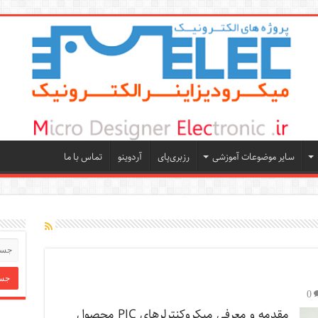
سایر موضوعات آموزشی
رزبری‌پای
آردوینو
تماس با ما
0
مقدمه و معرفی میکروکنترلرهای PIC محصول