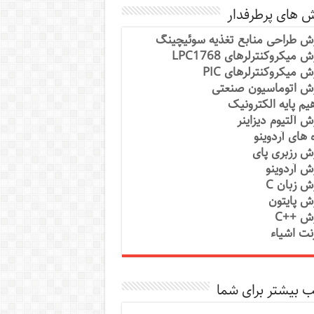
ش های پرطرفدار
ش طراحی منابع تغذیه سوئیچینگ
 میکروکنترلرهای LPC1768
ش میکروکنترلرهای PIC
ش اتوماسیون صنعتی
یم پایه الکترونیک
ش آلتیوم دیزاینر
ه های آردوینو
ش رزبری پای
ش آردوینو
ش زبان C
ش پایتون
ش ++C
رنت اشیاء
 بیشتر برای شما