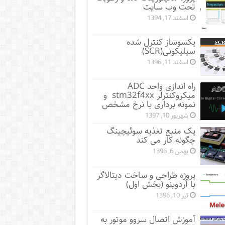
تحت وب سایت
اسفند 17, 1394
یکسوساز کنترل شده
سیلیکونی(SCR)
اسفند 11, 1396
راه اندازی واحد ADC
میکروکنترلر stm32f4xx و
نمونه برداری با نرخ مشخص
شهریور 10, 1397
یک منبع تغذیه سوئیچینگ
چگونه کار می کند
بهمن 6, 1396
پروژه طراحی و ساخت دیتالاگر
با آردوینو (بخش اول)
تیر 10, 1396
آموزش اتصال سروو موتور به