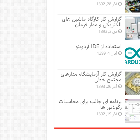
آذر 28, 1392
گزارش کار کارگاه ماشین های
الکتریکی و مدار فرمان
دی 3, 1393
استفاده از IDE آردوینو
آبان 4, 1399
گزارش کار آزمایشگاه مدارهای
مجتمع خطی
آذر 26, 1393
برنامه ای جالب برای محاسبات
رگولاتور ها
آذر 19, 1392