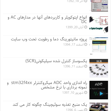
آذر 18, 1392
انواع اپتوکوپلر و کاربردهای آنها در مدارهای AC و
DC
آبان 20, 1399
پروژه مانيتورينگ دما و رطوبت تحت وب سایت
اسفند 17, 1394
یکسوساز کنترل شده سیلیکونی(SCR)
اسفند 11, 1396
راه اندازی واحد ADC میکروکنترلر stm32f4xx و
نمونه برداری با نرخ مشخص
شهریور 10, 1397
یک منبع تغذیه سوئیچینگ چگونه کار می کند
بهمن 6, 1396