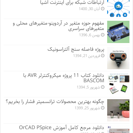
ارتباطات شبکه برای اینترنت اشیا
آبان 30, 1400
مفهوم حوزه متغیر در آردوینو-متغیرهای محلی و
متغیرهای سراسری
بهمن 6, 1396
پروژه فاصله سنج آلتراسونیک
فروردین 21, 1394
دانلود کتاب 11 پروژه میکروکنترلر AVR با
BASCOM
شهریور 5, 1394
چگونه بهترین محصولات ترانسمیتر فشار را بخریم؟
شهریور 25, 1399
دانلود مرجع کامل آموزش OrCAD PSpice