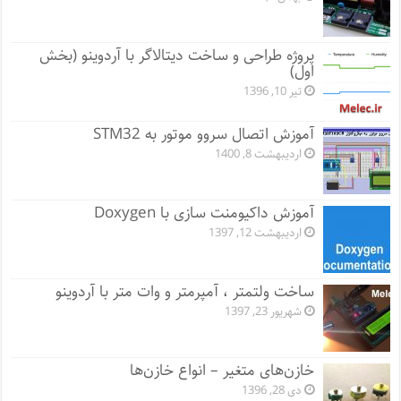
پروژه طراحی و ساخت دیتالاگر با آردوینو (بخش
اول)
تیر 10, 1396
آموزش اتصال سروو موتور به STM32
اردیبهشت 8, 1400
آموزش داکیومنت سازی با Doxygen
اردیبهشت 12, 1397
ساخت ولتمتر ، آمپرمتر و وات متر با آردوینو
شهریور 23, 1397
خازن‌های متغیر – انواع خازن‌ها
دی 28, 1396