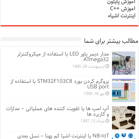
آموزش پایتون
آموزش ++C
اینترنت اشیاء
مطالب بیشتر برای شما
مدار دیمر پاور LED با استفاده از میکروکنترلر
ATmega32
اردیبهشت 20, 1400
پروگرم کردن بورد STM32F103C8 با استفاده از
USB port
مهر 18, 1399
آپ امپ ها یا تقویت کننده های عملیاتی – مدارات
و کاربرد ها
مرداد 12, 1397
NB-IoT یا اینترنت اشیا کم پهنا – نسل بعدی