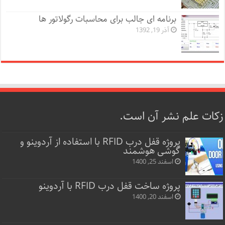
برنامه ای جالب برای محاسبات رگولاتور ها
آذر 19, 1392
زکات علم نشر آن است.
پروژه قفل‌ درب RFID با استفاده از آردوینو و
گوشی هوشمند
اسفند 25, 1400
پروژه ساخت قفل‌ درب RFID با آردوینو
اسفند 20, 1400