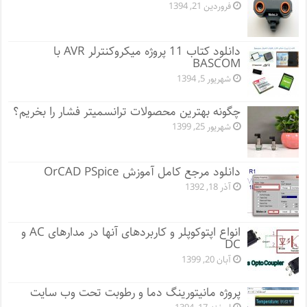
فروردین 21, 1394
دانلود کتاب 11 پروژه میکروکنترلر AVR با
BASCOM
شهریور 5, 1394
چگونه بهترین محصولات ترانسمیتر فشار را بخریم؟
شهریور 25, 1399
دانلود مرجع کامل آموزش OrCAD PSpice
آذر 18, 1392
انواع اپتوکوپلر و کاربردهای آنها در مدارهای AC و
DC
آبان 20, 1399
پروژه مانيتورينگ دما و رطوبت تحت وب سایت