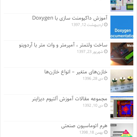
آموزش داکیومنت سازی با Doxygen
اردیبهشت 12, 1397
ساخت ولتمتر ، آمپرمتر و وات متر با آردوینو
شهریور 23, 1397
خازن‌های متغیر – انواع خازن‌ها
دی 28, 1396
مجموعه مقالات آموزش آلتیوم دیزاینر
دی 10, 1392
هرم اتوماسیون صنعتی
بهمن 18, 1398