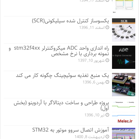
اسفند 17, 1394
یکسوساز کنترل شده سیلیکونی(SCR)
اسفند 11, 1396
راه اندازی واحد ADC میکروکنترلر stm32f4xx و
نمونه برداری با نرخ مشخص
شهریور 10, 1397
یک منبع تغذیه سوئیچینگ چگونه کار می کند
بهمن 6, 1396
پروژه طراحی و ساخت دیتالاگر با آردوینو (بخش
اول)
تیر 10, 1396
آموزش اتصال سروو موتور به STM32
اردیبهشت 8, 1400