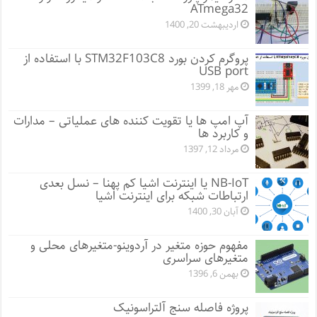
ATmega32
اردیبهشت 20, 1400
پروگرم کردن بورد STM32F103C8 با استفاده از
USB port
مهر 18, 1399
آپ امپ ها یا تقویت کننده های عملیاتی – مدارات
و کاربرد ها
مرداد 12, 1397
NB-IoT یا اینترنت اشیا کم پهنا – نسل بعدی
ارتباطات شبکه برای اینترنت اشیا
آبان 30, 1400
مفهوم حوزه متغیر در آردوینو-متغیرهای محلی و
متغیرهای سراسری
بهمن 6, 1396
پروژه فاصله سنج آلتراسونیک