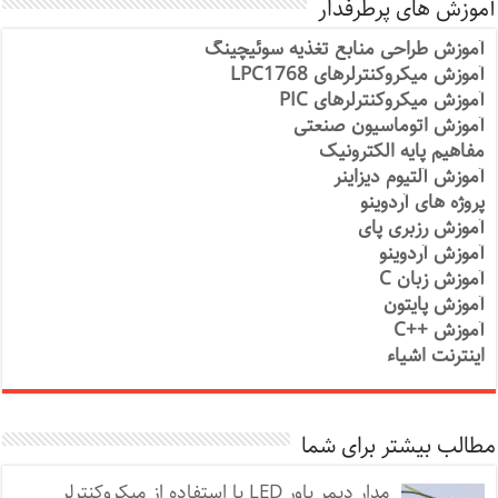
آموزش های پرطرفدار
آموزش طراحی منابع تغذیه سوئیچینگ
آموزش میکروکنترلرهای LPC1768
آموزش میکروکنترلرهای PIC
آموزش اتوماسیون صنعتی
مفاهیم پایه الکترونیک
آموزش آلتیوم دیزاینر
پروژه های آردوینو
آموزش رزبری پای
آموزش آردوینو
آموزش زبان C
آموزش پایتون
آموزش ++C
اینترنت اشیاء
مطالب بیشتر برای شما
مدار دیمر پاور LED با استفاده از میکروکنترلر