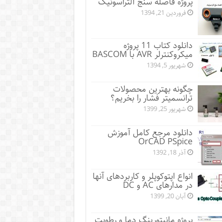
پروژه فاصله سنج آلتراسونیک
فروردین 21, 1394
دانلود کتاب 11 پروژه
میکروکنترلر AVR با BASCOM
شهریور 5, 1394
چگونه بهترین محصولات
ترانسمیتر فشار را بخریم؟
شهریور 25, 1399
دانلود مرجع کامل آموزش
OrCAD PSpice
آذر 18, 1392
انواع اپتوکوپلر و کاربردهای آنها
در مدارهای AC و DC
آبان 20, 1399
پروژه مانيتورينگ دما و رطوبت