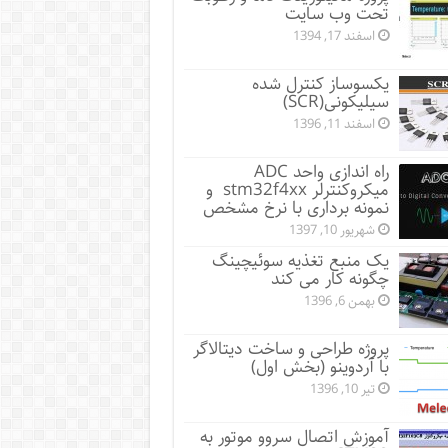
تحت وب سایت
اسفند 17, 1394
یکسوساز کنترل شده
سیلیکونی(SCR)
اسفند 11, 1396
راه اندازی واحد ADC
میکروکنترلر stm32f4xx و
نمونه برداری با نرخ مشخص
شهریور 10, 1397
یک منبع تغذیه سوئیچینگ
چگونه کار می کند
بهمن 6, 1396
پروژه طراحی و ساخت دیتالاگر
با آردوینو (بخش اول)
تیر 10, 1396
آموزش اتصال سروو موتور به