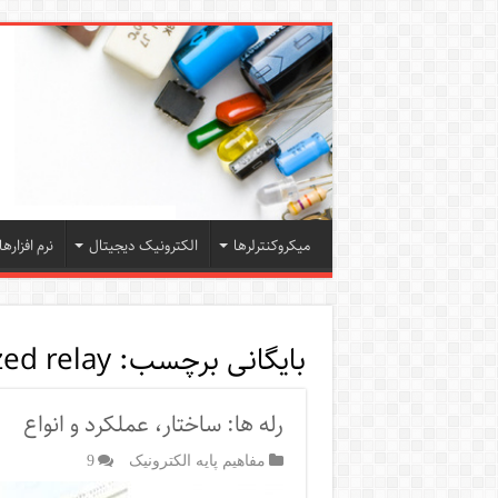
میکروکنترلرها
الکترونیک دیجیتال
نرم افزارها
بایگانی برچسب:
zed relay
رله ها: ساختار، عملکرد و انواع
مفاهیم پایه الکترونیک
9