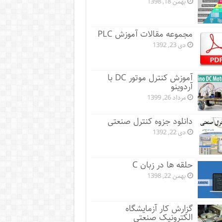
بهمن 18, 1398
مجموعه مقالات آموزش PLC
دی 23, 1392
آموزش کنترل موتور DC با
آردوینو
مرداد 26, 1399
دانلود جزوه کنترل صنعتی
دی 22, 1392
حلقه ها در زبان C
بهمن 22, 1398
گزارش کار آزمایشگاه
الکترونیک صنعتی