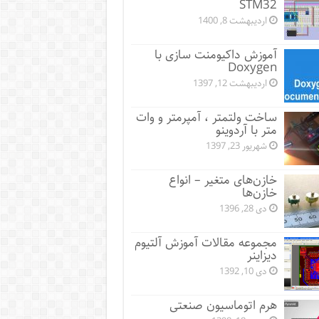
STM32
اردیبهشت 8, 1400
آموزش داکیومنت سازی با
Doxygen
اردیبهشت 12, 1397
ساخت ولتمتر ، آمپرمتر و وات
متر با آردوینو
شهریور 23, 1397
خازن‌های متغیر – انواع
خازن‌ها
دی 28, 1396
مجموعه مقالات آموزش آلتیوم
دیزاینر
دی 10, 1392
هرم اتوماسیون صنعتی