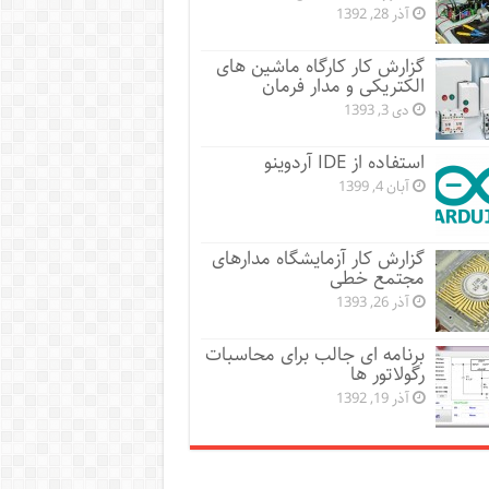
آذر 28, 1392
گزارش کار کارگاه ماشین های
الکتریکی و مدار فرمان
دی 3, 1393
استفاده از IDE آردوینو
آبان 4, 1399
گزارش کار آزمایشگاه مدارهای
مجتمع خطی
آذر 26, 1393
برنامه ای جالب برای محاسبات
رگولاتور ها
آذر 19, 1392