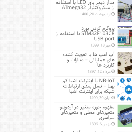
مدار دیمر پاور LED با استفاده
از میکروکنترلر ATmega32
اردیبهشت 20, 1400
پروگرم کردن بورد
STM32F103C8 با استفاده از
USB port
مهر 18, 1399
آپ امپ ها یا تقویت کننده
های عملیاتی – مدارات و
کاربرد ها
مرداد 12, 1397
NB-IoT یا اینترنت اشیا کم
پهنا – نسل بعدی ارتباطات
شبکه برای اینترنت اشیا
آبان 30, 1400
مفهوم حوزه متغیر در آردوینو-
متغیرهای محلی و متغیرهای
سراسری
بهمن 6, 1396