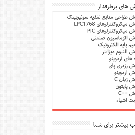
ش های پرطرفدار
ش طراحی منابع تغذیه سوئیچینگ
 میکروکنترلرهای LPC1768
ش میکروکنترلرهای PIC
ش اتوماسیون صنعتی
یم پایه الکترونیک
ش آلتیوم دیزاینر
ه های آردوینو
ش رزبری پای
ش آردوینو
ش زبان C
ش پایتون
ش ++C
رنت اشیاء
 بیشتر برای شما