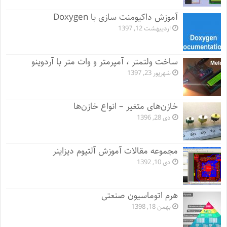
آموزش داکیومنت سازی با Doxygen
اردیبهشت 12, 1397
ساخت ولتمتر ، آمپرمتر و وات متر با آردوینو
شهریور 23, 1397
خازن‌های متغیر – انواع خازن‌ها
دی 28, 1396
مجموعه مقالات آموزش آلتیوم دیزاینر
دی 10, 1392
هرم اتوماسیون صنعتی
بهمن 18, 1398