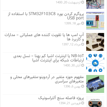
اردیبهشت 20, 1400
پروگرم کردن بورد STM32F103C8 با استفاده از
USB port
مهر 18, 1399
آپ امپ ها یا تقویت کننده های عملیاتی – مدارات
و کاربرد ها
مرداد 12, 1397
NB-IoT یا اینترنت اشیا کم پهنا – نسل بعدی
ارتباطات شبکه برای اینترنت اشیا
آبان 30, 1400
مفهوم حوزه متغیر در آردوینو-متغیرهای محلی و
متغیرهای سراسری
بهمن 6, 1396
پروژه فاصله سنج آلتراسونیک
فروردین 21, 1394