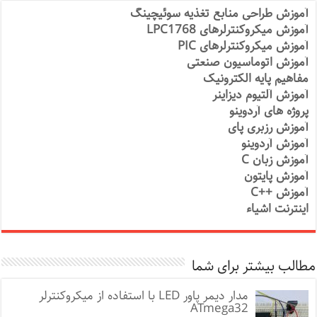
آموزش طراحی منابع تغذیه سوئیچینگ
آموزش میکروکنترلرهای LPC1768
آموزش میکروکنترلرهای PIC
آموزش اتوماسیون صنعتی
مفاهیم پایه الکترونیک
آموزش آلتیوم دیزاینر
پروژه های آردوینو
آموزش رزبری پای
آموزش آردوینو
آموزش زبان C
آموزش پایتون
آموزش ++C
اینترنت اشیاء
مطالب بیشتر برای شما
مدار دیمر پاور LED با استفاده از میکروکنترلر
ATmega32