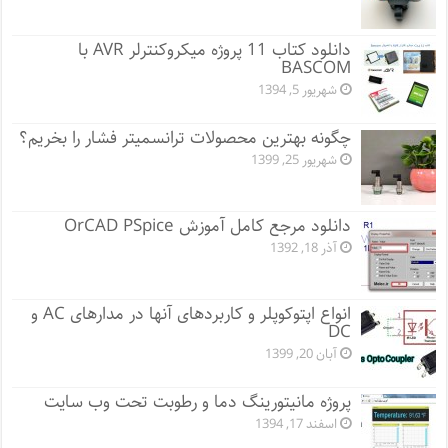
دانلود کتاب 11 پروژه میکروکنترلر AVR با
BASCOM
شهریور 5, 1394
چگونه بهترین محصولات ترانسمیتر فشار را بخریم؟
شهریور 25, 1399
دانلود مرجع کامل آموزش OrCAD PSpice
آذر 18, 1392
انواع اپتوکوپلر و کاربردهای آنها در مدارهای AC و
DC
آبان 20, 1399
پروژه مانيتورينگ دما و رطوبت تحت وب سایت
اسفند 17, 1394