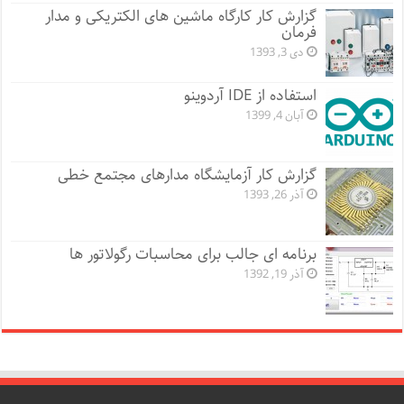
گزارش کار کارگاه ماشین های الکتریکی و مدار
فرمان
دی 3, 1393
استفاده از IDE آردوینو
آبان 4, 1399
گزارش کار آزمایشگاه مدارهای مجتمع خطی
آذر 26, 1393
برنامه ای جالب برای محاسبات رگولاتور ها
آذر 19, 1392