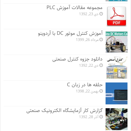
مجموعه مقالات آموزش PLC
دی 23, 1392
آموزش کنترل موتور DC با آردوینو
مرداد 26, 1399
دانلود جزوه کنترل صنعتی
دی 22, 1392
حلقه ها در زبان C
بهمن 22, 1398
گزارش کار آزمایشگاه الکترونیک صنعتی
آذر 28, 1392