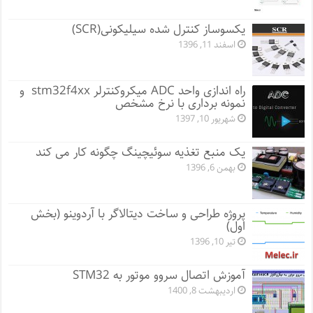
یکسوساز کنترل شده سیلیکونی(SCR)
اسفند 11, 1396
راه اندازی واحد ADC میکروکنترلر stm32f4xx و
نمونه برداری با نرخ مشخص
شهریور 10, 1397
یک منبع تغذیه سوئیچینگ چگونه کار می کند
بهمن 6, 1396
پروژه طراحی و ساخت دیتالاگر با آردوینو (بخش
اول)
تیر 10, 1396
آموزش اتصال سروو موتور به STM32
اردیبهشت 8, 1400