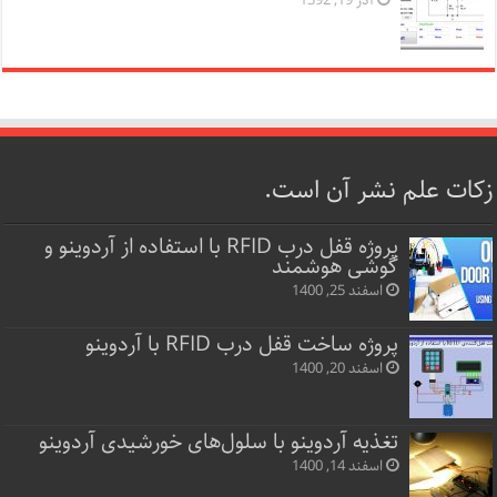
آذر 19, 1392
زکات علم نشر آن است.
پروژه قفل‌ درب RFID با استفاده از آردوینو و
گوشی هوشمند
اسفند 25, 1400
پروژه ساخت قفل‌ درب RFID با آردوینو
اسفند 20, 1400
تغذیه آردوینو با سلول‌های خورشیدی آردوینو
اسفند 14, 1400