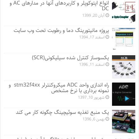
انواع اپتوکوپلر و کاربردهای آنها در مدارهای AC و
DC
آبان 20, 1399
پروژه مانيتورينگ دما و رطوبت تحت وب سایت
اسفند 17, 1394
یکسوساز کنترل شده سیلیکونی(SCR)
اسفند 11, 1396
راه اندازی واحد ADC میکروکنترلر stm32f4xx و
نمونه برداری با نرخ مشخص
شهریور 10, 1397
یک منبع تغذیه سوئیچینگ چگونه کار می کند
بهمن 6, 1396