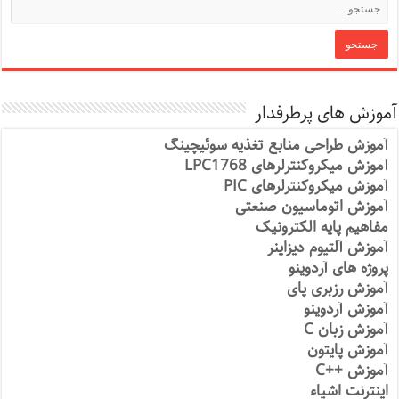
آموزش های پرطرفدار
آموزش طراحی منابع تغذیه سوئیچینگ
آموزش میکروکنترلرهای LPC1768
آموزش میکروکنترلرهای PIC
آموزش اتوماسیون صنعتی
مفاهیم پایه الکترونیک
آموزش آلتیوم دیزاینر
پروژه های آردوینو
آموزش رزبری پای
آموزش آردوینو
آموزش زبان C
آموزش پایتون
آموزش ++C
اینترنت اشیاء