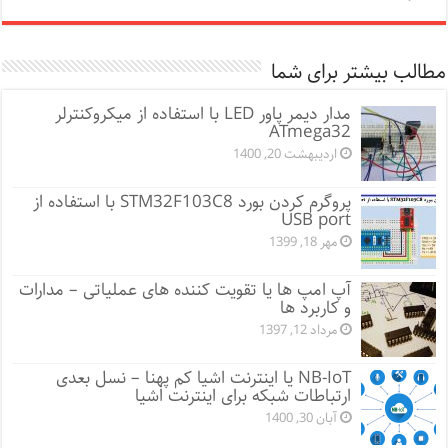
مطالب بیشتر برای شما
مدار دیمر پاور LED با استفاده از میکروکنترلر
ATmega32
اردیبهشت 20, 1400
پروگرم کردن بورد STM32F103C8 با استفاده از
USB port
مهر 18, 1399
آپ امپ ها یا تقویت کننده های عملیاتی – مدارات
و کاربرد ها
مرداد 12, 1397
NB-IoT یا اینترنت اشیا کم پهنا – نسل بعدی
ارتباطات شبکه برای اینترنت اشیا
آبان 30, 1400