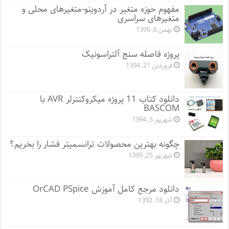
مفهوم حوزه متغیر در آردوینو-متغیرهای محلی و
متغیرهای سراسری
بهمن 6, 1396
پروژه فاصله سنج آلتراسونیک
فروردین 21, 1394
دانلود کتاب 11 پروژه میکروکنترلر AVR با
BASCOM
شهریور 5, 1394
چگونه بهترین محصولات ترانسمیتر فشار را بخریم؟
شهریور 25, 1399
دانلود مرجع کامل آموزش OrCAD PSpice
آذر 18, 1392