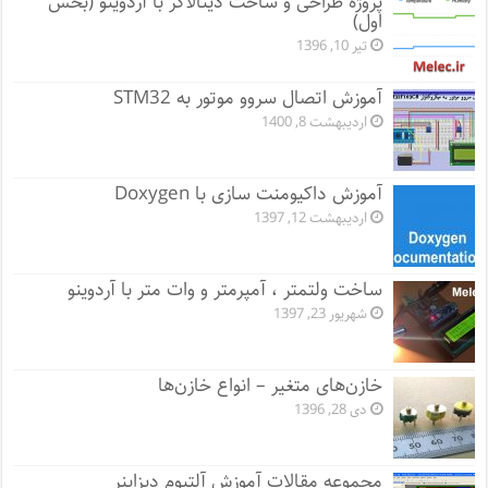
پروژه طراحی و ساخت دیتالاگر با آردوینو (بخش
اول)
تیر 10, 1396
آموزش اتصال سروو موتور به STM32
اردیبهشت 8, 1400
آموزش داکیومنت سازی با Doxygen
اردیبهشت 12, 1397
ساخت ولتمتر ، آمپرمتر و وات متر با آردوینو
شهریور 23, 1397
خازن‌های متغیر – انواع خازن‌ها
دی 28, 1396
مجموعه مقالات آموزش آلتیوم دیزاینر