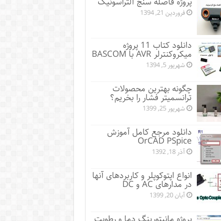
پروژه فاصله سنج آلتراسونیک
فروردین 21, 1394
دانلود کتاب 11 پروژه
میکروکنترلر AVR با BASCOM
شهریور 5, 1394
چگونه بهترین محصولات
ترانسمیتر فشار را بخریم؟
شهریور 25, 1399
دانلود مرجع کامل آموزش
OrCAD PSpice
آذر 18, 1392
انواع اپتوکوپلر و کاربردهای آنها
در مدارهای AC و DC
آبان 20, 1399
پروژه مانيتورينگ دما و رطوبت