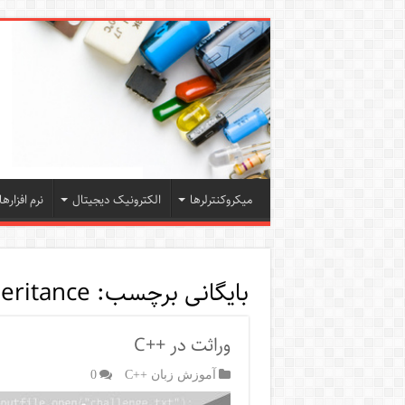
میکروکنترلرها
الکترونیک دیجیتال
نرم افزارها
بایگانی برچسب:
heritance
وراثت در ++C
آموزش زبان ++C
0