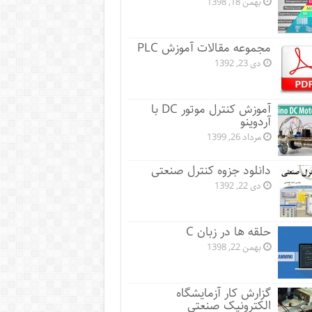
بهمن 18, 1398
مجموعه مقالات آموزش PLC
دی 23, 1392
آموزش کنترل موتور DC با
آردوینو
مرداد 26, 1399
دانلود جزوه کنترل صنعتی
دی 22, 1392
حلقه ها در زبان C
بهمن 22, 1398
گزارش کار آزمایشگاه
الکترونیک صنعتی