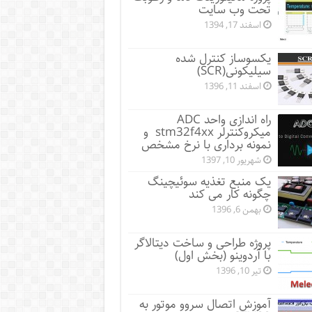
تحت وب سایت
اسفند 17, 1394
یکسوساز کنترل شده
سیلیکونی(SCR)
اسفند 11, 1396
راه اندازی واحد ADC
میکروکنترلر stm32f4xx و
نمونه برداری با نرخ مشخص
شهریور 10, 1397
یک منبع تغذیه سوئیچینگ
چگونه کار می کند
بهمن 6, 1396
پروژه طراحی و ساخت دیتالاگر
با آردوینو (بخش اول)
تیر 10, 1396
آموزش اتصال سروو موتور به