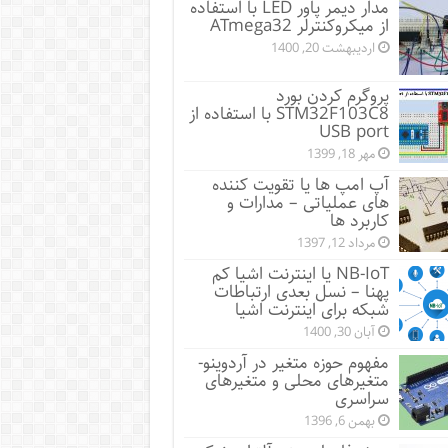
مدار دیمر پاور LED با استفاده
از میکروکنترلر ATmega32
اردیبهشت 20, 1400
پروگرم کردن بورد
STM32F103C8 با استفاده از
USB port
مهر 18, 1399
آپ امپ ها یا تقویت کننده
های عملیاتی – مدارات و
کاربرد ها
مرداد 12, 1397
NB-IoT یا اینترنت اشیا کم
پهنا – نسل بعدی ارتباطات
شبکه برای اینترنت اشیا
آبان 30, 1400
مفهوم حوزه متغیر در آردوینو-
متغیرهای محلی و متغیرهای
سراسری
بهمن 6, 1396