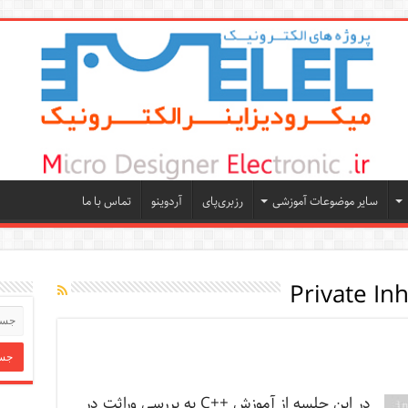
سایر موضوعات آموزشی
رزبری‌پای
آردوینو
تماس با ما
Private In
در این جلسه از آموزش ++C به بررسی وراثت در