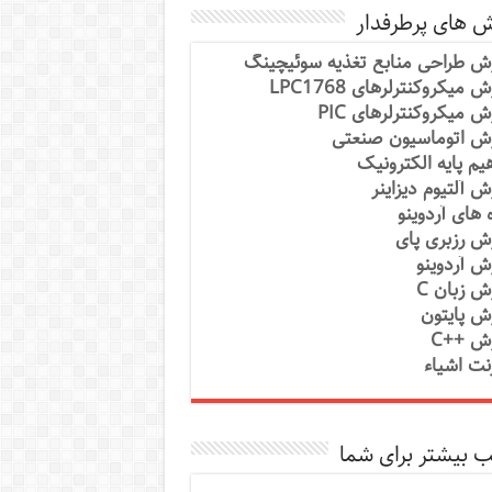
ش های پرطرفدار
ش طراحی منابع تغذیه سوئیچینگ
 میکروکنترلرهای LPC1768
ش میکروکنترلرهای PIC
ش اتوماسیون صنعتی
یم پایه الکترونیک
ش آلتیوم دیزاینر
ه های آردوینو
ش رزبری پای
ش آردوینو
ش زبان C
ش پایتون
ش ++C
رنت اشیاء
 بیشتر برای شما