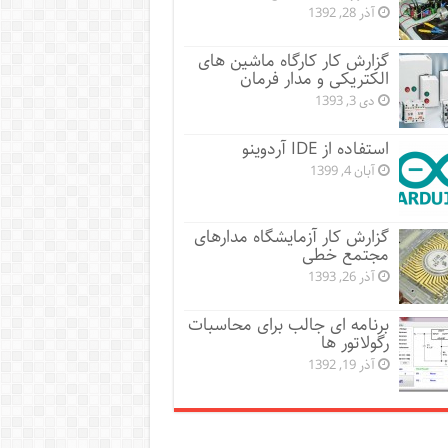
آذر 28, 1392
گزارش کار کارگاه ماشین های
الکتریکی و مدار فرمان
دی 3, 1393
استفاده از IDE آردوینو
آبان 4, 1399
گزارش کار آزمایشگاه مدارهای
مجتمع خطی
آذر 26, 1393
برنامه ای جالب برای محاسبات
رگولاتور ها
آذر 19, 1392