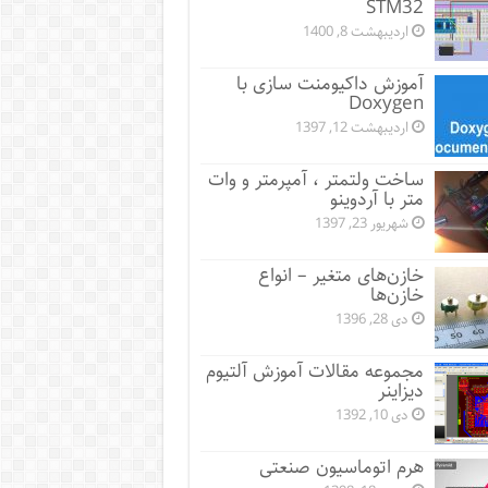
STM32
اردیبهشت 8, 1400
آموزش داکیومنت سازی با
Doxygen
اردیبهشت 12, 1397
ساخت ولتمتر ، آمپرمتر و وات
متر با آردوینو
شهریور 23, 1397
خازن‌های متغیر – انواع
خازن‌ها
دی 28, 1396
مجموعه مقالات آموزش آلتیوم
دیزاینر
دی 10, 1392
هرم اتوماسیون صنعتی