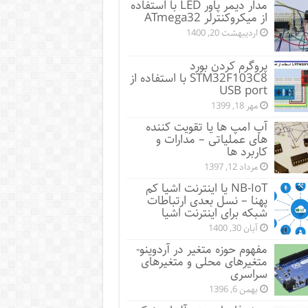
مدار دیمر پاور LED با استفاده
از میکروکنترلر ATmega32
اردیبهشت 20, 1400
پروگرم کردن بورد
STM32F103C8 با استفاده از
USB port
مهر 18, 1399
آپ امپ ها یا تقویت کننده
های عملیاتی – مدارات و
کاربرد ها
مرداد 12, 1397
NB-IoT یا اینترنت اشیا کم
پهنا – نسل بعدی ارتباطات
شبکه برای اینترنت اشیا
آبان 30, 1400
مفهوم حوزه متغیر در آردوینو-
متغیرهای محلی و متغیرهای
سراسری
بهمن 6, 1396