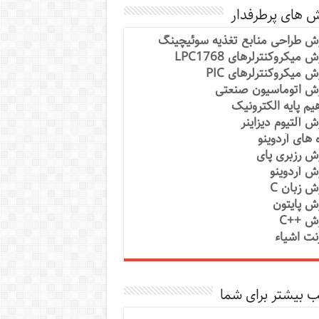
ش های پرطرفدار
ش طراحی منابع تغذیه سوئیچینگ
 میکروکنترلرهای LPC1768
ش میکروکنترلرهای PIC
ش اتوماسیون صنعتی
یم پایه الکترونیک
ش آلتیوم دیزاینر
ه های آردوینو
ش رزبری پای
ش آردوینو
ش زبان C
ش پایتون
ش ++C
رنت اشیاء
 بیشتر برای شما