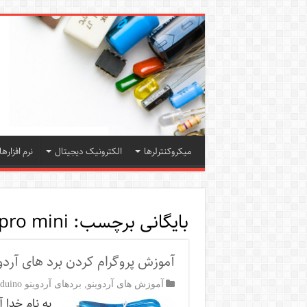
میکروکنترلرها
الکترونیک دیجیتال
نرم افزارها
بایگانی برچسب:
pro mini
آموزش پروگرام کردن برد های آردو
آموزش های آردوینو
,
بردهای آردوینو Arduino