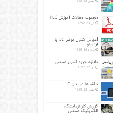
بهمن 18, 1398
مجموعه مقالات آموزش PLC
دی 23, 1392
آموزش کنترل موتور DC با
آردوینو
مرداد 26, 1399
دانلود جزوه کنترل صنعتی
دی 22, 1392
حلقه ها در زبان C
بهمن 22, 1398
گزارش کار آزمایشگاه
الکترونیک صنعتی