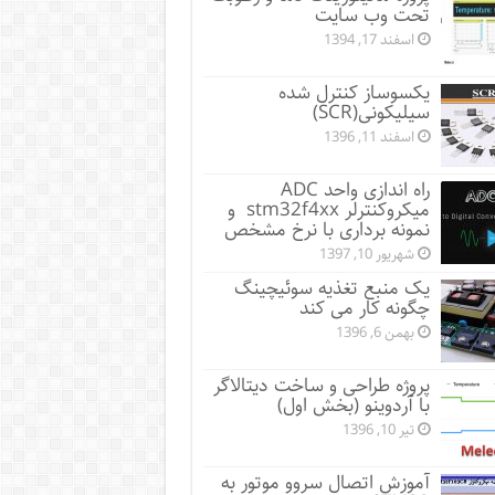
تحت وب سایت
اسفند 17, 1394
یکسوساز کنترل شده
سیلیکونی(SCR)
اسفند 11, 1396
راه اندازی واحد ADC
میکروکنترلر stm32f4xx و
نمونه برداری با نرخ مشخص
شهریور 10, 1397
یک منبع تغذیه سوئیچینگ
چگونه کار می کند
بهمن 6, 1396
پروژه طراحی و ساخت دیتالاگر
با آردوینو (بخش اول)
تیر 10, 1396
آموزش اتصال سروو موتور به