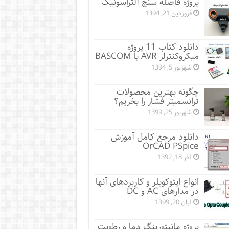
پروژه فاصله سنج آلتراسونیک
فروردین 21, 1394
دانلود کتاب 11 پروژه
میکروکنترلر AVR با BASCOM
شهریور 5, 1394
چگونه بهترین محصولات
ترانسمیتر فشار را بخریم؟
شهریور 25, 1399
دانلود مرجع کامل آموزش
OrCAD PSpice
آذر 18, 1392
انواع اپتوکوپلر و کاربردهای آنها
در مدارهای AC و DC
آبان 20, 1399
پروژه مانيتورينگ دما و رطوبت