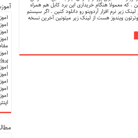
ین . که معمولا هنگام خریداری این برد کابل هم همراه
آموز
ینک زیر نرم افزار آردوینو رو دانلود کنین . اگر سیستم
آموز
ترتون ویندوز هست از لینک زیر میتونین آخرین نسخه
آموزش
آموز
آموز
مفاه
آموز
پروژ
آموز
آموز
آموز
آموز
آموز
اینت
مطالب