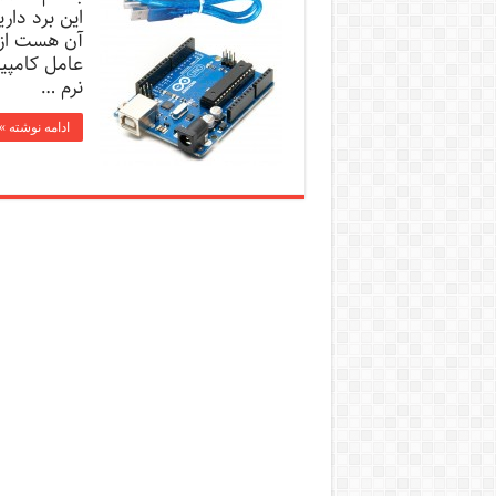
این برد دار
آن هست از ل
عامل کامپیو
نرم …
ادامه نوشته »