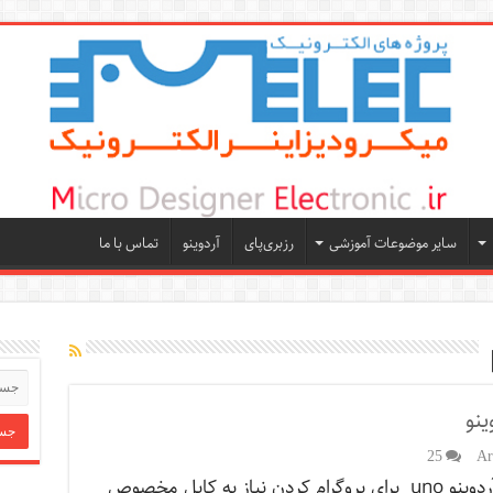
سایر موضوعات آموزشی
رزبری‌پای
آردوینو
تماس با ما
ینو
25
به نام خدا آردوینو uno برای پروگرام کردن نیاز به کابل مخصوص