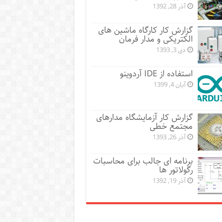
آذر 28, 1392
گزارش کار کارگاه ماشین های
الکتریکی و مدار فرمان
دی 3, 1393
استفاده از IDE آردوینو
آبان 4, 1399
گزارش کار آزمایشگاه مدارهای
مجتمع خطی
آذر 26, 1393
برنامه ای جالب برای محاسبات
رگولاتور ها
آذر 19, 1392