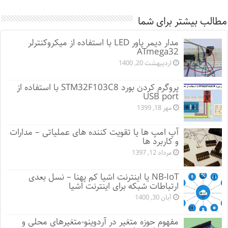
مطالب بیشتر برای شما
مدار دیمر پاور LED با استفاده از میکروکنترلر
ATmega32
اردیبهشت 20, 1400
پروگرم کردن بورد STM32F103C8 با استفاده از
USB port
مهر 18, 1399
آپ امپ ها یا تقویت کننده های عملیاتی – مدارات
و کاربرد ها
مرداد 12, 1397
NB-IoT یا اینترنت اشیا کم پهنا – نسل بعدی
ارتباطات شبکه برای اینترنت اشیا
آبان 30, 1400
مفهوم حوزه متغیر در آردوینو-متغیرهای محلی و