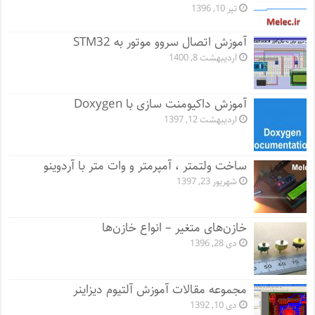
تیر 10, 1396
آموزش اتصال سروو موتور به STM32
اردیبهشت 8, 1400
آموزش داکیومنت سازی با Doxygen
اردیبهشت 12, 1397
ساخت ولتمتر ، آمپرمتر و وات متر با آردوینو
شهریور 23, 1397
خازن‌های متغیر – انواع خازن‌ها
دی 28, 1396
مجموعه مقالات آموزش آلتیوم دیزاینر
دی 10, 1392