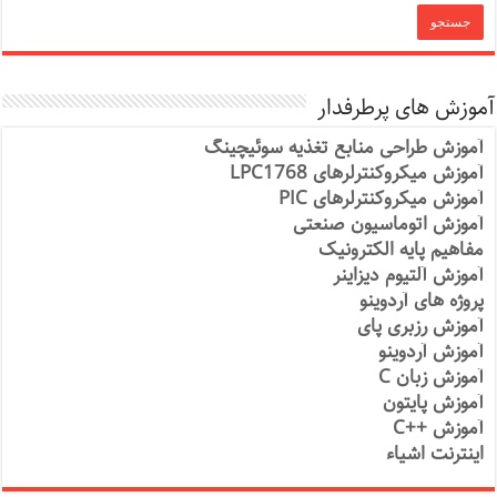
آموزش های پرطرفدار
آموزش طراحی منابع تغذیه سوئیچینگ
آموزش میکروکنترلرهای LPC1768
آموزش میکروکنترلرهای PIC
آموزش اتوماسیون صنعتی
مفاهیم پایه الکترونیک
آموزش آلتیوم دیزاینر
پروژه های آردوینو
آموزش رزبری پای
آموزش آردوینو
آموزش زبان C
آموزش پایتون
آموزش ++C
اینترنت اشیاء