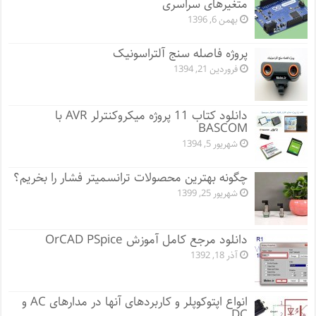
متغیرهای سراسری
بهمن 6, 1396
پروژه فاصله سنج آلتراسونیک
فروردین 21, 1394
دانلود کتاب 11 پروژه میکروکنترلر AVR با
BASCOM
شهریور 5, 1394
چگونه بهترین محصولات ترانسمیتر فشار را بخریم؟
شهریور 25, 1399
دانلود مرجع کامل آموزش OrCAD PSpice
آذر 18, 1392
انواع اپتوکوپلر و کاربردهای آنها در مدارهای AC و
DC