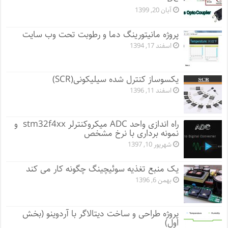
آبان 20, 1399
پروژه مانيتورينگ دما و رطوبت تحت وب سایت
اسفند 17, 1394
یکسوساز کنترل شده سیلیکونی(SCR)
اسفند 11, 1396
راه اندازی واحد ADC میکروکنترلر stm32f4xx و
نمونه برداری با نرخ مشخص
شهریور 10, 1397
یک منبع تغذیه سوئیچینگ چگونه کار می کند
بهمن 6, 1396
پروژه طراحی و ساخت دیتالاگر با آردوینو (بخش
اول)