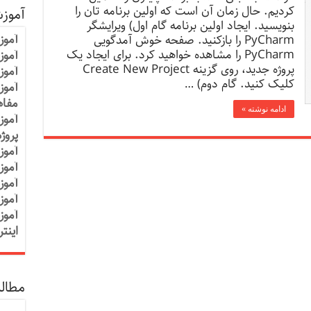
کردیم. حال زمان آن است که اولین برنامه تان را
آموز
بنویسید. ایجاد اولین برنامه گام اول) ویرایشگر
آموز
PyCharm را بازکنید. صفحه خوش آمدگویی
PyCharm را مشاهده خواهید کرد. برای ایجاد یک
آموزش
پروژه جدید، روی گزینه Create New Project
آموز
کلیک کنید. گام دوم) …
آموز
مفاه
ادامه نوشته »
آموز
پروژ
آموز
آموز
آموز
آموز
آموز
اینت
مطالب