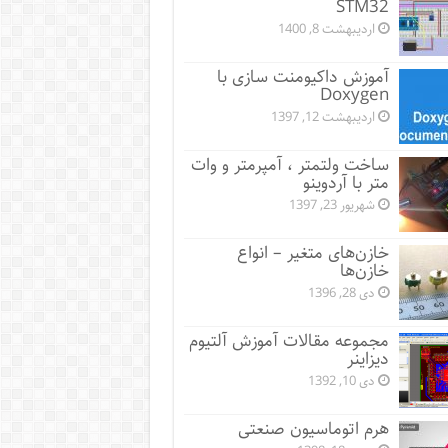
STM32
اردیبهشت 8, 1400
آموزش داکیومنت سازی با
Doxygen
اردیبهشت 12, 1397
ساخت ولتمتر ، آمپرمتر و وات
متر با آردوینو
شهریور 23, 1397
خازن‌های متغیر – انواع
خازن‌ها
دی 28, 1396
مجموعه مقالات آموزش آلتیوم
دیزاینر
دی 10, 1392
هرم اتوماسیون صنعتی