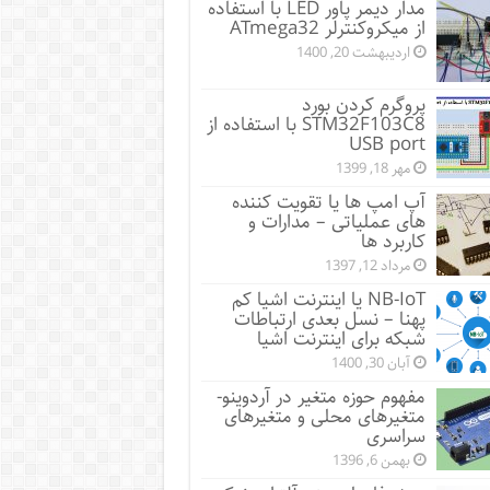
مدار دیمر پاور LED با استفاده
از میکروکنترلر ATmega32
اردیبهشت 20, 1400
پروگرم کردن بورد
STM32F103C8 با استفاده از
USB port
مهر 18, 1399
آپ امپ ها یا تقویت کننده
های عملیاتی – مدارات و
کاربرد ها
مرداد 12, 1397
NB-IoT یا اینترنت اشیا کم
پهنا – نسل بعدی ارتباطات
شبکه برای اینترنت اشیا
آبان 30, 1400
مفهوم حوزه متغیر در آردوینو-
متغیرهای محلی و متغیرهای
سراسری
بهمن 6, 1396