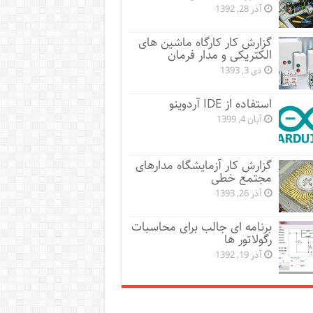
آذر 28, 1392
گزارش کار کارگاه ماشین های
الکتریکی و مدار فرمان
دی 3, 1393
استفاده از IDE آردوینو
آبان 4, 1399
گزارش کار آزمایشگاه مدارهای
مجتمع خطی
آذر 26, 1393
برنامه ای جالب برای محاسبات
رگولاتور ها
آذر 19, 1392