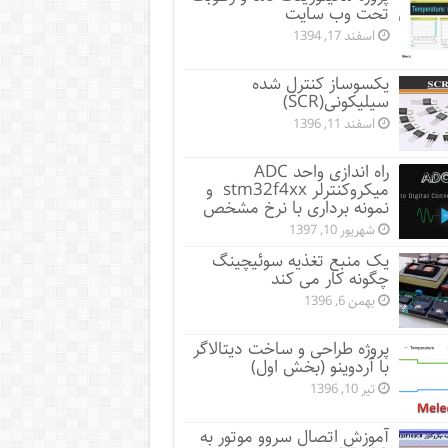
تحت وب سایت
اسفند 17, 1394
یکسوساز کنترل شده
سیلیکونی(SCR)
اسفند 11, 1396
راه اندازی واحد ADC
میکروکنترلر stm32f4xx و
نمونه برداری با نرخ مشخص
شهریور 10, 1397
یک منبع تغذیه سوئیچینگ
چگونه کار می کند
بهمن 6, 1396
پروژه طراحی و ساخت دیتالاگر
با آردوینو (بخش اول)
تیر 10, 1396
آموزش اتصال سروو موتور به