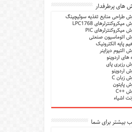
ش های پرطرفدار
ش طراحی منابع تغذیه سوئیچینگ
 میکروکنترلرهای LPC1768
ش میکروکنترلرهای PIC
ش اتوماسیون صنعتی
یم پایه الکترونیک
ش آلتیوم دیزاینر
ه های آردوینو
ش رزبری پای
ش آردوینو
ش زبان C
ش پایتون
ش ++C
رنت اشیاء
 بیشتر برای شما