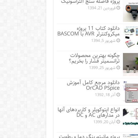
پروژه فاصله سنج آلتراسونیک
فروردین 21, 1394
دانلود کتاب 11 پروژه
میکروکنترلر AVR با BASCOM
شهریور 5, 1394
چگونه بهترین محصولات
ترانسمیتر فشار را بخریم؟
شهریور 25, 1399
دانلود مرجع کامل آموزش
OrCAD PSpice
آذر 18, 1392
انواع اپتوکوپلر و کاربردهای آنها
در مدارهای AC و DC
آبان 20, 1399
پروژه مانيتورينگ دما و رطوبت