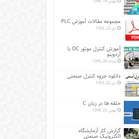
بهمن 18, 1398
مجموعه مقالات آموزش PLC
دی 23, 1392
آموزش کنترل موتور DC با
آردوینو
مرداد 26, 1399
دانلود جزوه کنترل صنعتی
دی 22, 1392
حلقه ها در زبان C
بهمن 22, 1398
گزارش کار آزمایشگاه
الکترونیک صنعتی