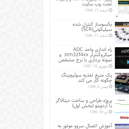
تحت وب سایت
اسفند 17, 1394
یکسوساز کنترل شده
سیلیکونی(SCR)
اسفند 11, 1396
راه اندازی واحد ADC
میکروکنترلر stm32f4xx و
نمونه برداری با نرخ مشخص
شهریور 10, 1397
یک منبع تغذیه سوئیچینگ
چگونه کار می کند
بهمن 6, 1396
پروژه طراحی و ساخت دیتالاگر
با آردوینو (بخش اول)
تیر 10, 1396
آموزش اتصال سروو موتور به