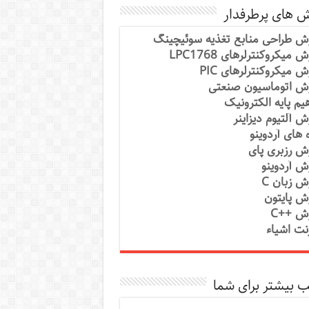
ش های پرطرفدار
ش طراحی منابع تغذیه سوئیچینگ
 میکروکنترلرهای LPC1768
ش میکروکنترلرهای PIC
ش اتوماسیون صنعتی
یم پایه الکترونیک
ش آلتیوم دیزاینر
ه های آردوینو
ش رزبری پای
ش آردوینو
ش زبان C
ش پایتون
ش ++C
رنت اشیاء
 بیشتر برای شما