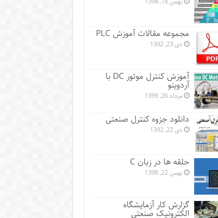
بهمن 18, 1398
مجموعه مقالات آموزش PLC
دی 23, 1392
آموزش کنترل موتور DC با
آردوینو
مرداد 26, 1399
دانلود جزوه کنترل صنعتی
دی 22, 1392
حلقه ها در زبان C
بهمن 22, 1398
گزارش کار آزمایشگاه
الکترونیک صنعتی