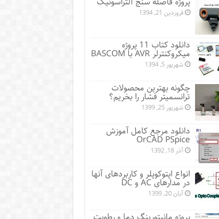
پروژه فاصله سنج آلتراسونیک
فروردین 21, 1394
دانلود کتاب 11 پروژه
میکروکنترلر AVR با BASCOM
شهریور 5, 1394
چگونه بهترین محصولات
ترانسمیتر فشار را بخریم؟
شهریور 25, 1399
دانلود مرجع کامل آموزش
OrCAD PSpice
آذر 18, 1392
انواع اپتوکوپلر و کاربردهای آنها
در مدارهای AC و DC
آبان 20, 1399
پروژه مانيتورينگ دما و رطوبت