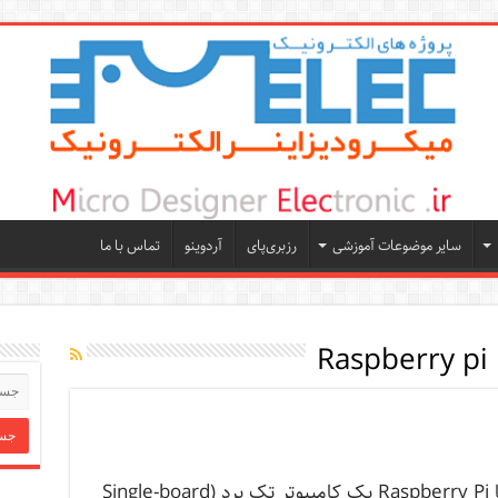
سایر موضوعات آموزشی
رزبری‌پای
آردوینو
تماس با ما
Raspberry pi
رزبری پای یا Raspberry Pi یک کامپیوتر تک برد (Single-board