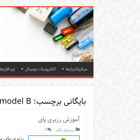
میکروکنترلرها
الکترونیک دیجیتال
نرم افزارها
بایگانی برچسب:
 model B
آموزش رزبری پای
رزبری پای
3