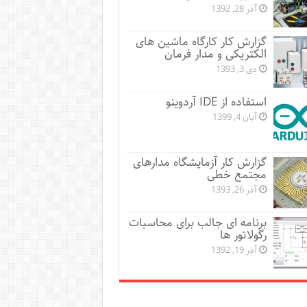
آذر 28, 1392
گزارش کار کارگاه ماشین های
الکتریکی و مدار فرمان
دی 3, 1393
استفاده از IDE آردوینو
آبان 4, 1399
گزارش کار آزمایشگاه مدارهای
مجتمع خطی
آذر 26, 1393
برنامه ای جالب برای محاسبات
رگولاتور ها
آذر 19, 1392