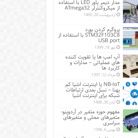
مدار دیمر پاور LED با استفاده
از میکروکنترلر ATmega32
اردیبهشت 20, 1400
پروگرم کردن بورد
STM32F103C8 با استفاده از
USB port
مهر 18, 1399
آپ امپ ها یا تقویت کننده
های عملیاتی – مدارات و
کاربرد ها
مرداد 12, 1397
NB-IoT یا اینترنت اشیا کم
پهنا – نسل بعدی ارتباطات
شبکه برای اینترنت اشیا
آبان 30, 1400
مفهوم حوزه متغیر در آردوینو-
متغیرهای محلی و متغیرهای
سراسری
بهمن 6, 1396