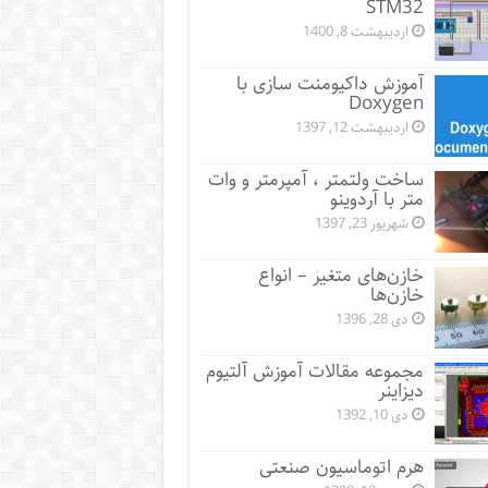
STM32
اردیبهشت 8, 1400
آموزش داکیومنت سازی با
Doxygen
اردیبهشت 12, 1397
ساخت ولتمتر ، آمپرمتر و وات
متر با آردوینو
شهریور 23, 1397
خازن‌های متغیر – انواع
خازن‌ها
دی 28, 1396
مجموعه مقالات آموزش آلتیوم
دیزاینر
دی 10, 1392
هرم اتوماسیون صنعتی