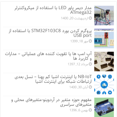
مدار دیمر پاور LED با استفاده از میکروکنترلر
ATmega32
اردیبهشت 20, 1400
پروگرم کردن بورد STM32F103C8 با استفاده از
USB port
مهر 18, 1399
آپ امپ ها یا تقویت کننده های عملیاتی – مدارات
و کاربرد ها
مرداد 12, 1397
NB-IoT یا اینترنت اشیا کم پهنا – نسل بعدی
ارتباطات شبکه برای اینترنت اشیا
آبان 30, 1400
مفهوم حوزه متغیر در آردوینو-متغیرهای محلی و
متغیرهای سراسری
بهمن 6, 1396