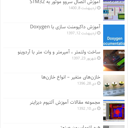
آموزش اتصال سروو موتور به STM32
اردیبهشت 8, 1400
آموزش داکیومنت سازی با Doxygen
اردیبهشت 12, 1397
ساخت ولتمتر ، آمپرمتر و وات متر با آردوینو
شهریور 23, 1397
خازن‌های متغیر – انواع خازن‌ها
دی 28, 1396
مجموعه مقالات آموزش آلتیوم دیزاینر
دی 10, 1392
هرم اتوماسیون صنعتی