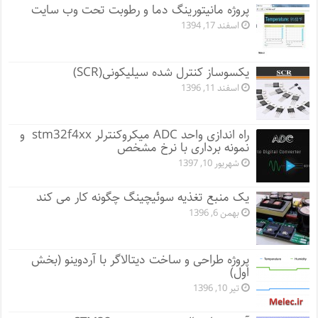
پروژه مانيتورينگ دما و رطوبت تحت وب سایت
اسفند 17, 1394
یکسوساز کنترل شده سیلیکونی(SCR)
اسفند 11, 1396
راه اندازی واحد ADC میکروکنترلر stm32f4xx و
نمونه برداری با نرخ مشخص
شهریور 10, 1397
یک منبع تغذیه سوئیچینگ چگونه کار می کند
بهمن 6, 1396
پروژه طراحی و ساخت دیتالاگر با آردوینو (بخش
اول)
تیر 10, 1396