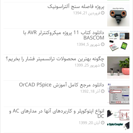
پروژه فاصله سنج آلتراسونیک
فروردین 21, 1394
دانلود کتاب 11 پروژه میکروکنترلر AVR با
BASCOM
شهریور 5, 1394
چگونه بهترین محصولات ترانسمیتر فشار را بخریم؟
شهریور 25, 1399
دانلود مرجع کامل آموزش OrCAD PSpice
آذر 18, 1392
انواع اپتوکوپلر و کاربردهای آنها در مدارهای AC و
DC
آبان 20, 1399