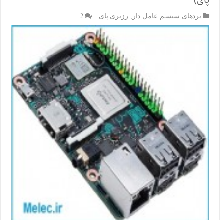
پای)
بردهای سیستم عامل دار
,
رزبری پای
2