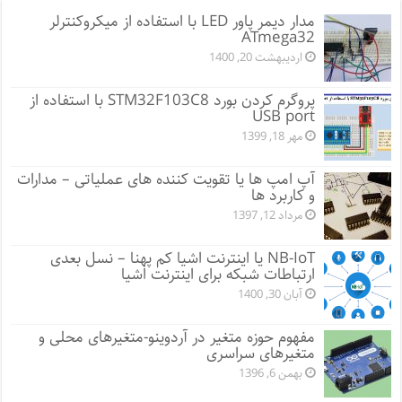
مدار دیمر پاور LED با استفاده از میکروکنترلر
ATmega32
اردیبهشت 20, 1400
پروگرم کردن بورد STM32F103C8 با استفاده از
USB port
مهر 18, 1399
آپ امپ ها یا تقویت کننده های عملیاتی – مدارات
و کاربرد ها
مرداد 12, 1397
NB-IoT یا اینترنت اشیا کم پهنا – نسل بعدی
ارتباطات شبکه برای اینترنت اشیا
آبان 30, 1400
مفهوم حوزه متغیر در آردوینو-متغیرهای محلی و
متغیرهای سراسری
بهمن 6, 1396