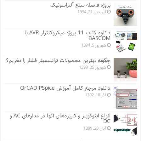
پروژه فاصله سنج آلتراسونیک
فروردین 21, 1394
دانلود کتاب 11 پروژه میکروکنترلر AVR با
BASCOM
شهریور 5, 1394
چگونه بهترین محصولات ترانسمیتر فشار را بخریم؟
شهریور 25, 1399
دانلود مرجع کامل آموزش OrCAD PSpice
آذر 18, 1392
انواع اپتوکوپلر و کاربردهای آنها در مدارهای AC و
DC
آبان 20, 1399