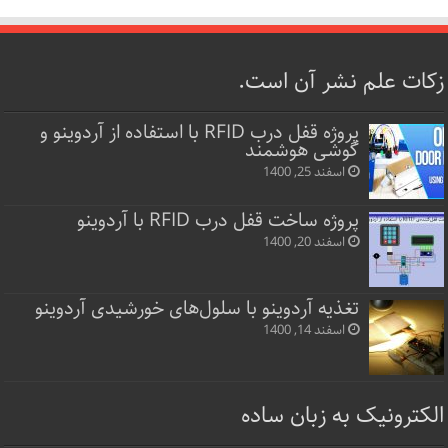
زکات علم نشر آن است.
پروژه قفل‌ درب RFID با استفاده از آردوینو و
گوشی هوشمند
اسفند 25, 1400
پروژه ساخت قفل‌ درب RFID با آردوینو
اسفند 20, 1400
تغذیه آردوینو با سلول‌های خورشیدی آردوینو
اسفند 14, 1400
الکترونیک به زبان ساده