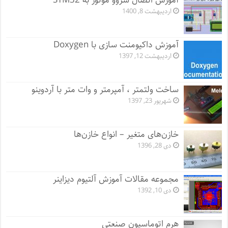
آموزش اتصال سروو موتور به STM32
اردیبهشت 8, 1400
آموزش داکیومنت سازی با Doxygen
اردیبهشت 12, 1397
ساخت ولتمتر ، آمپرمتر و وات متر با آردوینو
شهریور 23, 1397
خازن‌های متغیر – انواع خازن‌ها
دی 28, 1396
مجموعه مقالات آموزش آلتیوم دیزاینر
دی 10, 1392
هرم اتوماسیون صنعتی