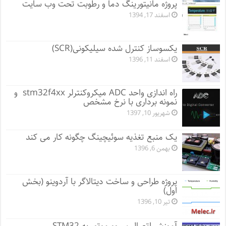
پروژه مانيتورينگ دما و رطوبت تحت وب سایت
اسفند 17, 1394
یکسوساز کنترل شده سیلیکونی(SCR)
اسفند 11, 1396
راه اندازی واحد ADC میکروکنترلر stm32f4xx و
نمونه برداری با نرخ مشخص
شهریور 10, 1397
یک منبع تغذیه سوئیچینگ چگونه کار می کند
بهمن 6, 1396
پروژه طراحی و ساخت دیتالاگر با آردوینو (بخش
اول)
تیر 10, 1396