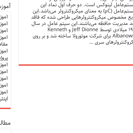
تم‌عامل لینوکس است. دو حرف اول نماد این
آموز
سیستم‌عامل (μC) به معنای میکروکنترولر می‌باشد.این
آموز
یع مخصوص میکروکنترولرهایی طراحی شده که فاقد
د مدیریت حافظه می‌باشند.این سیتم عامل در سال
آموزش
۱۹۹۸ میلادی توسط Jeff Dionne و Kenneth
آموز
Albanowski برای شرکت موتورولا ساخته شد و بر روی
آموز
روکنترولرهای سری …
مفاه
آموز
پروژ
آموز
آموز
آموز
آموز
آموز
اینت
مطالب