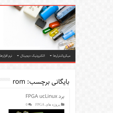
میکروکنترلرها
الکترونیک دیجیتال
نرم افزارها
بایگانی برچسب:
rom
برد FPGA ucLinux
پروژه های FPGA
0