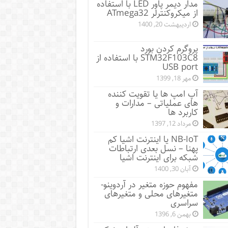
مدار دیمر پاور LED با استفاده
از میکروکنترلر ATmega32
اردیبهشت 20, 1400
پروگرم کردن بورد
STM32F103C8 با استفاده از
USB port
مهر 18, 1399
آپ امپ ها یا تقویت کننده
های عملیاتی – مدارات و
کاربرد ها
مرداد 12, 1397
NB-IoT یا اینترنت اشیا کم
پهنا – نسل بعدی ارتباطات
شبکه برای اینترنت اشیا
آبان 30, 1400
مفهوم حوزه متغیر در آردوینو-
متغیرهای محلی و متغیرهای
سراسری
بهمن 6, 1396