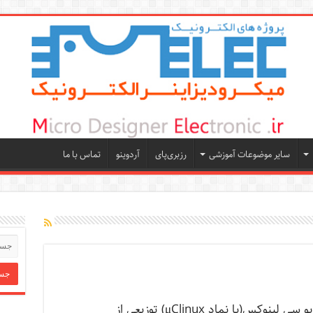
سایر موضوعات آموزشی
رزبری‌پای
آردوینو
تماس با ما
یو سی لینوکس(با نماد μClinux) توزیعی از