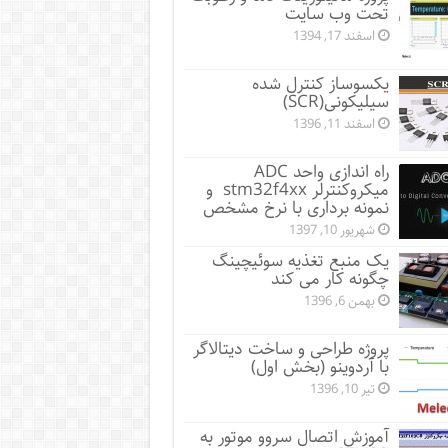
تحت وب سایت
اسفند 17, 1394
یکسوساز کنترل شده
سیلیکونی(SCR)
اسفند 11, 1396
راه اندازی واحد ADC
میکروکنترلر stm32f4xx و
نمونه برداری با نرخ مشخص
شهریور 10, 1397
یک منبع تغذیه سوئیچینگ
چگونه کار می کند
بهمن 6, 1396
پروژه طراحی و ساخت دیتالاگر
با آردوینو (بخش اول)
تیر 10, 1396
آموزش اتصال سروو موتور به