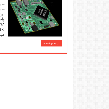
سیس
توز
واح
میک
ادامه نوشته »