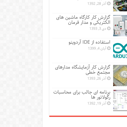
آذر 28, 1392
گزارش کار کارگاه ماشین های
الکتریکی و مدار فرمان
دی 3, 1393
استفاده از IDE آردوینو
آبان 4, 1399
گزارش کار آزمایشگاه مدارهای
مجتمع خطی
آذر 26, 1393
برنامه ای جالب برای محاسبات
رگولاتور ها
آذر 19, 1392