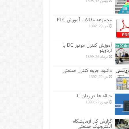
بهمن 18, 1398
مجموعه مقالات آموزش PLC
دی 23, 1392
آموزش کنترل موتور DC با
آردوینو
مرداد 26, 1399
دانلود جزوه کنترل صنعتی
دی 22, 1392
حلقه ها در زبان C
بهمن 22, 1398
گزارش کار آزمایشگاه
الکترونیک صنعتی