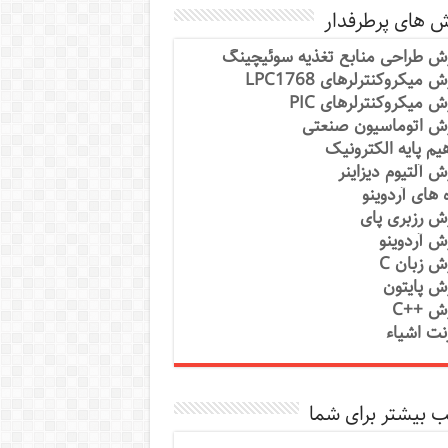
ش های پرطرفدار
ش طراحی منابع تغذیه سوئیچینگ
 میکروکنترلرهای LPC1768
ش میکروکنترلرهای PIC
ش اتوماسیون صنعتی
یم پایه الکترونیک
ش آلتیوم دیزاینر
ه های آردوینو
ش رزبری پای
ش آردوینو
ش زبان C
ش پایتون
ش ++C
رنت اشیاء
 بیشتر برای شما