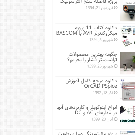
پروژه فاصله سنج آلتراسونیک
فروردین 21, 1394
دانلود کتاب 11 پروژه
میکروکنترلر AVR با BASCOM
شهریور 5, 1394
چگونه بهترین محصولات
ترانسمیتر فشار را بخریم؟
شهریور 25, 1399
دانلود مرجع کامل آموزش
OrCAD PSpice
آذر 18, 1392
انواع اپتوکوپلر و کاربردهای آنها
در مدارهای AC و DC
آبان 20, 1399
پروژه مانيتورينگ دما و رطوبت