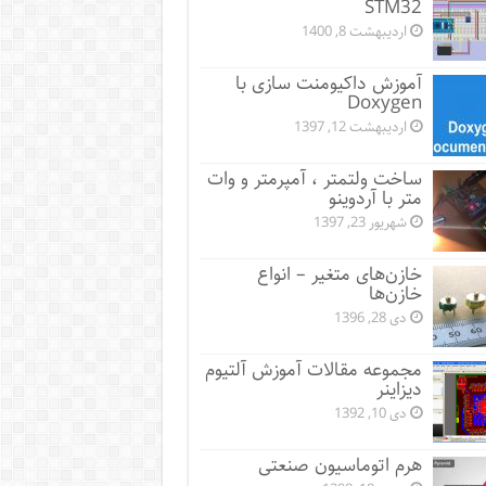
STM32
اردیبهشت 8, 1400
آموزش داکیومنت سازی با
Doxygen
اردیبهشت 12, 1397
ساخت ولتمتر ، آمپرمتر و وات
متر با آردوینو
شهریور 23, 1397
خازن‌های متغیر – انواع
خازن‌ها
دی 28, 1396
مجموعه مقالات آموزش آلتیوم
دیزاینر
دی 10, 1392
هرم اتوماسیون صنعتی