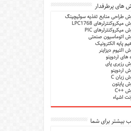
ش های پرطرفدار
ش طراحی منابع تغذیه سوئیچینگ
 میکروکنترلرهای LPC1768
ش میکروکنترلرهای PIC
ش اتوماسیون صنعتی
یم پایه الکترونیک
ش آلتیوم دیزاینر
ه های آردوینو
ش رزبری پای
ش آردوینو
ش زبان C
ش پایتون
ش ++C
رنت اشیاء
 بیشتر برای شما