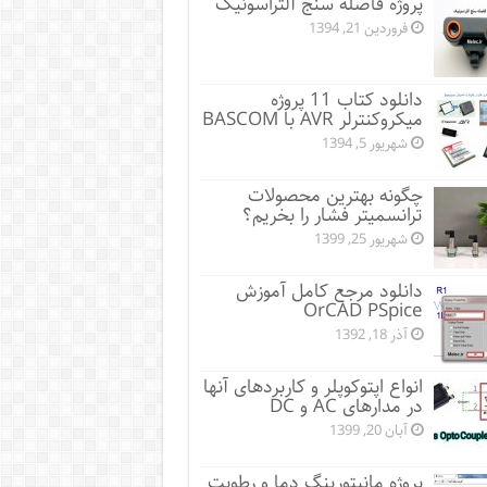
پروژه فاصله سنج آلتراسونیک
فروردین 21, 1394
دانلود کتاب 11 پروژه
میکروکنترلر AVR با BASCOM
شهریور 5, 1394
چگونه بهترین محصولات
ترانسمیتر فشار را بخریم؟
شهریور 25, 1399
دانلود مرجع کامل آموزش
OrCAD PSpice
آذر 18, 1392
انواع اپتوکوپلر و کاربردهای آنها
در مدارهای AC و DC
آبان 20, 1399
پروژه مانيتورينگ دما و رطوبت