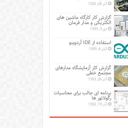
آذر 28, 1392
گزارش کار کارگاه ماشین های
الکتریکی و مدار فرمان
دی 3, 1393
استفاده از IDE آردوینو
آبان 4, 1399
گزارش کار آزمایشگاه مدارهای
مجتمع خطی
آذر 26, 1393
برنامه ای جالب برای محاسبات
رگولاتور ها
آذر 19, 1392