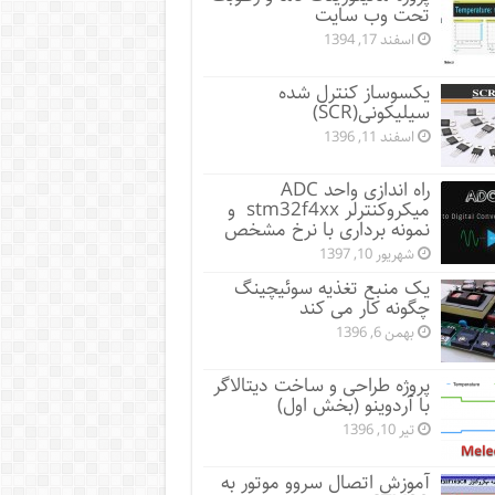
تحت وب سایت
اسفند 17, 1394
یکسوساز کنترل شده
سیلیکونی(SCR)
اسفند 11, 1396
راه اندازی واحد ADC
میکروکنترلر stm32f4xx و
نمونه برداری با نرخ مشخص
شهریور 10, 1397
یک منبع تغذیه سوئیچینگ
چگونه کار می کند
بهمن 6, 1396
پروژه طراحی و ساخت دیتالاگر
با آردوینو (بخش اول)
تیر 10, 1396
آموزش اتصال سروو موتور به