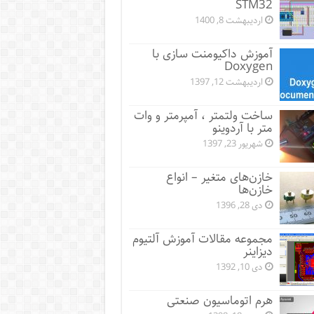
STM32
اردیبهشت 8, 1400
آموزش داکیومنت سازی با
Doxygen
اردیبهشت 12, 1397
ساخت ولتمتر ، آمپرمتر و وات
متر با آردوینو
شهریور 23, 1397
خازن‌های متغیر – انواع
خازن‌ها
دی 28, 1396
مجموعه مقالات آموزش آلتیوم
دیزاینر
دی 10, 1392
هرم اتوماسیون صنعتی