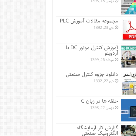
بهمن 18, 1398
مجموعه مقالات آموزش PLC
دی 23, 1392
آموزش کنترل موتور DC با
آردوینو
مرداد 26, 1399
دانلود جزوه کنترل صنعتی
دی 22, 1392
حلقه ها در زبان C
بهمن 22, 1398
گزارش کار آزمایشگاه
الکترونیک صنعتی