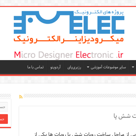
سایر موضوعات آموزشی
رزبری‌پای
آردوینو
تماس با ما
ت شش پا
 از مراحل ساخت روبات شش پا روبات ها یکی از