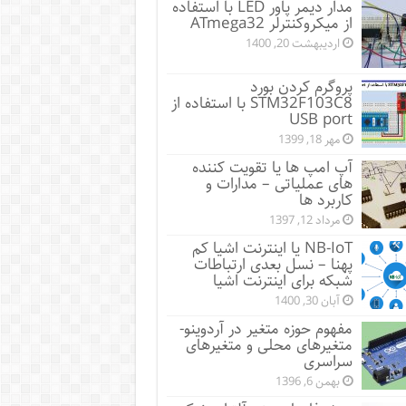
مدار دیمر پاور LED با استفاده
از میکروکنترلر ATmega32
اردیبهشت 20, 1400
پروگرم کردن بورد
STM32F103C8 با استفاده از
USB port
مهر 18, 1399
آپ امپ ها یا تقویت کننده
های عملیاتی – مدارات و
کاربرد ها
مرداد 12, 1397
NB-IoT یا اینترنت اشیا کم
پهنا – نسل بعدی ارتباطات
شبکه برای اینترنت اشیا
آبان 30, 1400
مفهوم حوزه متغیر در آردوینو-
متغیرهای محلی و متغیرهای
سراسری
بهمن 6, 1396