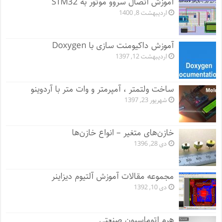
آموزش اتصال سروو موتور به STM32
اردیبهشت 8, 1400
آموزش داکیومنت سازی با Doxygen
اردیبهشت 12, 1397
ساخت ولتمتر ، آمپرمتر و وات متر با آردوینو
شهریور 23, 1397
خازن‌های متغیر – انواع خازن‌ها
دی 28, 1396
مجموعه مقالات آموزش آلتیوم دیزاینر
دی 10, 1392
هرم اتوماسیون صنعتی