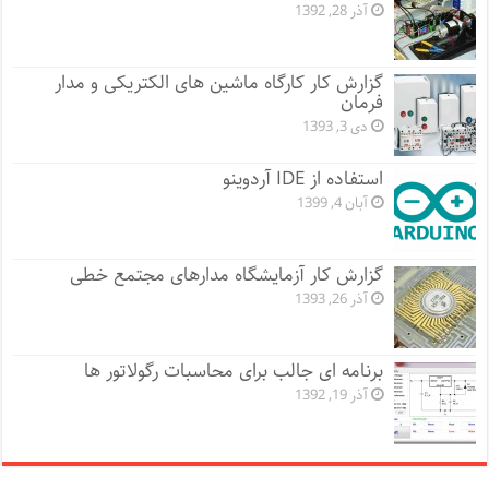
آذر 28, 1392
گزارش کار کارگاه ماشین های الکتریکی و مدار
فرمان
دی 3, 1393
استفاده از IDE آردوینو
آبان 4, 1399
گزارش کار آزمایشگاه مدارهای مجتمع خطی
آذر 26, 1393
برنامه ای جالب برای محاسبات رگولاتور ها
آذر 19, 1392