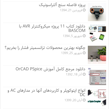
پروژه فاصله سنج آلتراسونیک
فروردین 21, 1394
دانلود کتاب 11 پروژه میکروکنترلر AVR با
BASCOM
شهریور 5, 1394
چگونه بهترین محصولات ترانسمیتر فشار را بخریم؟
شهریور 25, 1399
دانلود مرجع کامل آموزش OrCAD PSpice
آذر 18, 1392
انواع اپتوکوپلر و کاربردهای آنها در مدارهای AC و
DC
آبان 20, 1399