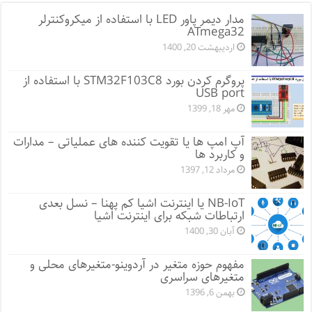
مدار دیمر پاور LED با استفاده از میکروکنترلر
ATmega32
اردیبهشت 20, 1400
پروگرم کردن بورد STM32F103C8 با استفاده از
USB port
مهر 18, 1399
آپ امپ ها یا تقویت کننده های عملیاتی – مدارات
و کاربرد ها
مرداد 12, 1397
NB-IoT یا اینترنت اشیا کم پهنا – نسل بعدی
ارتباطات شبکه برای اینترنت اشیا
آبان 30, 1400
مفهوم حوزه متغیر در آردوینو-متغیرهای محلی و
متغیرهای سراسری
بهمن 6, 1396