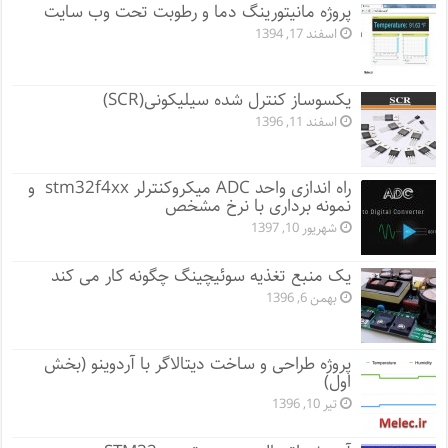
پروژه مانيتورينگ دما و رطوبت تحت وب سایت
اسفند 17, 1394
یکسوساز کنترل شده سیلیکونی(SCR)
اسفند 11, 1396
راه اندازی واحد ADC میکروکنترلر stm32f4xx و
نمونه برداری با نرخ مشخص
شهریور 10, 1397
یک منبع تغذیه سوئیچینگ چگونه کار می کند
بهمن 6, 1396
پروژه طراحی و ساخت دیتالاگر با آردوینو (بخش
اول)
تیر 10, 1396