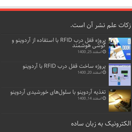
زکات علم نشر آن است.
پروژه قفل‌ درب RFID با استفاده از آردوینو و
گوشی هوشمند
اسفند 25, 1400
پروژه ساخت قفل‌ درب RFID با آردوینو
اسفند 20, 1400
تغذیه آردوینو با سلول‌های خورشیدی آردوینو
اسفند 14, 1400
الکترونیک به زبان ساده