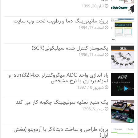
آبان 20, 1399
پروژه مانيتورينگ دما و رطوبت تحت وب سایت
اسفند 17, 1394
یکسوساز کنترل شده سیلیکونی(SCR)
اسفند 11, 1396
راه اندازی واحد ADC میکروکنترلر stm32f4xx و
نمونه برداری با نرخ مشخص
شهریور 10, 1397
یک منبع تغذیه سوئیچینگ چگونه کار می کند
بهمن 6, 1396
پروژه طراحی و ساخت دیتالاگر با آردوینو (بخش
اول)