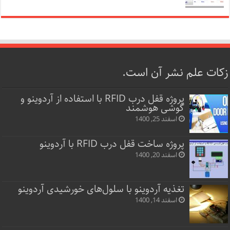
زکات علم نشر آن است.
پروژه قفل‌ درب RFID با استفاده از آردوینو و
گوشی هوشمند
اسفند 25, 1400
پروژه ساخت قفل‌ درب RFID با آردوینو
اسفند 20, 1400
تغذیه آردوینو با سلول‌های خورشیدی آردوینو
اسفند 14, 1400