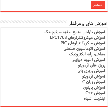
آموزش های پرطرفدار
آموزش طراحی منابع تغذیه سوئیچینگ
آموزش میکروکنترلرهای LPC1768
آموزش میکروکنترلرهای PIC
آموزش اتوماسیون صنعتی
مفاهیم پایه الکترونیک
آموزش آلتیوم دیزاینر
پروژه های آردوینو
آموزش رزبری پای
آموزش آردوینو
آموزش زبان C
آموزش پایتون
آموزش ++C
اینترنت اشیاء