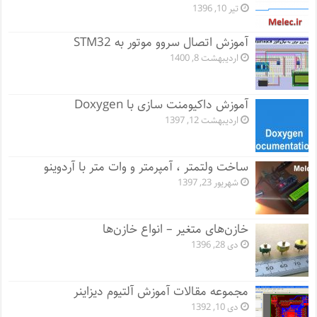
تیر 10, 1396
آموزش اتصال سروو موتور به STM32
اردیبهشت 8, 1400
آموزش داکیومنت سازی با Doxygen
اردیبهشت 12, 1397
ساخت ولتمتر ، آمپرمتر و وات متر با آردوینو
شهریور 23, 1397
خازن‌های متغیر – انواع خازن‌ها
دی 28, 1396
مجموعه مقالات آموزش آلتیوم دیزاینر
دی 10, 1392