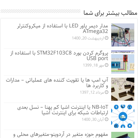
مطالب بیشتر برای شما
مدار دیمر پاور LED با استفاده از میکروکنترلر
ATmega32
اردیبهشت 20, 1400
پروگرم کردن بورد STM32F103C8 با استفاده از
USB port
مهر 18, 1399
آپ امپ ها یا تقویت کننده های عملیاتی – مدارات
و کاربرد ها
مرداد 12, 1397
NB-IoT یا اینترنت اشیا کم پهنا – نسل بعدی
ارتباطات شبکه برای اینترنت اشیا
آبان 30, 1400
مفهوم حوزه متغیر در آردوینو-متغیرهای محلی و