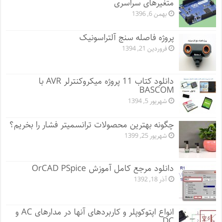
متغیرهای سراسری
بهمن 6, 1396
پروژه فاصله سنج آلتراسونیک
فروردین 21, 1394
دانلود کتاب 11 پروژه میکروکنترلر AVR با
BASCOM
شهریور 5, 1394
چگونه بهترین محصولات ترانسمیتر فشار را بخریم؟
شهریور 25, 1399
دانلود مرجع کامل آموزش OrCAD PSpice
آذر 18, 1392
انواع اپتوکوپلر و کاربردهای آنها در مدارهای AC و
DC