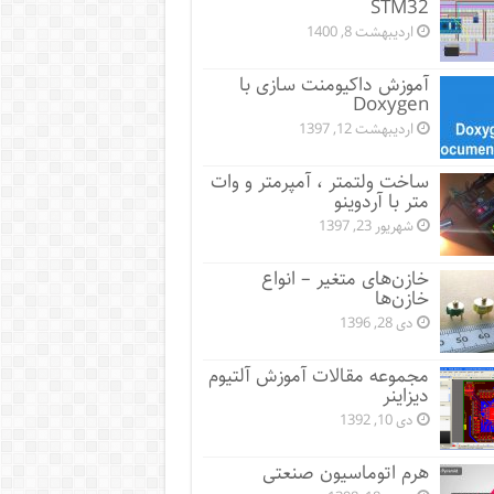
STM32
اردیبهشت 8, 1400
آموزش داکیومنت سازی با
Doxygen
اردیبهشت 12, 1397
ساخت ولتمتر ، آمپرمتر و وات
متر با آردوینو
شهریور 23, 1397
خازن‌های متغیر – انواع
خازن‌ها
دی 28, 1396
مجموعه مقالات آموزش آلتیوم
دیزاینر
دی 10, 1392
هرم اتوماسیون صنعتی