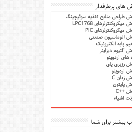
ش های پرطرفدار
ش طراحی منابع تغذیه سوئیچینگ
 میکروکنترلرهای LPC1768
ش میکروکنترلرهای PIC
ش اتوماسیون صنعتی
یم پایه الکترونیک
ش آلتیوم دیزاینر
ه های آردوینو
ش رزبری پای
ش آردوینو
ش زبان C
ش پایتون
ش ++C
رنت اشیاء
 بیشتر برای شما