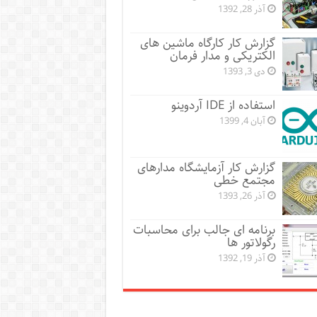
آذر 28, 1392
گزارش کار کارگاه ماشین های
الکتریکی و مدار فرمان
دی 3, 1393
استفاده از IDE آردوینو
آبان 4, 1399
گزارش کار آزمایشگاه مدارهای
مجتمع خطی
آذر 26, 1393
برنامه ای جالب برای محاسبات
رگولاتور ها
آذر 19, 1392