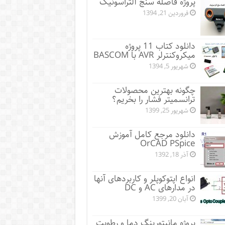
پروژه فاصله سنج آلتراسونیک
فروردین 21, 1394
دانلود کتاب 11 پروژه
میکروکنترلر AVR با BASCOM
شهریور 5, 1394
چگونه بهترین محصولات
ترانسمیتر فشار را بخریم؟
شهریور 25, 1399
دانلود مرجع کامل آموزش
OrCAD PSpice
آذر 18, 1392
انواع اپتوکوپلر و کاربردهای آنها
در مدارهای AC و DC
آبان 20, 1399
پروژه مانيتورينگ دما و رطوبت