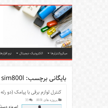
میکروکنترلرها
الکترونیک دیجیتال
نرم افزارها
بایگانی برچسب:
sim800l
کنترل لوازم برقی با پیامک (دو رله 
پروژه های AVR
33
امروزه دستگ