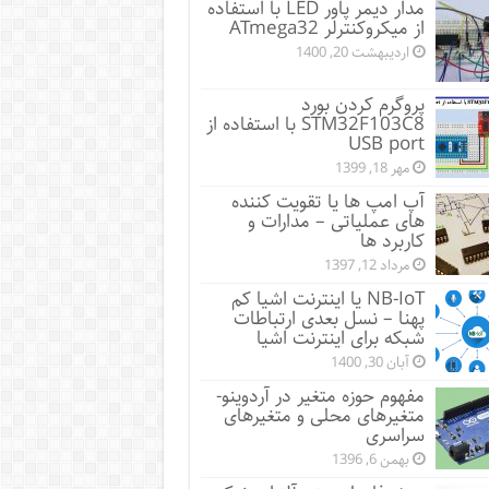
مدار دیمر پاور LED با استفاده
از میکروکنترلر ATmega32
اردیبهشت 20, 1400
پروگرم کردن بورد
STM32F103C8 با استفاده از
USB port
مهر 18, 1399
آپ امپ ها یا تقویت کننده
های عملیاتی – مدارات و
کاربرد ها
مرداد 12, 1397
NB-IoT یا اینترنت اشیا کم
پهنا – نسل بعدی ارتباطات
شبکه برای اینترنت اشیا
آبان 30, 1400
مفهوم حوزه متغیر در آردوینو-
متغیرهای محلی و متغیرهای
سراسری
بهمن 6, 1396