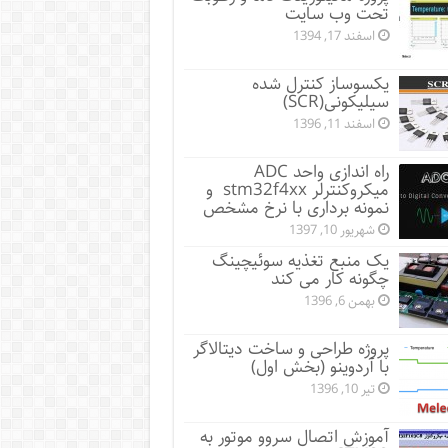
تحت وب سایت
اسفند 17, 1394
یکسوساز کنترل شده
سیلیکونی(SCR)
اسفند 11, 1396
راه اندازی واحد ADC
میکروکنترلر stm32f4xx و
نمونه برداری با نرخ مشخص
شهریور 10, 1397
یک منبع تغذیه سوئیچینگ
چگونه کار می کند
بهمن 6, 1396
پروژه طراحی و ساخت دیتالاگر
با آردوینو (بخش اول)
تیر 10, 1396
آموزش اتصال سروو موتور به