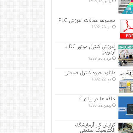
بهمن 18, 1398
مجموعه مقالات آموزش PLC
دی 23, 1392
آموزش کنترل موتور DC با
آردوینو
مرداد 26, 1399
دانلود جزوه کنترل صنعتی
دی 22, 1392
حلقه ها در زبان C
بهمن 22, 1398
گزارش کار آزمایشگاه
الکترونیک صنعتی