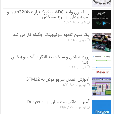
راه اندازی واحد ADC میکروکنترلر stm32f4xx و
نمونه برداری با نرخ مشخص
شهریور 10, 1397
یک منبع تغذیه سوئیچینگ چگونه کار می کند
بهمن 6, 1396
پروژه طراحی و ساخت دیتالاگر با آردوینو (بخش
اول)
تیر 10, 1396
آموزش اتصال سروو موتور به STM32
اردیبهشت 8, 1400
آموزش داکیومنت سازی با Doxygen
اردیبهشت 12, 1397