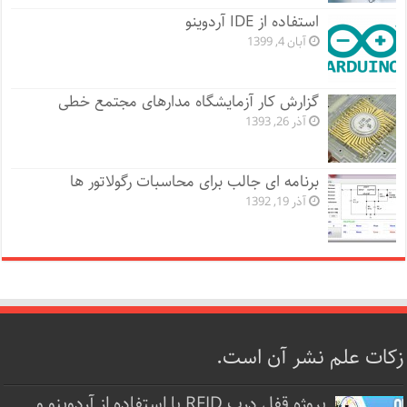
استفاده از IDE آردوینو
آبان 4, 1399
گزارش کار آزمایشگاه مدارهای مجتمع خطی
آذر 26, 1393
برنامه ای جالب برای محاسبات رگولاتور ها
آذر 19, 1392
زکات علم نشر آن است.
پروژه قفل‌ درب RFID با استفاده از آردوینو و