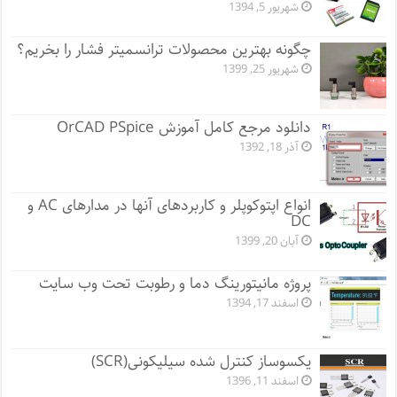
شهریور 5, 1394
چگونه بهترین محصولات ترانسمیتر فشار را بخریم؟
شهریور 25, 1399
دانلود مرجع کامل آموزش OrCAD PSpice
آذر 18, 1392
انواع اپتوکوپلر و کاربردهای آنها در مدارهای AC و
DC
آبان 20, 1399
پروژه مانيتورينگ دما و رطوبت تحت وب سایت
اسفند 17, 1394
یکسوساز کنترل شده سیلیکونی(SCR)
اسفند 11, 1396