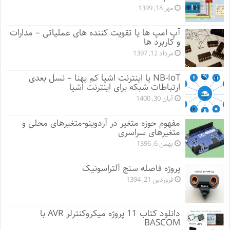
مهر 18, 1399
آپ امپ ها یا تقویت کننده های عملیاتی – مدارات
و کاربرد ها
مرداد 12, 1397
NB-IoT یا اینترنت اشیا کم پهنا – نسل بعدی
ارتباطات شبکه برای اینترنت اشیا
آبان 30, 1400
مفهوم حوزه متغیر در آردوینو-متغیرهای محلی و
متغیرهای سراسری
بهمن 6, 1396
پروژه فاصله سنج آلتراسونیک
فروردین 21, 1394
دانلود کتاب 11 پروژه میکروکنترلر AVR با
BASCOM