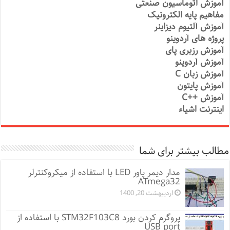
آموزش اتوماسیون صنعتی
مفاهیم پایه الکترونیک
آموزش آلتیوم دیزاینر
پروژه های آردوینو
آموزش رزبری پای
آموزش آردوینو
آموزش زبان C
آموزش پایتون
آموزش ++C
اینترنت اشیاء
مطالب بیشتر برای شما
مدار دیمر پاور LED با استفاده از میکروکنترلر
ATmega32
اردیبهشت 20, 1400
پروگرم کردن بورد STM32F103C8 با استفاده از
USB port