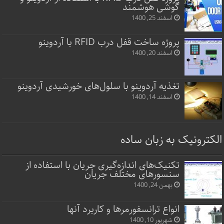
گوشی هوشمند
اسفند 25, 1400
پروژه ساخت قفل‌ درب RFID با آردوینو
اسفند 20, 1400
تغذیه آردوینو با سلول‌های خورشیدی آردوینو
اسفند 14, 1400
الکترونیک به زبان ساده
تکنیک‌های اندازه‌گیری جریان با استفاده از
سنسورهای مختلف جریان
بهمن 24, 1400
انواع ترانسفورمرها و کاربرد آنها
شهریور 10, 1400