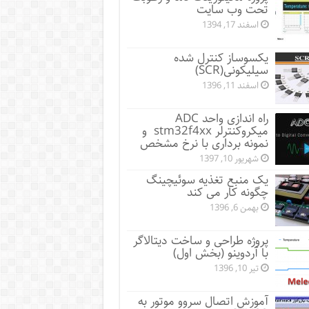
تحت وب سایت
اسفند 17, 1394
یکسوساز کنترل شده
سیلیکونی(SCR)
اسفند 11, 1396
راه اندازی واحد ADC
میکروکنترلر stm32f4xx و
نمونه برداری با نرخ مشخص
شهریور 10, 1397
یک منبع تغذیه سوئیچینگ
چگونه کار می کند
بهمن 6, 1396
پروژه طراحی و ساخت دیتالاگر
با آردوینو (بخش اول)
تیر 10, 1396
آموزش اتصال سروو موتور به