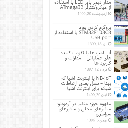
مدار دیمر پاور LED با استفاده
از میکروکنترلر ATmega32
اردیبهشت 20, 1400
پروگرم کردن بورد
STM32F103C8 با استفاده از
USB port
مهر 18, 1399
آپ امپ ها یا تقویت کننده
های عملیاتی – مدارات و
کاربرد ها
مرداد 12, 1397
NB-IoT یا اینترنت اشیا کم
پهنا – نسل بعدی ارتباطات
شبکه برای اینترنت اشیا
آبان 30, 1400
مفهوم حوزه متغیر در آردوینو-
متغیرهای محلی و متغیرهای
سراسری
بهمن 6, 1396