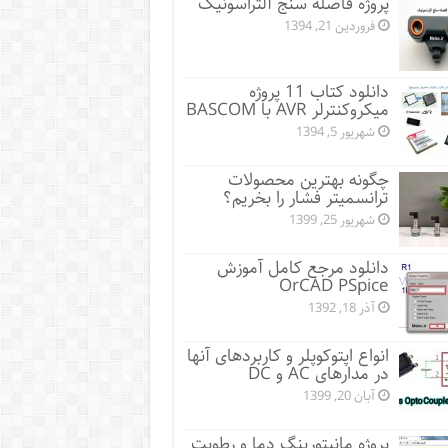
پروژه فاصله سنج آلتراسونیک
فروردین 21, 1394
دانلود کتاب 11 پروژه
میکروکنترلر AVR با BASCOM
شهریور 5, 1394
چگونه بهترین محصولات
ترانسمیتر فشار را بخریم؟
شهریور 25, 1399
دانلود مرجع کامل آموزش
OrCAD PSpice
آذر 18, 1392
انواع اپتوکوپلر و کاربردهای آنها
در مدارهای AC و DC
آبان 20, 1399
پروژه مانيتورينگ دما و رطوبت