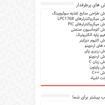
ش های پرطرفدار
ش طراحی منابع تغذیه سوئیچینگ
 میکروکنترلرهای LPC1768
ش میکروکنترلرهای PIC
ش اتوماسیون صنعتی
یم پایه الکترونیک
ش آلتیوم دیزاینر
ه های آردوینو
ش رزبری پای
ش آردوینو
ش زبان C
ش پایتون
ش ++C
رنت اشیاء
 بیشتر برای شما