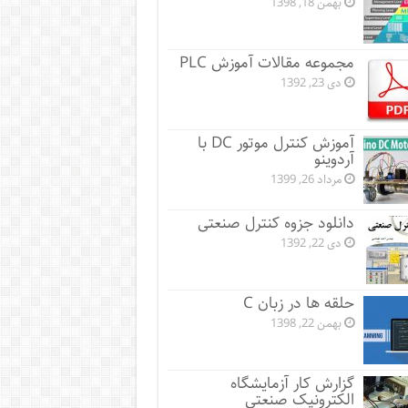
بهمن 18, 1398
مجموعه مقالات آموزش PLC
دی 23, 1392
آموزش کنترل موتور DC با
آردوینو
مرداد 26, 1399
دانلود جزوه کنترل صنعتی
دی 22, 1392
حلقه ها در زبان C
بهمن 22, 1398
گزارش کار آزمایشگاه
الکترونیک صنعتی