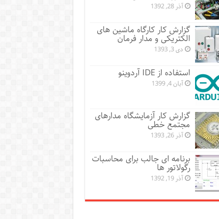
آذر 28, 1392
گزارش کار کارگاه ماشین های
الکتریکی و مدار فرمان
دی 3, 1393
استفاده از IDE آردوینو
آبان 4, 1399
گزارش کار آزمایشگاه مدارهای
مجتمع خطی
آذر 26, 1393
برنامه ای جالب برای محاسبات
رگولاتور ها
آذر 19, 1392