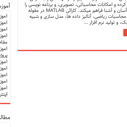
کرده و امکانات محاسباتی، تصویری، و برنامه نویسی را
آموز
در محیطی آسان و آشنا فراهم میکند. کارائی MATLAB در مقوله
آموز
محاسبات ریاضی، آنالیز داده ها، مدل سازی و شبیه
ک، و تولید نرم افزار …
آموزش
آموز
آموز
مفاه
آموز
پروژ
آموز
آموز
آموز
آموز
آموز
اینت
مطالب