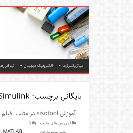
میکروکنترلرها
الکترونیک دیجیتال
نرم افزارها
بایگانی برچسب:
Simulink
آموزش sisotool در متلب [فیلم های آموزشی کامل فارسی ]
آموزش های متلب
3
AB