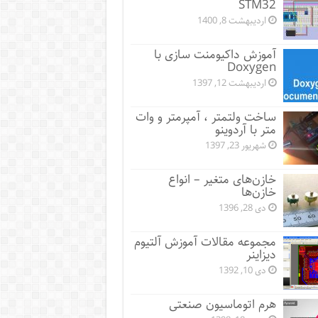
STM32
اردیبهشت 8, 1400
آموزش داکیومنت سازی با
Doxygen
اردیبهشت 12, 1397
ساخت ولتمتر ، آمپرمتر و وات
متر با آردوینو
شهریور 23, 1397
خازن‌های متغیر – انواع
خازن‌ها
دی 28, 1396
مجموعه مقالات آموزش آلتیوم
دیزاینر
دی 10, 1392
هرم اتوماسیون صنعتی