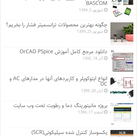
BASCOM
شهریور 5, 1394
چگونه بهترین محصولات ترانسمیتر فشار را بخریم؟
شهریور 25, 1399
دانلود مرجع کامل آموزش OrCAD PSpice
آذر 18, 1392
انواع اپتوکوپلر و کاربردهای آنها در مدارهای AC و
DC
آبان 20, 1399
پروژه مانيتورينگ دما و رطوبت تحت وب سایت
اسفند 17, 1394
یکسوساز کنترل شده سیلیکونی(SCR)