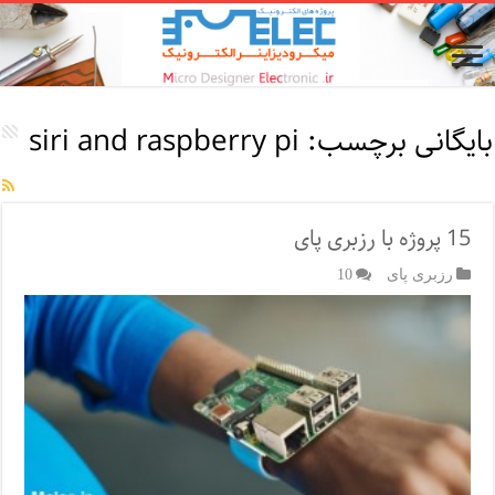
بایگانی برچسب:
siri and raspberry pi
15 پروژه با رزبری پای
رزبری پای
10