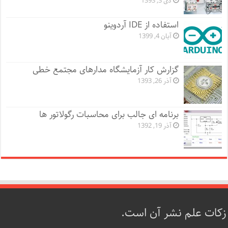
دی 3, 1393
استفاده از IDE آردوینو
آبان 4, 1399
گزارش کار آزمایشگاه مدارهای مجتمع خطی
آذر 26, 1393
برنامه ای جالب برای محاسبات رگولاتور ها
آذر 19, 1392
زکات علم نشر آن است.