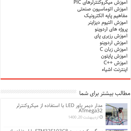
آموزش میکروکنترلرهای PIC
آموزش اتوماسیون صنعتی
مفاهیم پایه الکترونیک
آموزش آلتیوم دیزاینر
پروژه های آردوینو
آموزش رزبری پای
آموزش آردوینو
آموزش زبان C
آموزش پایتون
آموزش ++C
اینترنت اشیاء
مطالب بیشتر برای شما
مدار دیمر پاور LED با استفاده از میکروکنترلر
ATmega32
اردیبهشت 20, 1400