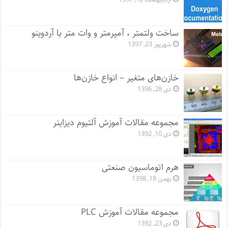
ساخت ولتمتر ، آمپرمتر و وات متر با آردوینو
شهریور 23, 1397
خازن‌های متغیر – انواع خازن‌ها
دی 28, 1396
مجموعه مقالات آموزش آلتیوم دیزاینر
دی 10, 1392
هرم اتوماسیون صنعتی
بهمن 18, 1398
مجموعه مقالات آموزش PLC
دی 23, 1392