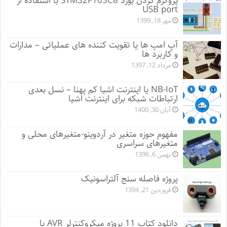
پروگرم کردن بورد STM32F103C8 با استفاده از
USB port
مهر 18, 1399
آپ امپ ها یا تقویت کننده های عملیاتی – مدارات
و کاربرد ها
مرداد 12, 1397
NB-IoT یا اینترنت اشیا کم پهنا – نسل بعدی
ارتباطات شبکه برای اینترنت اشیا
آبان 30, 1400
مفهوم حوزه متغیر در آردوینو-متغیرهای محلی و
متغیرهای سراسری
بهمن 6, 1396
پروژه فاصله سنج آلتراسونیک
فروردین 21, 1394
دانلود کتاب 11 پروژه میکروکنترلر AVR با