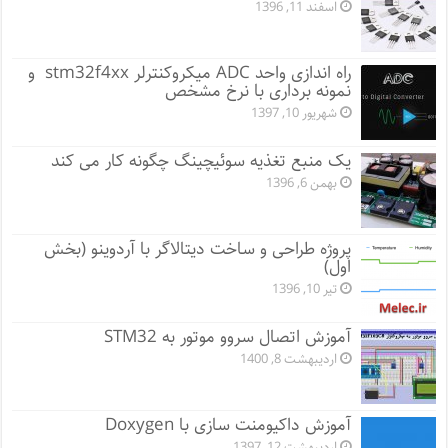
اسفند 11, 1396
راه اندازی واحد ADC میکروکنترلر stm32f4xx و
نمونه برداری با نرخ مشخص
شهریور 10, 1397
یک منبع تغذیه سوئیچینگ چگونه کار می کند
بهمن 6, 1396
پروژه طراحی و ساخت دیتالاگر با آردوینو (بخش
اول)
تیر 10, 1396
آموزش اتصال سروو موتور به STM32
اردیبهشت 8, 1400
آموزش داکیومنت سازی با Doxygen
اردیبهشت 12, 1397